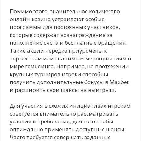
Помимо этого, значительное количество
онлайн-казино устраивают особые
программы для постоянных участников,
которые содержат вознаграждения за
пополнение счета и бесплатные вращения.
Такие акции нередко приурочены к
торжествам или значимым мероприятиям в
мире гемблинга. Например, на протяжении
крупных турниров игроки способны
получить дополнительные бонусы в Maxbet
и расширить свои шансы на выигрыш.
Для участия в схожих инициативах игрокам
советуется внимательно рассматривать
условия и требования, для того чтобы
оптимально применять доступные шансы.
Часто требуется совершать заданные