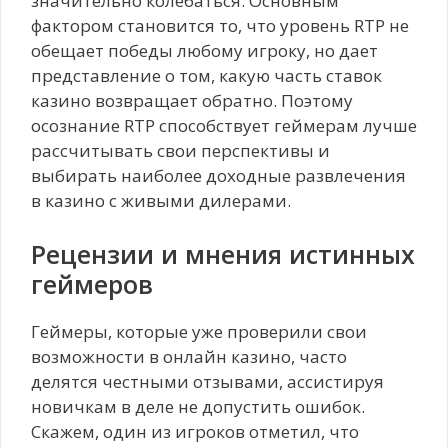
значительно колебаться. Основным
фактором становится то, что уровень RTP не
обещает победы любому игроку, но дает
представление о том, какую часть ставок
казино возвращает обратно. Поэтому
осознание RTP способствует геймерам лучше
рассчитывать свои перспективы и
выбирать наиболее доходные развлечения
в казино с живыми дилерами.
Рецензии и мнения истинных
геймеров
Геймеры, которые уже проверили свои
возможности в онлайн казино, часто
делятся честными отзывами, ассистируя
новичкам в деле не допустить ошибок.
Скажем, один из игроков отметил, что