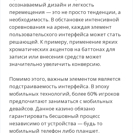
осознаваемый дизайн и легкость
перемещения — это не просто тенденции, а
необходимость. В обстановке интенсивной
соревнования на арене, каждая элемент
пользовательского интерфейса может стать
решающей. К примеру, применение ярких
хроматических акцентов на баттонах для
записи или внесения средств может
значительно увеличить конверсию.
Помимо этого, важным элементом является
подстраиваемость интерфейса. В эпоху
мобильных технологий, более 60% игроков
предпочитают заниматься с мобильных
девайсов. Данное казино обязано
гарантировать бесшовный процесс
независимо от устройства — будь то
мобильный телефон либо планшет.