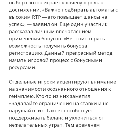
выбор слотов играет ключевую роль в
достижении. «Важно подбирать автоматы с
высоким RTP — это повышает шансы на
успех», — заявил он. Еще один участник
рассказал личным впечатлением
применения бонусов: «Не стоит терять
возможность получить бонус за
регистрацию. Данный прекрасный метод
начать игровой процесс с бонусными
ресурсами.
Отдельные игроки акцентируют внимание
на значимости осознанного отношения к
геймплею. Кто-то из них заметил:
«Задавайте ограничения на ставки и не
нарушайте их. Такое способствует
поддерживать баланс и уклониться от
нежелательных утрат. Тем временем