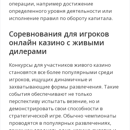
операции, например достижение
определенного уровня деятельности или
исполнение правил по обороту капитала.
Соревнования для игроков
онлайн казино с живыми
дилерами
Конкурсы для участников живого казино
становятся все более популярными среди
игроков, ищущих динамичные и
захватывающие формы развлечения. Такие
события обеспечивают не только
перспективу испытать везение, но и
демонстрировать свои способности в
стратегической игре. Обычно чемпионаты
проводятся в популярных развлечениях,