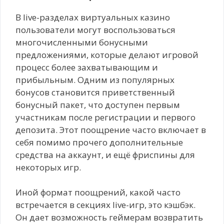
В live-разделах виртуальных казино
пользователи могут воспользоваться
многочисленными бонусными
предложениями, которые делают игровой
процесс более захватывающим и
прибыльным. Одним из популярных
бонусов становится приветственный
бонусный пакет, что доступен первым
участникам после регистрации и первого
депозита. Этот поощрение часто включает в
себя помимо прочего дополнительные
средства на аккаунт, и ещё фриспины для
некоторых игр.
Иной формат поощрений, какой часто
встречается в секциях live-игр, это кэшбэк.
Он дает возможность геймерам возвратить