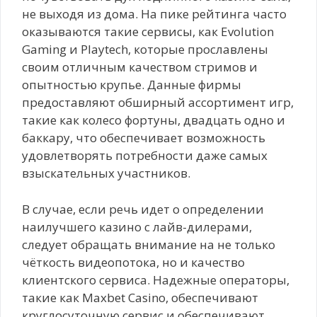
не выходя из дома. На пике рейтинга часто
оказываются такие сервисы, как Evolution
Gaming и Playtech, которые прославлены
своим отличным качеством стримов и
опытностью крупье. Данные фирмы
предоставляют обширный ассортимент игр,
такие как колесо фортуны, двадцать одно и
баккару, что обеспечивает возможность
удовлетворять потребности даже самых
взыскательных участников.
В случае, если речь идет о определении
наилучшего казино с лайв-дилерами,
следует обращать внимание на не только
чёткость видеопотока, но и качество
клиентского сервиса. Надежные операторы,
такие как Maxbet Casino, обеспечивают
круглосуточную сервис и обеспечивают