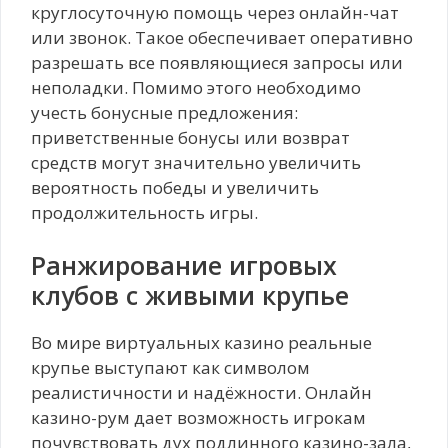
круглосуточную помощь через онлайн-чат
или звонок. Такое обеспечивает оперативно
разрешать все появляющиеся запросы или
неполадки. Помимо этого необходимо
учесть бонусные предложения:
приветственные бонусы или возврат
средств могут значительно увеличить
вероятность победы и увеличить
продолжительность игры.
Ранжирование игровых
клубов с живыми крупье
Во мире виртуальных казино реальные
крупье выступают как символом
реалистичности и надёжности. Онлайн
казино-рум дает возможность игрокам
почувствовать дух подлинного казино-зала,