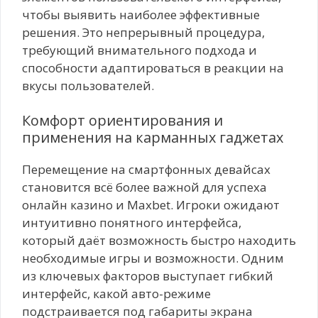
чтобы выявить наиболее эффективные
решения. Это непрерывный процедура,
требующий внимательного подхода и
способности адаптироваться в реакции на
вкусы пользователей.
Комфорт ориентирования и
применения на карманных гаджетах
Перемещение на смартфонных девайсах
становится всё более важной для успеха
онлайн казино и Maxbet. Игроки ожидают
интуитивно понятного интерфейса,
который даёт возможность быстро находить
необходимые игры и возможности. Одним
из ключевых факторов выступает гибкий
интерфейс, какой авто-режиме
подстраивается под габариты экрана