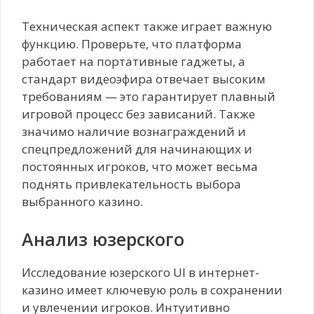
Техническая аспект также играет важную
функцию. Проверьте, что платформа
работает на портативные гаджеты, а
стандарт видеоэфира отвечает высоким
требованиям — это гарантирует плавный
игровой процесс без зависаний. Также
значимо наличие вознаграждений и
спецпредложений для начинающих и
постоянных игроков, что может весьма
поднять привлекательность выбора
выбранного казино.
Анализ юзерского
Исследование юзерского UI в интернет-
казино имеет ключевую роль в сохранении
и увлечении игроков. Интуитивно