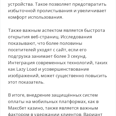
устройства. Такое позволяет предотвратить
избыточной пролистывания и увеличивает
комфорт использования.
Также важным аспектом является быстрота
открытия веб-страниц. Исследования
показывают, что более половины
посетителей уходят с сайт, если его
подгрузка занимает более 3 секунд.
Интеграция современных технологий, таких
как Lazy Load и усовершенствование
изображений, может существенно повысить
этот показатель.
В итоге, внедрение защищённых систем
оплаты на мобильных платформах, как в
Максбет казино, также является важным
фактором в удержании клиентов. Вариант