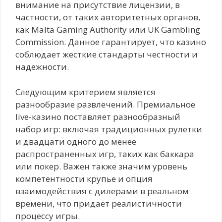
внимание на присутствие лицензии, в
частности, от таких авторитетных органов,
как Malta Gaming Authority или UK Gambling
Commission. Данное гарантирует, что казино
соблюдает жесткие стандарты честности и
надежности.
Следующим критерием является
разнообразие развлечений. Премиальное
live-казино поставляет разнообразный
набор игр: включая традиционных рулетки
и двадцати одного до менее
распространенных игр, таких как баккара
или покер. Важен также значим уровень
компетентности крупье и опция
взаимодействия с дилерами в реальном
времени, что придаёт реалистичности
процессу игры.