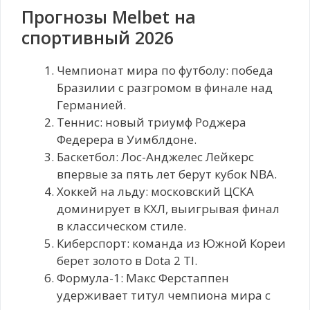
Прогнозы Melbet на
спортивный 2026
Чемпионат мира по футболу: победа
Бразилии с разгромом в финале над
Германией.
Теннис: новый триумф Роджера
Федерера в Уимблдоне.
Баскетбол: Лос-Анджелес Лейкерс
впервые за пять лет берут кубок NBA.
Хоккей на льду: московский ЦСКА
доминирует в КХЛ, выигрывая финал
в классическом стиле.
Киберспорт: команда из Южной Кореи
берет золото в Dota 2 TI.
Формула-1: Макс Ферстаппен
удерживает титул чемпиона мира с