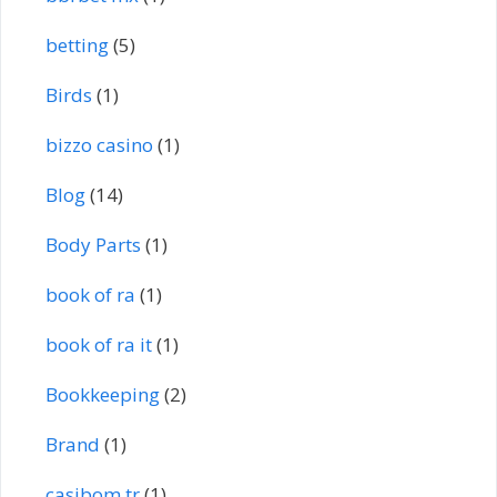
betting
(5)
Birds
(1)
bizzo casino
(1)
Blog
(14)
Body Parts
(1)
book of ra
(1)
book of ra it
(1)
Bookkeeping
(2)
Brand
(1)
casibom tr
(1)