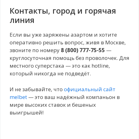
Контакты, город и горячая
линия
Если вы уже заряжены азартом и хотите
оперативно решить вопрос, живя в Москве,
звоните по номеру
8 (800) 777-75-55
—
круглосуточная помощь без проволочек. Для
местного суперстака — это как hotline,
который никогда не подведёт.
И не забывайте, что
официальный сайт
melbet
— это ваш надёжный компаньон в
мире высоких ставок и бешеных
выигрышей!