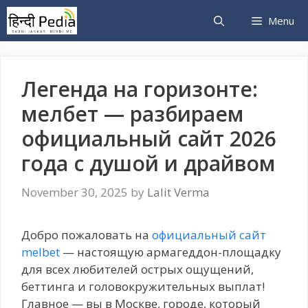
Skip
Menu
to
content
Легенда на горизонте:
мелбет — разбираем
официальный сайт 2026
года с душой и драйвом
November 30, 2025
by
Lalit Verma
Добро пожаловать на
официальный сайт
melbet
— настоящую армагеддон-площадку
для всех любителей острых ощущений,
беттинга и головокружительных выплат!
Главное — вы в Москве, городе, который