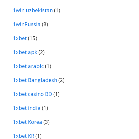
1win uzbekistan
(1)
1winRussia
(8)
1xbet
(15)
1xbet apk
(2)
1xbet arabic
(1)
1xbet Bangladesh
(2)
1xbet casino BD
(1)
1xbet india
(1)
1xbet Korea
(3)
1xbet KR
(1)