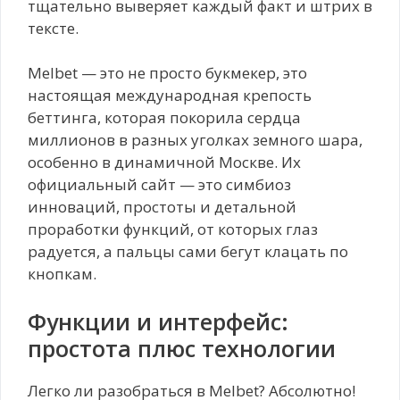
тщательно выверяет каждый факт и штрих в
тексте.
Melbet — это не просто букмекер, это
настоящая международная крепость
беттинга, которая покорила сердца
миллионов в разных уголках земного шара,
особенно в динамичной Москве. Их
официальный сайт — это симбиоз
инноваций, простоты и детальной
проработки функций, от которых глаз
радуется, а пальцы сами бегут клацать по
кнопкам.
Функции и интерфейс:
простота плюс технологии
Легко ли разобраться в Melbet? Абсолютно!