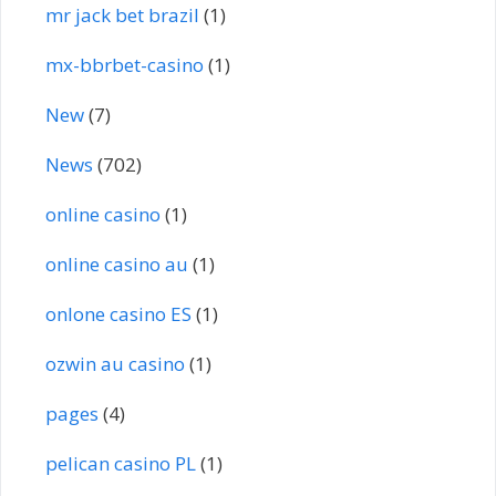
mr jack bet brazil
(1)
mx-bbrbet-casino
(1)
New
(7)
News
(702)
online casino
(1)
online casino au
(1)
onlone casino ES
(1)
ozwin au casino
(1)
pages
(4)
pelican casino PL
(1)