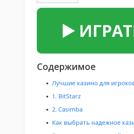
▶️ ИГРАТ
Содержимое
Лучшие казино для игроков
1. BitStarz
2. Casimba
Как выбрать надежное каз