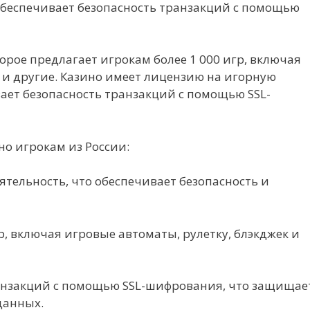
обеспечивает безопасность транзакций с помощью
оторое предлагает игрокам более 1 000 игр, включая
 и другие. Казино имеет лицензию на игорную
вает безопасность транзакций с помощью SSL-
но игрокам из России:
тельность, что обеспечивает безопасность и
, включая игровые автоматы, рулетку, блэкджек и
ранзакций с помощью SSL-шифрования, что защищае
данных.