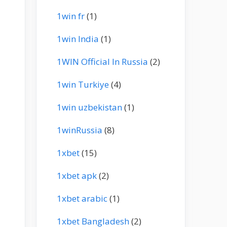
1win fr
(1)
1win India
(1)
1WIN Official In Russia
(2)
1win Turkiye
(4)
1win uzbekistan
(1)
1winRussia
(8)
1xbet
(15)
1xbet apk
(2)
1xbet arabic
(1)
1xbet Bangladesh
(2)