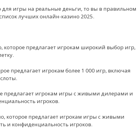
 для игры на реальные деньги, то вы в правильном
список лучших онлайн-казино 2025.
ино, которое предлагает игрокам широкий выбор игр,
етку.
оторое предлагает игрокам более 1 000 игр, включая
 слоты.
торое предлагает игрокам игры с живыми дилерами и
енциальность игроков.
зино, которое предлагает игрокам игры с живыми
ть и конфиденциальность игроков.