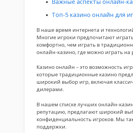
Важные аспекты онлайн-к
Топ-5 казино онлайн для и
В наше время интернета и технологи
Многие игроки предпочитают играть 
комфортно, чем играть в традиционн
онлайн-казино, где можно играть на 
Казино онлайн – это возможность игр
которые традиционные казино предл
широкий выбор игр, включая классич
дилерами.
В нашем списке лучших онлайн-кази
репутацию, предлагают широкий выб
конфиденциальность игроков. Мы так
поддержки.