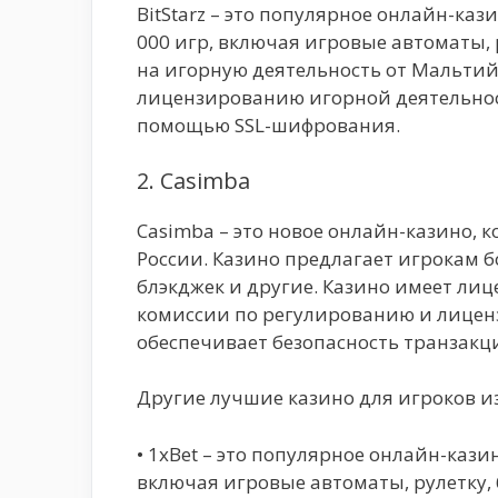
BitStarz – это популярное онлайн-каз
000 игр, включая игровые автоматы, 
на игорную деятельность от Мальти
лицензированию игорной деятельност
помощью SSL-шифрования.
2. Casimba
Casimba – это новое онлайн-казино, 
России. Казино предлагает игрокам б
блэкджек и другие. Казино имеет ли
комиссии по регулированию и лицен
обеспечивает безопасность транзак
Другие лучшие казино для игроков из
• 1xBet – это популярное онлайн-кази
включая игровые автоматы, рулетку, 