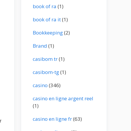
book of ra
(1)
book of ra it
(1)
Bookkeeping
(2)
Brand
(1)
casibom tr
(1)
casibom-tg
(1)
casino
(346)
casino en ligne argent reel
(1)
casino en ligne fr
(63)
т