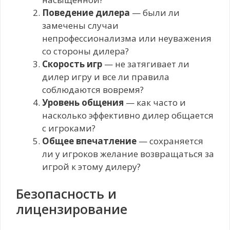
Поведение дилера
— были ли
замечены случаи
непрофессионализма или неуважения
со стороны дилера?
Скорость игр
— не затягивает ли
дилер игру и все ли правила
соблюдаются вовремя?
Уровень общения
— как часто и
насколько эффективно дилер общается
с игроками?
Общее впечатление
— сохраняется
ли у игроков желание возвращаться за
игрой к этому дилеру?
Безопасность и
лицензирование