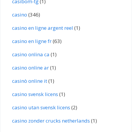
casibom-tg
(1)
casino
(346)
casino en ligne argent reel
(1)
casino en ligne fr
(63)
casino onlina ca
(1)
casino online ar
(1)
casinò online it
(1)
casino svensk licens
(1)
casino utan svensk licens
(2)
casino zonder crucks netherlands
(1)