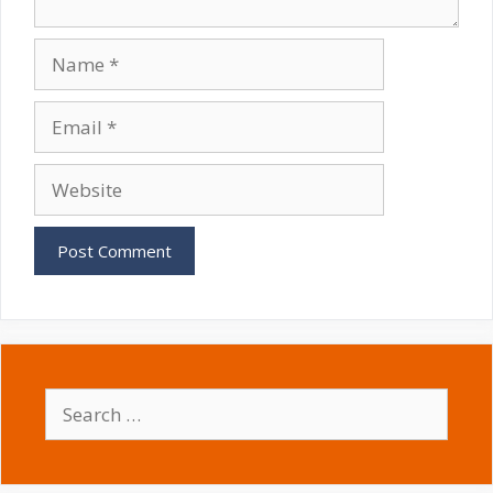
Name
Email
Website
Search
for: