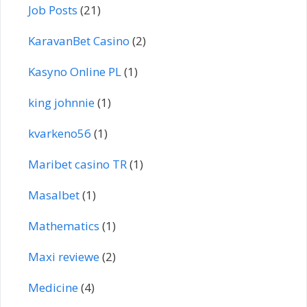
Job Posts
(21)
KaravanBet Casino
(2)
Kasyno Online PL
(1)
king johnnie
(1)
kvarkeno56
(1)
Maribet casino TR
(1)
Masalbet
(1)
Mathematics
(1)
Maxi reviewe
(2)
Medicine
(4)