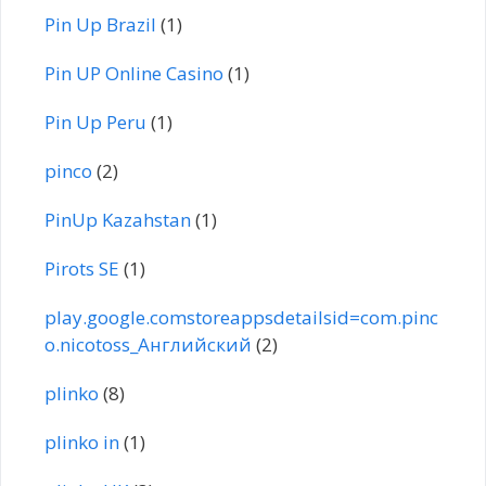
Pin Up Brazil
(1)
Pin UP Online Casino
(1)
Pin Up Peru
(1)
pinco
(2)
PinUp Kazahstan
(1)
Pirots SE
(1)
play.google.comstoreappsdetailsid=com.pinc
o.nicotoss_Английский
(2)
plinko
(8)
plinko in
(1)