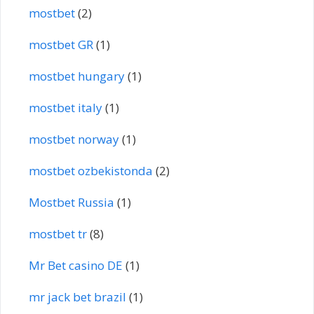
mostbet
(2)
mostbet GR
(1)
mostbet hungary
(1)
mostbet italy
(1)
mostbet norway
(1)
mostbet ozbekistonda
(2)
Mostbet Russia
(1)
mostbet tr
(8)
Mr Bet casino DE
(1)
mr jack bet brazil
(1)