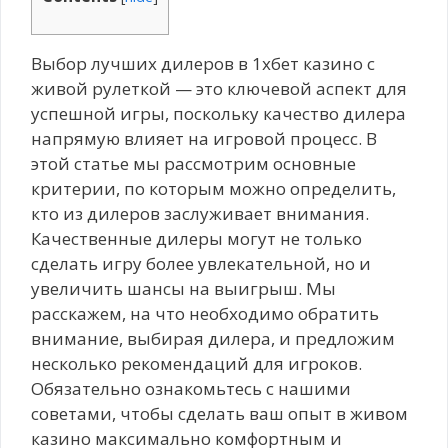
Выбор лучших дилеров в 1хбет казино с
живой рулеткой — это ключевой аспект для
успешной игры, поскольку качество дилера
напрямую влияет на игровой процесс. В
этой статье мы рассмотрим основные
критерии, по которым можно определить,
кто из дилеров заслуживает внимания.
Качественные дилеры могут не только
сделать игру более увлекательной, но и
увеличить шансы на выигрыш. Мы
расскажем, на что необходимо обратить
внимание, выбирая дилера, и предложим
несколько рекомендаций для игроков.
Обязательно ознакомьтесь с нашими
советами, чтобы сделать ваш опыт в живом
казино максимально комфортным и