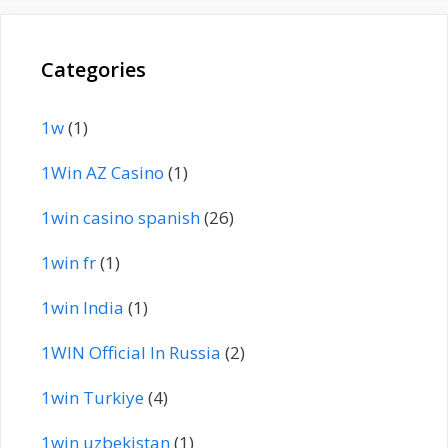
Categories
1w
(1)
1Win AZ Casino
(1)
1win casino spanish
(26)
1win fr
(1)
1win India
(1)
1WIN Official In Russia
(2)
1win Turkiye
(4)
1win uzbekistan
(1)