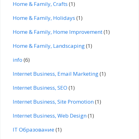
Home & Family, Crafts
(1)
Home & Family, Holidays
(1)
Home & Family, Home Improvement
(1)
Home & Family, Landscaping
(1)
info
(6)
Internet Business, Email Marketing
(1)
Internet Business, SEO
(1)
Internet Business, Site Promotion
(1)
Internet Business, Web Design
(1)
IT Образование
(1)