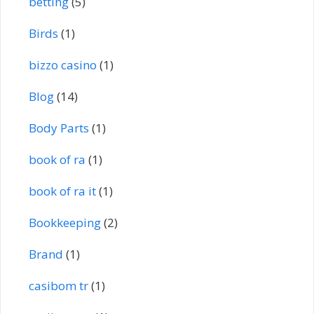
betting
(5)
Birds
(1)
bizzo casino
(1)
Blog
(14)
Body Parts
(1)
book of ra
(1)
book of ra it
(1)
Bookkeeping
(2)
Brand
(1)
casibom tr
(1)