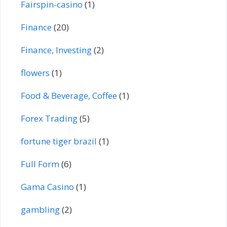
Fairspin-casino
(1)
Finance
(20)
Finance, Investing
(2)
flowers
(1)
Food & Beverage, Coffee
(1)
Forex Trading
(5)
fortune tiger brazil
(1)
Full Form
(6)
Gama Casino
(1)
gambling
(2)