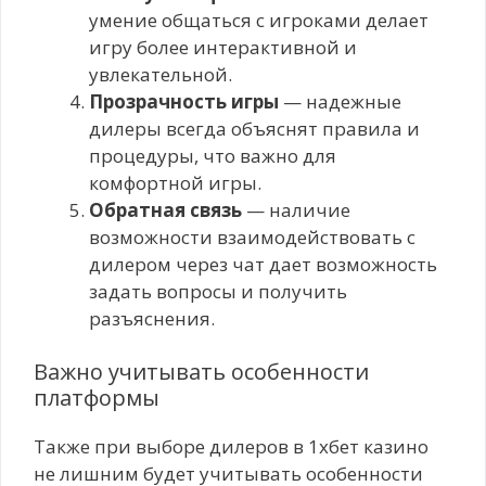
умение общаться с игроками делает
игру более интерактивной и
увлекательной.
Прозрачность игры
— надежные
дилеры всегда объяснят правила и
процедуры, что важно для
комфортной игры.
Обратная связь
— наличие
возможности взаимодействовать с
дилером через чат дает возможность
задать вопросы и получить
разъяснения.
Важно учитывать особенности
платформы
Также при выборе дилеров в 1хбет казино
не лишним будет учитывать особенности