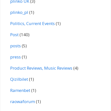
plinko UK
(3)
plinko_pl
(1)
Politics, Current Events
(1)
Post
(140)
posts
(5)
press
(1)
Product Reviews, Music Reviews
(4)
Qizilbilet
(1)
Ramenbet
(1)
raowaforum
(1)