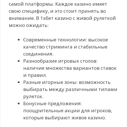
самой платформы. Каждое казино имеет
свою специфику, и это стоит принять во
внимание. В 1хбет казино с живой рулеткой
можно ожидать:
Современные технологии: высокое
качество стриминга и стабильные
соединения.
Разнообразие игровых столов:
наличие множества вариантов ставок
и правил.
Разные игорные зоны: возможность
выбирать между различными типами
рулеток.
Бонусные предложения:
поощрительные акции для игроков,
которые выбирают живое казино.