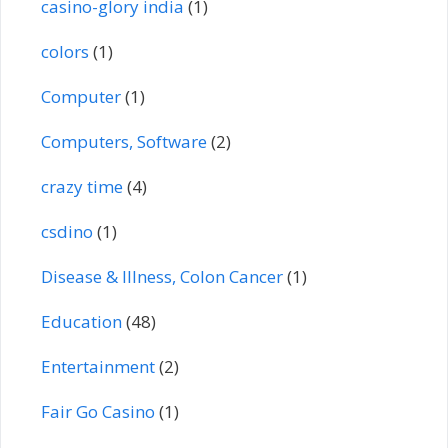
casino-glory india
(1)
colors
(1)
Computer
(1)
Computers, Software
(2)
crazy time
(4)
csdino
(1)
Disease & Illness, Colon Cancer
(1)
Education
(48)
Entertainment
(2)
Fair Go Casino
(1)