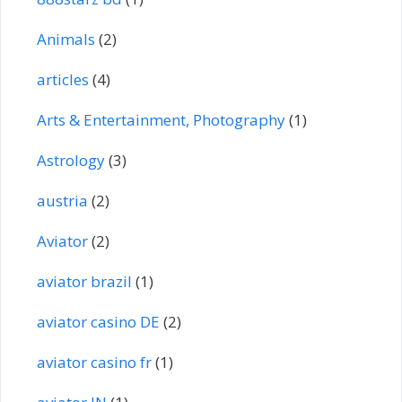
Animals
(2)
articles
(4)
Arts & Entertainment, Photography
(1)
Astrology
(3)
austria
(2)
Aviator
(2)
aviator brazil
(1)
aviator casino DE
(2)
aviator casino fr
(1)