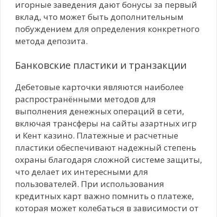
игорные заведения дают бонусы за первый
вклад, что может быть дополнительным
побуждением для определения конкретного
метода депозита.
Банковские пластики и транзакции
Дебетовые карточки являются наиболее
распространёнными методов для
выполнения денежных операций в сети,
включая трансферы на сайты азартных игр
и Кент казино. Платежные и расчетные
пластики обеспечивают надежный степень
охраны благодаря сложной системе защиты,
что делает их интересными для
пользователей. При использования
кредитных карт важно помнить о платеже,
которая может колебаться в зависимости от