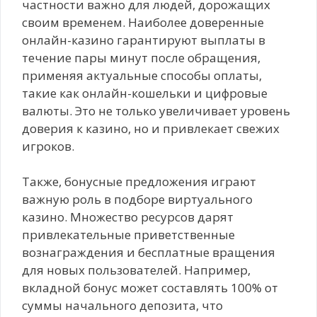
частности важно для людей, дорожащих
своим временем. Наиболее доверенные
онлайн-казино гарантируют выплаты в
течение пары минут после обращения,
применяя актуальные способы оплаты,
такие как онлайн-кошельки и цифровые
валюты. Это не только увеличивает уровень
доверия к казино, но и привлекает свежих
игроков.
Также, бонусные предложения играют
важную роль в подборе виртуального
казино. Множество ресурсов дарят
привлекательные приветственные
вознаграждения и бесплатные вращения
для новых пользователей. Например,
вкладной бонус может составлять 100% от
суммы начального депозита, что