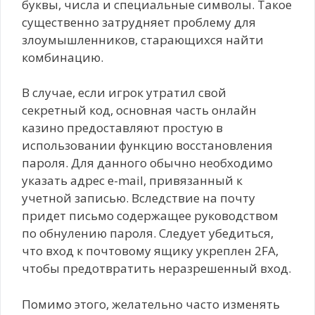
буквы, числа и специальные символы. Такое
существенно затрудняет проблему для
злоумышленников, старающихся найти
комбинацию.
В случае, если игрок утратил свой
секретный код, основная часть онлайн
казино предоставляют простую в
использовании функцию восстановления
пароля. Для данного обычно необходимо
указать адрес e-mail, привязанный к
учетной записью. Вследствие на почту
придет письмо содержащее руководством
по обнулению пароля. Следует убедиться,
что вход к почтовому ящику укреплен 2FA,
чтобы предотвратить неразрешенный вход.
Помимо этого, желательно часто изменять