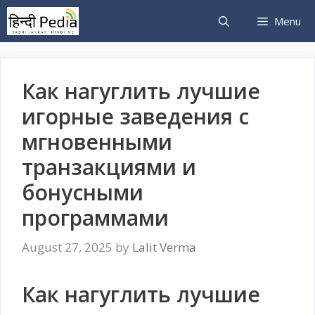
Skip
Menu
to
content
Как нагуглить лучшие
игорные заведения с
мгновенными
транзакциями и
бонусными
программами
August 27, 2025
by
Lalit Verma
Как нагуглить лучшие