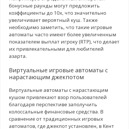
бонусные раунды могут предложить
коэффициенты до 10x, что значительно
увеличивает вероятный куш. Также
необходимо заметить, что такие игровые
автоматы часто имеют более увеличенным
показателем выплат игроку (RTP), что делает
их привлекательными для любителей
азарта.
Виртуальные игровые автоматы с
нарастающим джекпотом
Виртуальные автоматы с нарастающим
кушом привлекают взор пользователей
благодаря перспективе заполучить
колоссальные финансовые средства. В
сравнение от традиционных игровых
автоматов, где джекпот установлен, в Кент