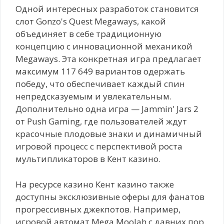
Одной интересных разработок становится
слот Gonzo's Quest Megaways, какой
объединяет в себе традиционную
концепцию с инновационной механикой
Megaways. Эта конкретная игра предлагает
максимум 117 649 вариантов одержать
победу, что обеспечивает каждый спин
непредсказуемым и увлекательным.
Дополнительно одна игра — Jammin' Jars 2
от Push Gaming, где пользователей ждут
красочные плодовые знаки и динамичный
игровой процесс с перспективой роста
мультипликаторов в Кент казино.
На ресурсе казино Кент казино также
доступны эксклюзивные оферы для фанатов
прогрессивных джекпотов. Например,
игровой автомат Mega Moolah с давних пор