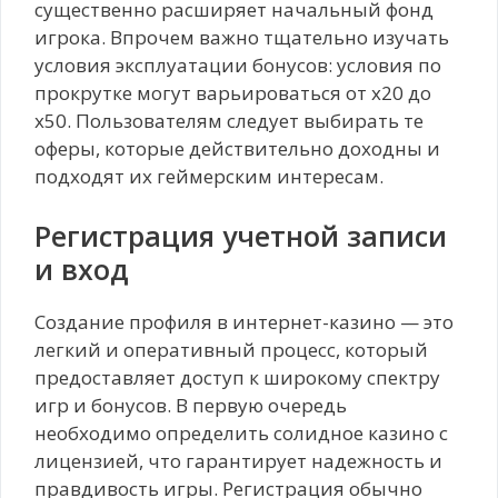
существенно расширяет начальный фонд
игрока. Впрочем важно тщательно изучать
условия эксплуатации бонусов: условия по
прокрутке могут варьироваться от x20 до
x50. Пользователям следует выбирать те
оферы, которые действительно доходны и
подходят их геймерским интересам.
Регистрация учетной записи
и вход
Создание профиля в интернет-казино — это
легкий и оперативный процесс, который
предоставляет доступ к широкому спектру
игр и бонусов. В первую очередь
необходимо определить солидное казино с
лицензией, что гарантирует надежность и
правдивость игры. Регистрация обычно