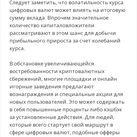
Следует заметить, что волатильность курса
цифровых валют может влиять на итоговую
сумму вклада. Впрочем значительное
количество капиталовложители
рассматривают в этом шанс для добычи
прибыльного прироста за счет колебаний
курса.
В обстановке увеличивающейся
востребованности криптовалютных
сбережений, многие площадки и онлайн
игорные заведения предлагают
вознаграждения и специальные акции для
новых пользователей. Это может содержать
в себя повышенные проценты либо кэшбэк
за установленные действия. Для людей,
которые всего стартует свой маршрут в
сфере цифровых валют, подобные офферы