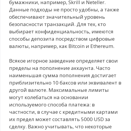
бумажники, например, Skrill и Neteller.
Данные подходы не просто удобны, а также
обеспечивают значительный уровень
безопасности транзакций. Для тех, кто
выбирает конфиденциальность, имеются
способы депозита посредством цифровые
валюты, например, как Bitcoin и Ethereum.
Всякое игорное заведение определяет свои
пределы на пополнение аккаунта. Часто
наименьшая сумма пополнения достигает
приблизительно 10 баксов или эквивалент в
другой валюте. Максимальные лимиты
могут колебаться на основании
используемого способа платежа: в
частности, в случае с кредитными картами
их предел может составлять 5000 USD за
сделку. Важно учитывать, что некоторые