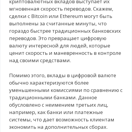
криптовалютных вкладов выступает их
мгновенная скорость переводов. Скажем,
сделки с Bitcoin или Ethereum могут быть
выполнены за считанные минуты, что
гораздо быстрее традиционных банковских
переводов. Это превращает цифровую
валюту интересной для людей, которые
ценит скорость и маневренность в контроле
над своими средствами.
Помимо этого, вклады в цифровой валюте
обычно характеризуются более
уменьшенными комиссиями по сравнению с
традиционными банками. Данное
обусловлено с неимением третьих лиц,
например, как банки или платежные
системы, что дает возможность клиентам
экономить на дополнительных сборах.