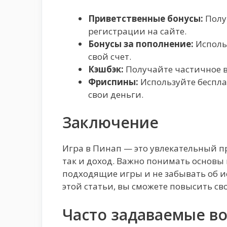
Приветственные бонусы:
Полу
регистрации на сайте.
Бонусы за пополнение:
Исполь
свой счет.
Кэшбэк:
Получайте частичное 
Фриспины:
Используйте беспла
свои деньги.
Заключение
Игра в Пинап — это увлекательный п
так и доход. Важно понимать основы
подходящие игры и не забывать об и
этой статьи, вы сможете повысить с
Часто задаваемые во