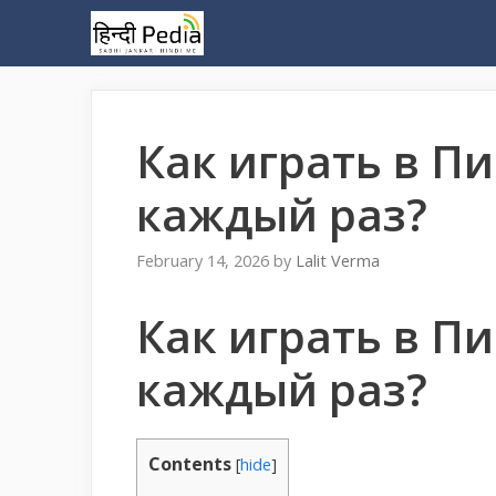
Skip
to
content
Как играть в П
каждый раз?
February 14, 2026
by
Lalit Verma
Как играть в П
каждый раз?
Contents
[
hide
]