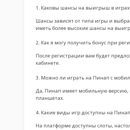
1. Каковы шансы на выигрыш в игра
Шансы зависят от типа игры и выбра
иметь более высокие шансы на выи
2. Как я могу получить бонус при рег
После регистрации вам будет предло
кабинете.
3. Можно ли играть на Пинап с мобил
Да, Пинап имеет мобильную версию, 
планшетах.
4. Какие виды игр доступны на Пинап
На платформе доступны слоты, наст