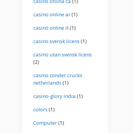
casino onlina ca
(1)
casino online ar
(1)
casinò online it
(1)
casino svensk licens
(1)
casino utan svensk licens
(2)
casino zonder crucks
netherlands
(1)
casino-glory india
(1)
colors
(1)
Computer
(1)