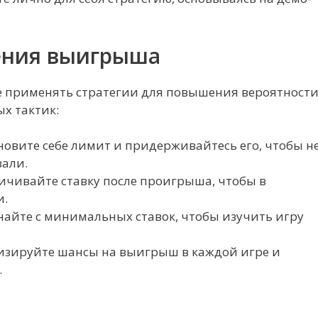
ения выигрыша
е применять стратегии для повышения вероятност
х тактик:
овите себе лимит и придерживайтесь его, чтобы н
вали.
ичивайте ставку после проигрыша, чтобы в
и.
айте с минимальных ставок, чтобы изучить игру
зируйте шансы на выигрыш в каждой игре и
.