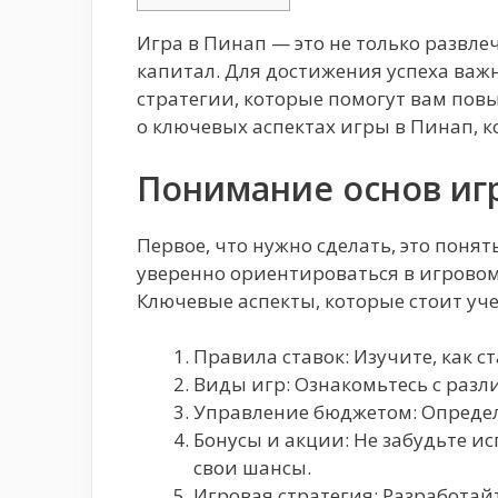
Игра в Пинап — это не только развле
капитал. Для достижения успеха важн
стратегии, которые помогут вам пов
о ключевых аспектах игры в Пинап, 
Понимание основ иг
Первое, что нужно сделать, это поня
уверенно ориентироваться в игрово
Ключевые аспекты, которые стоит уче
Правила ставок: Изучите, как с
Виды игр: Ознакомьтесь с раз
Управление бюджетом: Опреде
Бонусы и акции: Не забудьте и
свои шансы.
Игровая стратегия: Разработай