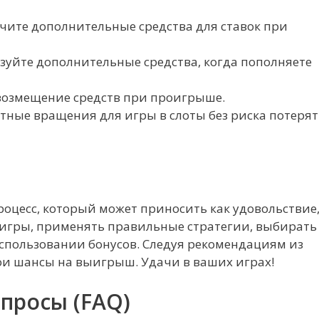
чите дополнительные средства для ставок при
зуйте дополнительные средства, когда пополняете
возмещение средств при проигрыше.
тные вращения для игры в слоты без риска потерят
роцесс, который может приносить как удовольствие
 игры, применять правильные стратегии, выбирать
спользовании бонусов. Следуя рекомендациям из
вои шансы на выигрыш. Удачи в ваших играх!
просы (FAQ)