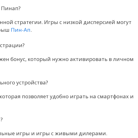
х Пинап?
нной стратегии. Игры с низкой дисперсией могут
грыш
Пин-Ап
.
истрации?
жен бонус, который нужно активировать в личном
ьного устройства?
которая позволяет удобно играть на смартфонах и
?
ольные игры и игры с живыми дилерами.