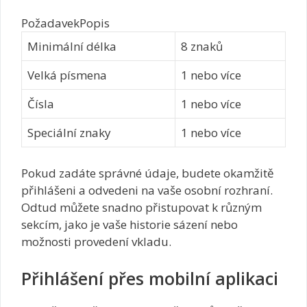
PožadavekPopis
Minimální délka
8 znaků
Velká písmena
1 nebo více
Čísla
1 nebo více
Speciální znaky
1 nebo více
Pokud zadáte správné údaje, budete okamžitě
přihlášeni a odvedeni na vaše osobní rozhraní.
Odtud můžete snadno přistupovat k různým
sekcím, jako je vaše historie sázení nebo
možnosti provedení vkladu.
Přihlášení přes mobilní aplikaci