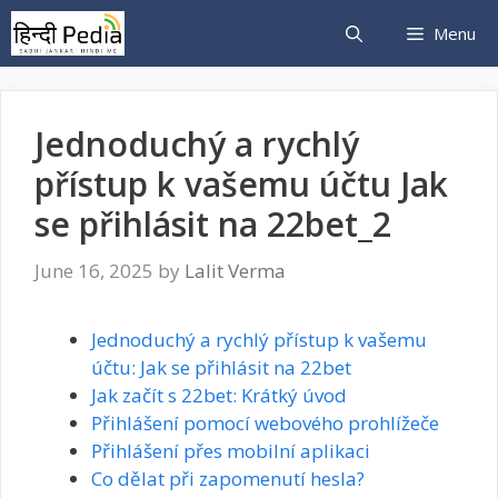
Skip
Menu
to
content
Jednoduchý a rychlý
přístup k vašemu účtu Jak
se přihlásit na 22bet_2
June 16, 2025
by
Lalit Verma
Jednoduchý a rychlý přístup k vašemu
účtu: Jak se přihlásit na 22bet
Jak začít s 22bet: Krátký úvod
Přihlášení pomocí webového prohlížeče
Přihlášení přes mobilní aplikaci
Co dělat při zapomenutí hesla?