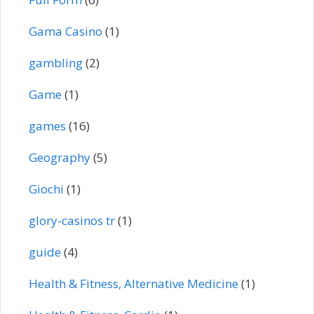
Gama Casino
(1)
gambling
(2)
Game
(1)
games
(16)
Geography
(5)
Giochi
(1)
glory-casinos tr
(1)
guide
(4)
Health & Fitness, Alternative Medicine
(1)