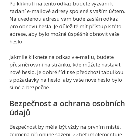
Po kliknutí na tento odkaz budete vyzváni k
zadání e-mailové adresy spojené s vaším účtem.
Na uvedenou adresu vám bude zaslán odkaz
pro obnovu hesla. Je důležité mít přístup k této
adrese, aby bylo možné úspěšně obnovit vaše
heslo.
Jakmile kliknete na odkaz v e-mailu, budete
přesměrováni na stránku, kde můžete nastavit
nové heslo. Je dobré řídit se předchozí tabulkou
s požadavky na heslo, aby vaše nové heslo bylo
silné a bezpečné.
Bezpečnost a ochrana osobních
údajů
Bezpečnost by měla být vždy na prvním místě,
zejména při online sázení. 22bet implementuje