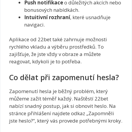
Push notifikace
o důležitých akcích nebo
bonusových nabídkách.
Intuitivní rozhraní
, které usnadňuje
navigaci.
Aplikace od 22bet také zahrnuje možnosti
rychlého vkladu a výběru prostředků. To
zajišťuje, že jste vždy v obraze a můžete
reagovat, kdykoli je to potřeba.
Co dělat při zapomenutí hesla?
Zapomenutí hesla je běžný problém, který
můžeme zažít téměř každý. Naštěstí 22bet
nabízí snadný postup, jak si obnovit heslo. Na
stránce přihlášení najdete odkaz „Zapomněli
jste heslo?“, který vás provede potřebnými kroky.