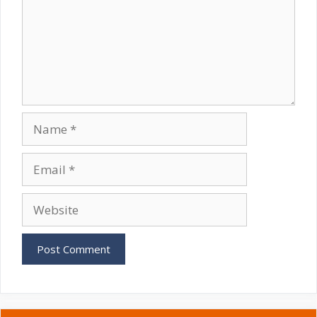
Name
Email
Website