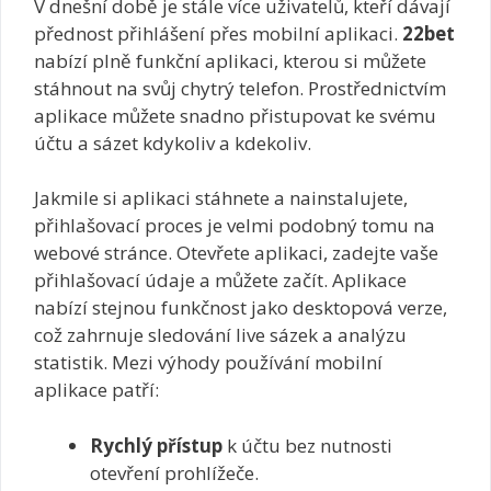
V dnešní době je stále více uživatelů, kteří dávají
přednost přihlášení přes mobilní aplikaci.
22bet
nabízí plně funkční aplikaci, kterou si můžete
stáhnout na svůj chytrý telefon. Prostřednictvím
aplikace můžete snadno přistupovat ke svému
účtu a sázet kdykoliv a kdekoliv.
Jakmile si aplikaci stáhnete a nainstalujete,
přihlašovací proces je velmi podobný tomu na
webové stránce. Otevřete aplikaci, zadejte vaše
přihlašovací údaje a můžete začít. Aplikace
nabízí stejnou funkčnost jako desktopová verze,
což zahrnuje sledování live sázek a analýzu
statistik. Mezi výhody používání mobilní
aplikace patří:
Rychlý přístup
k účtu bez nutnosti
otevření prohlížeče.