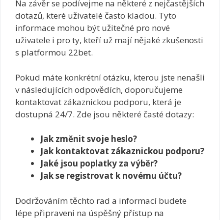
Na závěr se podívejme na některé z nejčastějších
dotazů, které uživatelé často kladou. Tyto
informace mohou být užitečné pro nové
uživatele i pro ty, kteří už mají nějaké zkušenosti
s platformou 22bet.
Pokud máte konkrétní otázku, kterou jste nenašli
v následujících odpovědích, doporučujeme
kontaktovat zákaznickou podporu, která je
dostupná 24/7. Zde jsou některé časté dotazy:
Jak změnit svoje heslo?
Jak kontaktovat zákaznickou podporu?
Jaké jsou poplatky za výběr?
Jak se registrovat k novému účtu?
Dodržováním těchto rad a informací budete
lépe připraveni na úspěšný přístup na