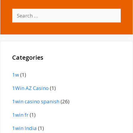
Search
for:
Categories
1w
(1)
1Win AZ Casino
(1)
1win casino spanish
(26)
1win fr
(1)
1win India
(1)