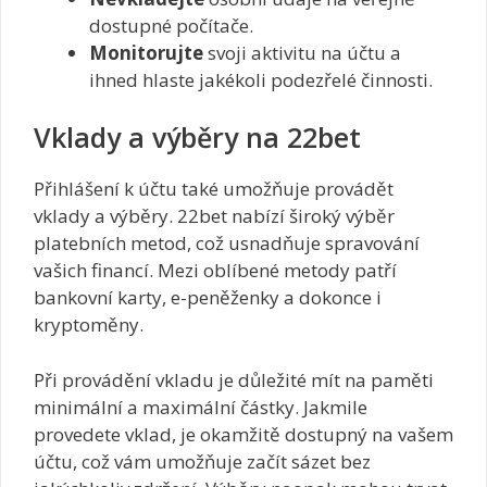
dostupné počítače.
Monitorujte
svoji aktivitu na účtu a
ihned hlaste jakékoli podezřelé činnosti.
Vklady a výběry na 22bet
Přihlášení k účtu také umožňuje provádět
vklady a výběry. 22bet nabízí široký výběr
platebních metod, což usnadňuje spravování
vašich financí. Mezi oblíbené metody patří
bankovní karty, e-peněženky a dokonce i
kryptoměny.
Při provádění vkladu je důležité mít na paměti
minimální a maximální částky. Jakmile
provedete vklad, je okamžitě dostupný na vašem
účtu, což vám umožňuje začít sázet bez