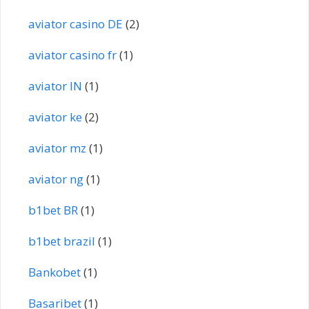
aviator casino DE
(2)
aviator casino fr
(1)
aviator IN
(1)
aviator ke
(2)
aviator mz
(1)
aviator ng
(1)
b1bet BR
(1)
b1bet brazil
(1)
Bankobet
(1)
Basaribet
(1)