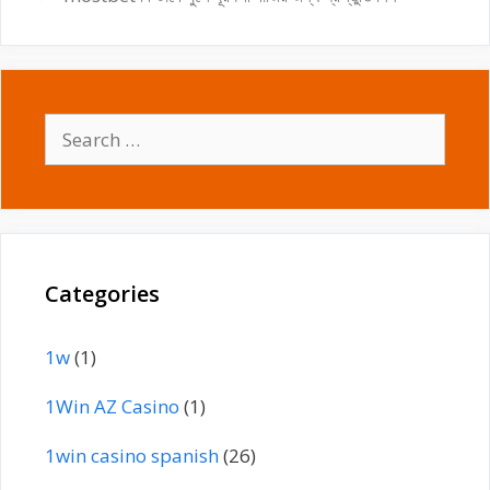
Search
for:
Categories
1w
(1)
1Win AZ Casino
(1)
1win casino spanish
(26)