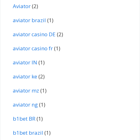
Aviator
(2)
aviator brazil
(1)
aviator casino DE
(2)
aviator casino fr
(1)
aviator IN
(1)
aviator ke
(2)
aviator mz
(1)
aviator ng
(1)
b1bet BR
(1)
b1bet brazil
(1)