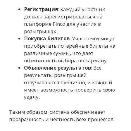
Регистрация
: Каждый участник
должен зарегистрироваться на
платформе Pinco для участия в
розыгрышах.
Покупка билетов
: Участники могут
приобретать лотерейные билеты на
различные суммы, что дает
возможность выбора по карману.
Объявление результатов
: Все
результаты розыгрышей
озвучиваются публично, и каждый
имеет возможность проверить свою
удачу.
Таким образом, система обеспечивает
прозрачность и честность всех процессов.