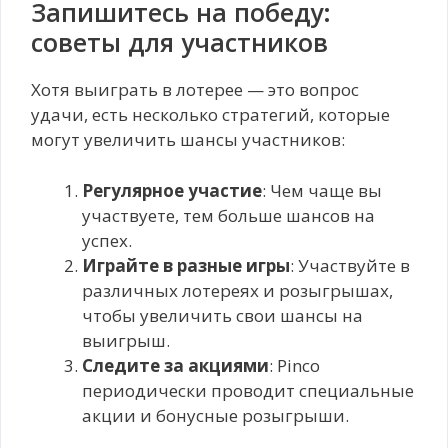
Запишитесь на победу:
советы для участников
Хотя выиграть в лотерее — это вопрос
удачи, есть несколько стратегий, которые
могут увеличить шансы участников:
Регулярное участие
: Чем чаще вы
участвуете, тем больше шансов на
успех.
Играйте в разные игры
: Участвуйте в
различных лотереях и розыгрышах,
чтобы увеличить свои шансы на
выигрыш.
Следите за акциями
: Pinco
периодически проводит специальные
акции и бонусные розыгрыши.