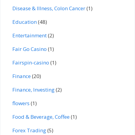
Disease & Illness, Colon Cancer
(1)
Education
(48)
Entertainment
(2)
Fair Go Casino
(1)
Fairspin-casino
(1)
Finance
(20)
Finance, Investing
(2)
flowers
(1)
Food & Beverage, Coffee
(1)
Forex Trading
(5)