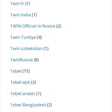
1win fr
(1)
1win India
(1)
1WIN Official In Russia
(2)
1win Turkiye
(4)
1win uzbekistan
(1)
1winRussia
(8)
1xbet
(15)
1xbet apk
(2)
1xbet arabic
(1)
1xbet Bangladesh
(2)