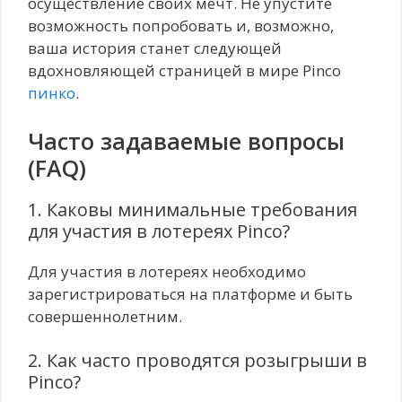
осуществление своих мечт. Не упустите
возможность попробовать и, возможно,
ваша история станет следующей
вдохновляющей страницей в мире Pinco
пинко
.
Часто задаваемые вопросы
(FAQ)
1. Каковы минимальные требования
для участия в лотереях Pinco?
Для участия в лотереях необходимо
зарегистрироваться на платформе и быть
совершеннолетним.
2. Как часто проводятся розыгрыши в
Pinco?