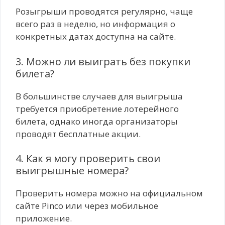
Розыгрыши проводятся регулярно, чаще
всего раз в неделю, но информация о
конкретных датах доступна на сайте.
3. Можно ли выиграть без покупки
билета?
В большинстве случаев для выигрыша
требуется приобретение лотерейного
билета, однако иногда организаторы
проводят бесплатные акции.
4. Как я могу проверить свои
выигрышные номера?
Проверить номера можно на официальном
сайте Pinco или через мобильное
приложение.