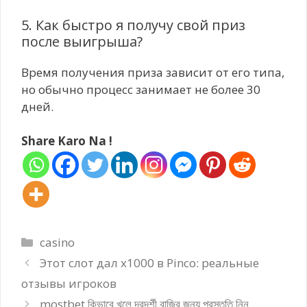
5. Как быстро я получу свой приз
после выигрыша?
Время получения приза зависит от его типа,
но обычно процесс занимает не более 30
дней.
Share Karo Na !
Categories
casino
Этот слот дал х1000 в Pinco: реальные
отзывы игроков
mostbet কিভাবে খুলে দূরদর্শী বাজির জন্য প্রস্তুতি নিন