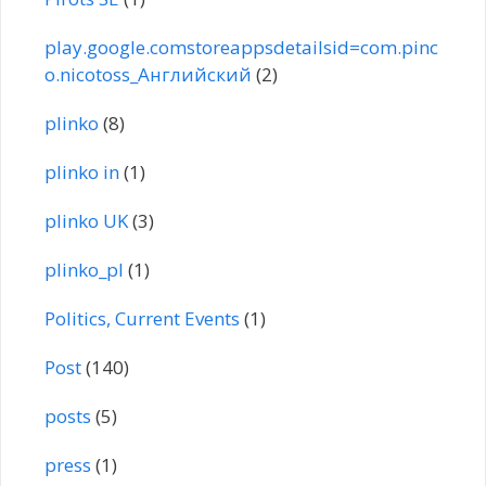
play.google.comstoreappsdetailsid=com.pinc
o.nicotoss_Английский
(2)
plinko
(8)
plinko in
(1)
plinko UK
(3)
plinko_pl
(1)
Politics, Current Events
(1)
Post
(140)
posts
(5)
press
(1)