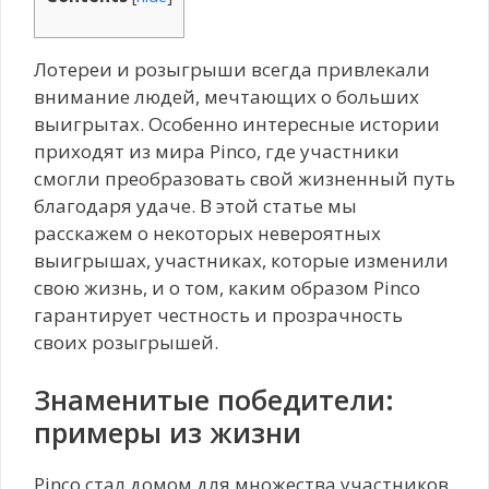
Лотереи и розыгрыши всегда привлекали
внимание людей, мечтающих о больших
выигрытах. Особенно интересные истории
приходят из мира Pinco, где участники
смогли преобразовать свой жизненный путь
благодаря удаче. В этой статье мы
расскажем о некоторых невероятных
выигрышах, участниках, которые изменили
свою жизнь, и о том, каким образом Pinco
гарантирует честность и прозрачность
своих розыгрышей.
Знаменитые победители:
примеры из жизни
Pinco стал домом для множества участников,