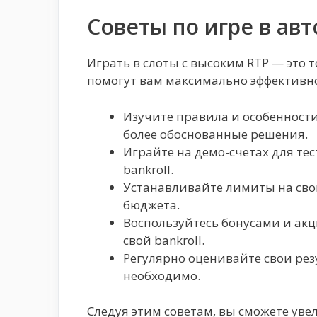
Советы по игре в ав
Играть в слоты с высоким RTP — это т
помогут вам максимально эффективно
Изучите правила и особенност
более обоснованные решения.
Играйте на демо-счетах для те
bankroll.
Устанавливайте лимиты на сво
бюджета.
Воспользуйтесь бонусами и акц
свой bankroll.
Регулярно оценивайте свои рез
необходимо.
Следуя этим советам, вы сможете уве