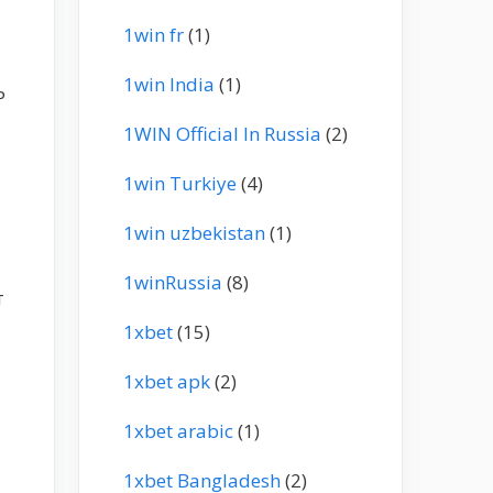
1win fr
(1)
1win India
(1)
P
1WIN Official In Russia
(2)
1win Turkiye
(4)
1win uzbekistan
(1)
1winRussia
(8)
т
1xbet
(15)
1xbet apk
(2)
1xbet arabic
(1)
1xbet Bangladesh
(2)