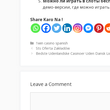
Можно ли играть в слоты бес
демо-версии, где можно играть 
Share Karo Na !
Categories
1win casino spanish
Sts Oferta Zakładów
Bedste Udenlandske Casinoer Uden Dansk Lic
Leave a Comment
Comment