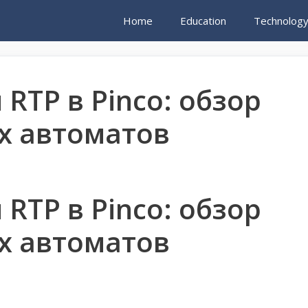
Home
Education
Technolog
RTP в Pinco: обзор
х автоматов
RTP в Pinco: обзор
х автоматов