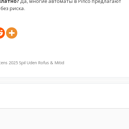
платно?
Да, многие автоматы в Pinco предлагают
без риска.
ens 2025 Spil Uden Rofus & Mitid