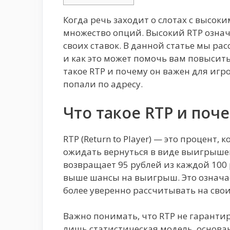
Когда речь заходит о слотах с высоки
множество опций. Высокий RTP означ
своих ставок. В данной статье мы ра
и как это может помочь вам повысит
такое RTP и почему он важен для игр
попали по адресу.
Что такое RTP и поч
RTP (Return to Player) — это процент,
ожидать вернуться в виде выигрышей
возвращает 95 рублей из каждой 100
выше шансы на выигрыш. Это означает
более уверенно рассчитывать на сво
Важно понимать, что RTP не гарантиру
лишь статистическая модель, основа