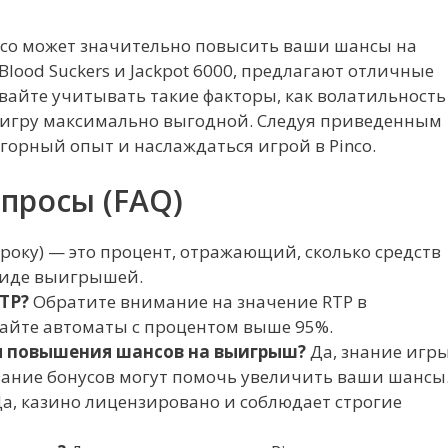
inco может значительно повысить ваши шансы на
Blood Suckers и Jackpot 6000, предлагают отличные
айте учитывать такие факторы, как волатильность
у игру максимально выгодной. Следуя приведенным
горный опыт и наслаждаться игрой в Pinco.
просы (FAQ)
гроку) — это процент, отражающий, сколько средств
виде выигрышей.
TP?
Обратите внимание на значение RTP в
айте автоматы с процентом выше 95%.
я повышения шансов на выигрыш?
Да, знание игры
вание бонусов могут помочь увеличить ваши шансы
а, казино лицензировано и соблюдает строгие