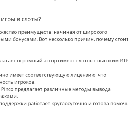
 игры в слоты?
ожество преимуществ: начиная от широкого
ыми бонусами. Вот несколько причин, почему стои
длагает огромный ассортимент слотов с высоким RT
ино имеет соответствующую лицензию, что
ность игроков.
Pinco предлагает различные методы вывода
ржками.
поддержки работает круглосуточно и готова помоч