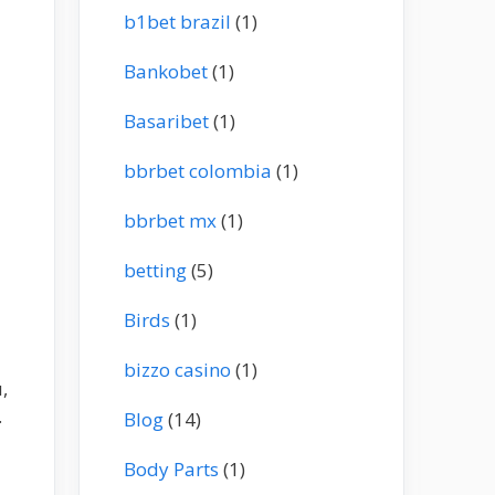
b1bet brazil
(1)
Bankobet
(1)
Basaribet
(1)
bbrbet colombia
(1)
bbrbet mx
(1)
betting
(5)
Birds
(1)
bizzo casino
(1)
,
.
Blog
(14)
Body Parts
(1)