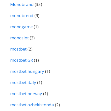
Monobrand
(35)
monobrend
(9)
monogame
(1)
monoslot
(2)
mostbet
(2)
mostbet GR
(1)
mostbet hungary
(1)
mostbet italy
(1)
mostbet norway
(1)
mostbet ozbekistonda
(2)