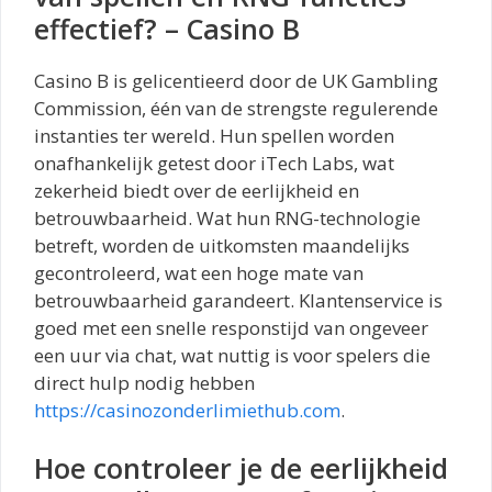
effectief? – Casino B
Casino B is gelicentieerd door de UK Gambling
Commission, één van de strengste regulerende
instanties ter wereld. Hun spellen worden
onafhankelijk getest door iTech Labs, wat
zekerheid biedt over de eerlijkheid en
betrouwbaarheid. Wat hun RNG-technologie
betreft, worden de uitkomsten maandelijks
gecontroleerd, wat een hoge mate van
betrouwbaarheid garandeert. Klantenservice is
goed met een snelle responstijd van ongeveer
een uur via chat, wat nuttig is voor spelers die
direct hulp nodig hebben
https://casinozonderlimiethub.com
.
Hoe controleer je de eerlijkheid