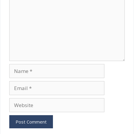
Name
Email
Website