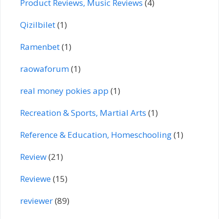
Product Reviews, Music Reviews
(4)
Qizilbilet
(1)
Ramenbet
(1)
raowaforum
(1)
real money pokies app
(1)
Recreation & Sports, Martial Arts
(1)
Reference & Education, Homeschooling
(1)
Review
(21)
Reviewe
(15)
reviewer
(89)