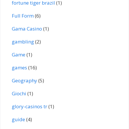
fortune tiger brazil
(1)
Full Form
(6)
Gama Casino
(1)
gambling
(2)
Game
(1)
games
(16)
Geography
(5)
Giochi
(1)
glory-casinos tr
(1)
guide
(4)