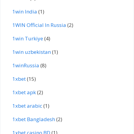
1win India
(1)
1WIN Official In Russia
(2)
1win Turkiye
(4)
1win uzbekistan
(1)
1winRussia
(8)
1xbet
(15)
1xbet apk
(2)
1xbet arabic
(1)
1xbet Bangladesh
(2)
1xbet casino BD
(1)