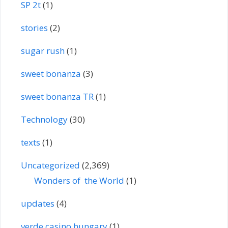
SP 2t
(1)
stories
(2)
sugar rush
(1)
sweet bonanza
(3)
sweet bonanza TR
(1)
Technology
(30)
texts
(1)
Uncategorized
(2,369)
Wonders of the World
(1)
updates
(4)
verde casino hungary
(1)