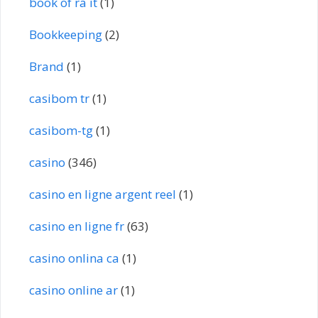
book of ra it
(1)
Bookkeeping
(2)
Brand
(1)
casibom tr
(1)
casibom-tg
(1)
casino
(346)
casino en ligne argent reel
(1)
casino en ligne fr
(63)
casino onlina ca
(1)
casino online ar
(1)