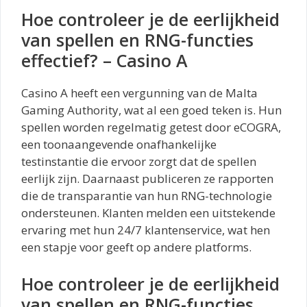
Hoe controleer je de eerlijkheid
van spellen en RNG-functies
effectief? – Casino A
Casino A heeft een vergunning van de Malta
Gaming Authority, wat al een goed teken is. Hun
spellen worden regelmatig getest door eCOGRA,
een toonaangevende onafhankelijke
testinstantie die ervoor zorgt dat de spellen
eerlijk zijn. Daarnaast publiceren ze rapporten
die de transparantie van hun RNG-technologie
ondersteunen. Klanten melden een uitstekende
ervaring met hun 24/7 klantenservice, wat hen
een stapje voor geeft op andere platforms.
Hoe controleer je de eerlijkheid
van spellen en RNG-functies