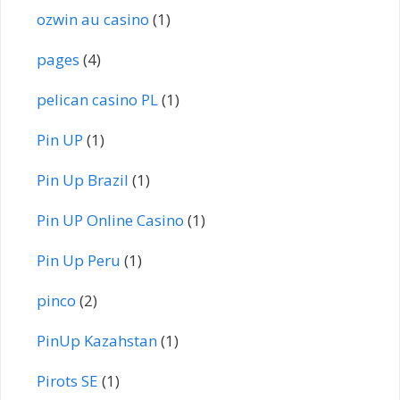
ozwin au casino
(1)
pages
(4)
pelican casino PL
(1)
Pin UP
(1)
Pin Up Brazil
(1)
Pin UP Online Casino
(1)
Pin Up Peru
(1)
pinco
(2)
PinUp Kazahstan
(1)
Pirots SE
(1)