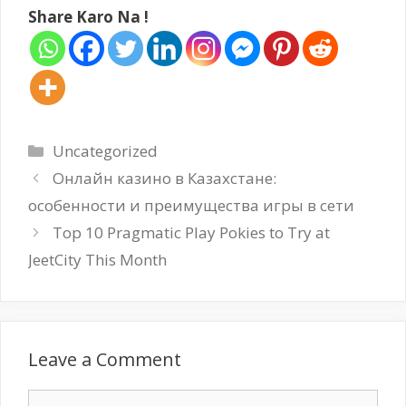
Share Karo Na !
Categories
Uncategorized
Онлайн казино в Казахстане:
особенности и преимущества игры в сети
Top 10 Pragmatic Play Pokies to Try at
JeetCity This Month
Leave a Comment
Comment