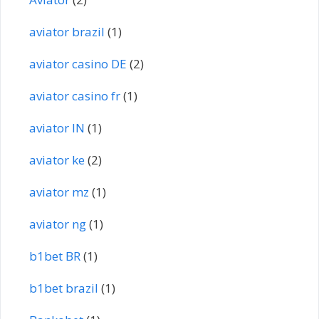
aviator brazil
(1)
aviator casino DE
(2)
aviator casino fr
(1)
aviator IN
(1)
aviator ke
(2)
aviator mz
(1)
aviator ng
(1)
b1bet BR
(1)
b1bet brazil
(1)