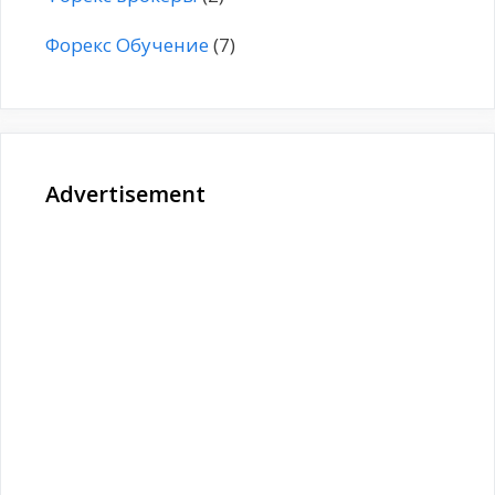
Форекс Обучение
(7)
Advertisement