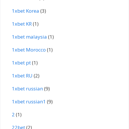
1xbet Korea
(3)
1xbet KR
(1)
1xbet malaysia
(1)
1xbet Morocco
(1)
1xbet pt
(1)
1xbet RU
(2)
1xbet russian
(9)
1xbet russian1
(9)
2
(1)
22bet
(2)