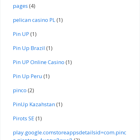
pages
(4)
pelican casino PL
(1)
Pin UP
(1)
Pin Up Brazil
(1)
Pin UP Online Casino
(1)
Pin Up Peru
(1)
pinco
(2)
PinUp Kazahstan
(1)
Pirots SE
(1)
play.google.comstoreappsdetailsid=com.pinc