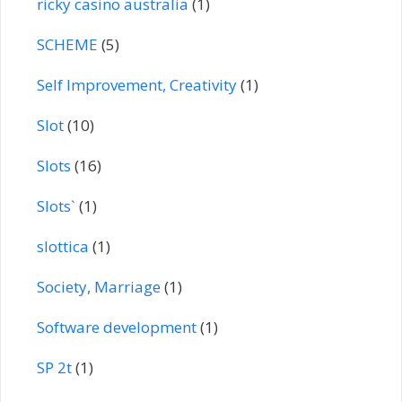
ricky casino australia
(1)
SCHEME
(5)
Self Improvement, Creativity
(1)
Slot
(10)
Slots
(16)
Slots`
(1)
slottica
(1)
Society, Marriage
(1)
Software development
(1)
SP 2t
(1)