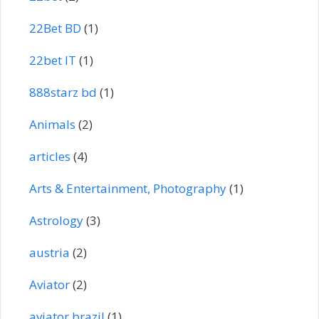
22Bet BD
(1)
22bet IT
(1)
888starz bd
(1)
Animals
(2)
articles
(4)
Arts & Entertainment, Photography
(1)
Astrology
(3)
austria
(2)
Aviator
(2)
aviator brazil
(1)