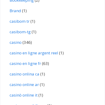
Bookkeeping
(2)
Brand
(1)
casibom tr
(1)
casibom-tg
(1)
casino
(346)
casino en ligne argent reel
(1)
casino en ligne fr
(63)
casino onlina ca
(1)
casino online ar
(1)
casinò online it
(1)