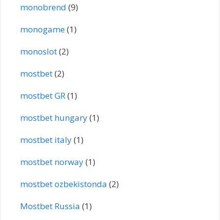
monobrend
(9)
monogame
(1)
monoslot
(2)
mostbet
(2)
mostbet GR
(1)
mostbet hungary
(1)
mostbet italy
(1)
mostbet norway
(1)
mostbet ozbekistonda
(2)
Mostbet Russia
(1)