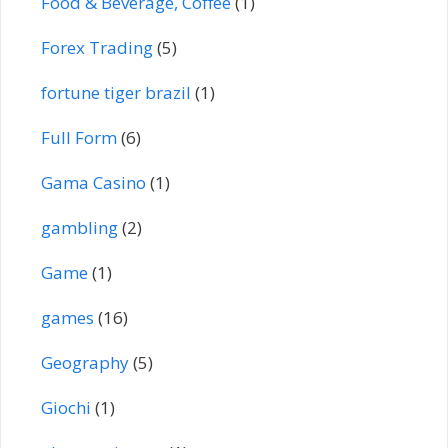
Food & Beverage, Coffee
(1)
Forex Trading
(5)
fortune tiger brazil
(1)
Full Form
(6)
Gama Casino
(1)
gambling
(2)
Game
(1)
games
(16)
Geography
(5)
Giochi
(1)