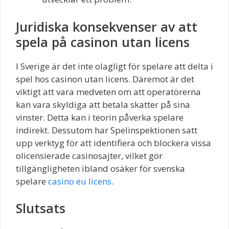
Juridiska konsekvenser av att
spela på casinon utan licens
I Sverige är det inte olagligt för spelare att delta i
spel hos casinon utan licens. Däremot är det
viktigt att vara medveten om att operatörerna
kan vara skyldiga att betala skatter på sina
vinster. Detta kan i teorin påverka spelare
indirekt. Dessutom har Spelinspektionen satt
upp verktyg för att identifiera och blockera vissa
olicensierade casinosajter, vilket gör
tillgängligheten ibland osäker för svenska
spelare
casino eu licens
.
Slutsats