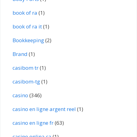
book of ra
(1)
book of ra it
(1)
Bookkeeping
(2)
Brand
(1)
casibom tr
(1)
casibom-tg
(1)
casino
(346)
casino en ligne argent reel
(1)
casino en ligne fr
(63)
casino onlina ca
(1)