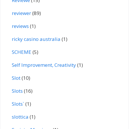
Reviewe
(15)
reviewer
(89)
reviews
(1)
ricky casino australia
(1)
SCHEME
(5)
Self Improvement, Creativity
(1)
Slot
(10)
Slots
(16)
Slots`
(1)
slottica
(1)