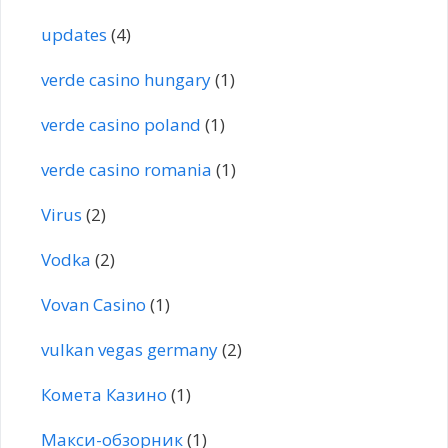
updates
(4)
verde casino hungary
(1)
verde casino poland
(1)
verde casino romania
(1)
Virus
(2)
Vodka
(2)
Vovan Casino
(1)
vulkan vegas germany
(2)
Комета Казино
(1)
Макси-обзорник
(1)