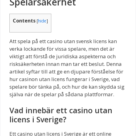
Spelarsäkerhet
Contents
[
hide
]
Att spela på ett casino utan svensk licens kan
verka lockande för vissa spelare, men det är
viktigt att förstå de juridiska aspekterna och
risksäkerheten innan man tar ett beslut. Denna
artikel syftar till att ge en djupare förståelse för
hur casinon utan licens fungerar i Sverige, vad
spelare bör tänka på, och hur de kan skydda sig
själva när de spelar på sådana plattformar.
Vad innebär ett casino utan
licens i Sverige?
Ett casino utan licens i Sverige är ett online