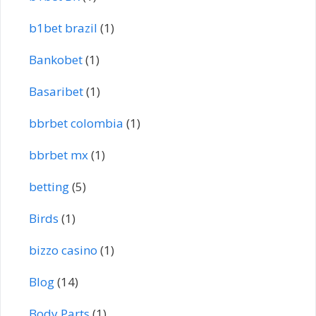
b1bet brazil
(1)
Bankobet
(1)
Basaribet
(1)
bbrbet colombia
(1)
bbrbet mx
(1)
betting
(5)
Birds
(1)
bizzo casino
(1)
Blog
(14)
Body Parts
(1)