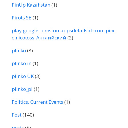
PinUp Kazahstan
(1)
Pirots SE
(1)
play.google.comstoreappsdetailsid=com.pinc
o.nicotoss_Английский
(2)
plinko
(8)
plinko in
(1)
plinko UK
(3)
plinko_pl
(1)
Politics, Current Events
(1)
Post
(140)
posts
(5)