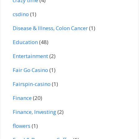
crazy time
(4)
csdino
(1)
Disease & Illness, Colon Cancer
(1)
Education
(48)
Entertainment
(2)
Fair Go Casino
(1)
Fairspin-casino
(1)
Finance
(20)
Finance, Investing
(2)
flowers
(1)