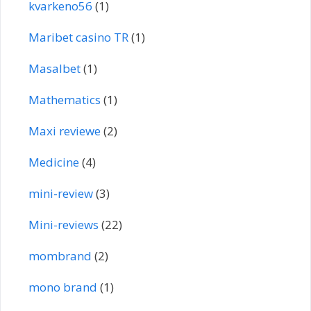
kvarkeno56
(1)
Maribet casino TR
(1)
Masalbet
(1)
Mathematics
(1)
Maxi reviewe
(2)
Medicine
(4)
mini-review
(3)
Mini-reviews
(22)
mombrand
(2)
mono brand
(1)