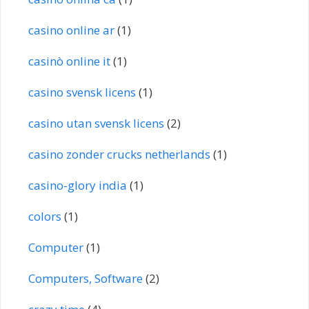
casino online ar
(1)
casinò online it
(1)
casino svensk licens
(1)
casino utan svensk licens
(2)
casino zonder crucks netherlands
(1)
casino-glory india
(1)
colors
(1)
Computer
(1)
Computers, Software
(2)