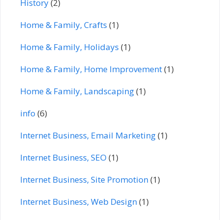
History
(2)
Home & Family, Crafts
(1)
Home & Family, Holidays
(1)
Home & Family, Home Improvement
(1)
Home & Family, Landscaping
(1)
info
(6)
Internet Business, Email Marketing
(1)
Internet Business, SEO
(1)
Internet Business, Site Promotion
(1)
Internet Business, Web Design
(1)