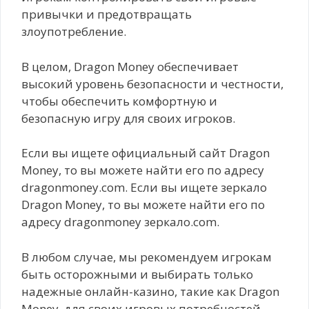
привычки и предотвращать
злоупотребление.
В целом, Dragon Money обеспечивает
высокий уровень безопасности и честности,
чтобы обеспечить комфортную и
безопасную игру для своих игроков.
Если вы ищете официальный сайт Dragon
Money, то вы можете найти его по адресу
dragonmoney.com. Если вы ищете зеркало
Dragon Money, то вы можете найти его по
адресу dragonmoney зеркало.com.
В любом случае, мы рекомендуем игрокам
быть осторожными и выбирать только
надежные онлайн-казино, такие как Dragon
Money, для своих игровых потребностей.