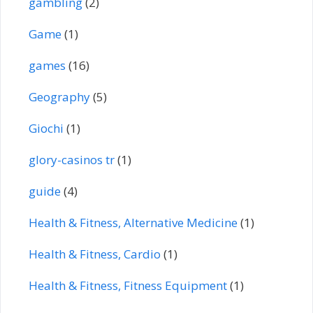
gambling
(2)
Game
(1)
games
(16)
Geography
(5)
Giochi
(1)
glory-casinos tr
(1)
guide
(4)
Health & Fitness, Alternative Medicine
(1)
Health & Fitness, Cardio
(1)
Health & Fitness, Fitness Equipment
(1)