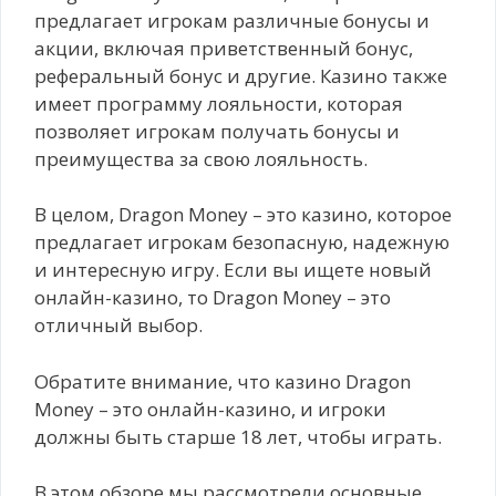
предлагает игрокам различные бонусы и
акции, включая приветственный бонус,
реферальный бонус и другие. Казино также
имеет программу лояльности, которая
позволяет игрокам получать бонусы и
преимущества за свою лояльность.
В целом, Dragon Money – это казино, которое
предлагает игрокам безопасную, надежную
и интересную игру. Если вы ищете новый
онлайн-казино, то Dragon Money – это
отличный выбор.
Обратите внимание, что казино Dragon
Money – это онлайн-казино, и игроки
должны быть старше 18 лет, чтобы играть.
В этом обзоре мы рассмотрели основные