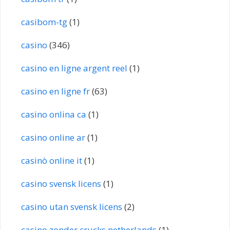
casibom-tg
(1)
casino
(346)
casino en ligne argent reel
(1)
casino en ligne fr
(63)
casino onlina ca
(1)
casino online ar
(1)
casinò online it
(1)
casino svensk licens
(1)
casino utan svensk licens
(2)
casino zonder crucks netherlands
(1)