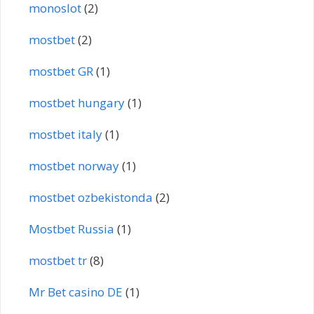
monoslot
(2)
mostbet
(2)
mostbet GR
(1)
mostbet hungary
(1)
mostbet italy
(1)
mostbet norway
(1)
mostbet ozbekistonda
(2)
Mostbet Russia
(1)
mostbet tr
(8)
Mr Bet casino DE
(1)