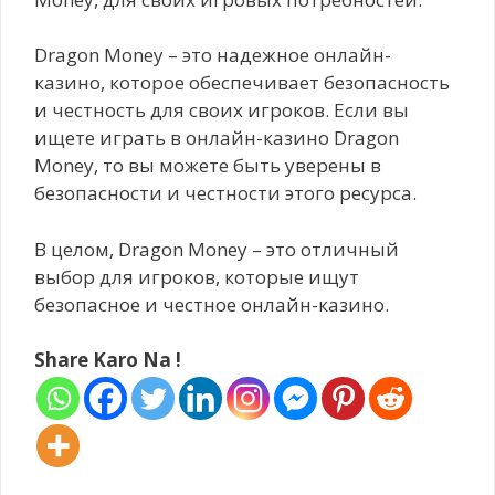
Dragon Money – это надежное онлайн-
казино, которое обеспечивает безопасность
и честность для своих игроков. Если вы
ищете играть в онлайн-казино Dragon
Money, то вы можете быть уверены в
безопасности и честности этого ресурса.
В целом, Dragon Money – это отличный
выбор для игроков, которые ищут
безопасное и честное онлайн-казино.
Share Karo Na !