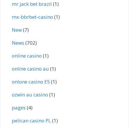
mr jack bet brazil
(1)
mx-bbrbet-casino
(1)
New
(7)
News
(702)
online casino
(1)
online casino au
(1)
onlone casino ES
(1)
ozwin au casino
(1)
pages
(4)
pelican casino PL
(1)