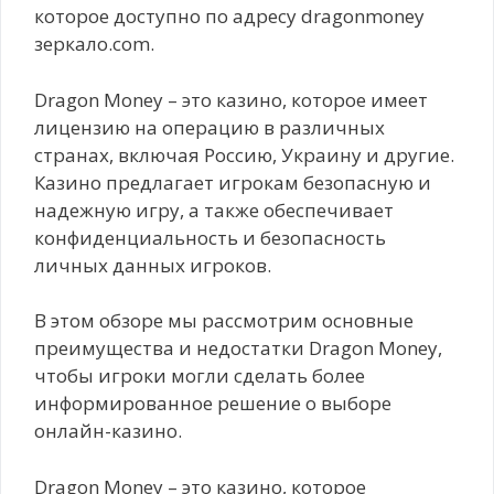
которое доступно по адресу dragonmoney
зеркало.com.
Dragon Money – это казино, которое имеет
лицензию на операцию в различных
странах, включая Россию, Украину и другие.
Казино предлагает игрокам безопасную и
надежную игру, а также обеспечивает
конфиденциальность и безопасность
личных данных игроков.
В этом обзоре мы рассмотрим основные
преимущества и недостатки Dragon Money,
чтобы игроки могли сделать более
информированное решение о выборе
онлайн-казино.
Dragon Money – это казино, которое