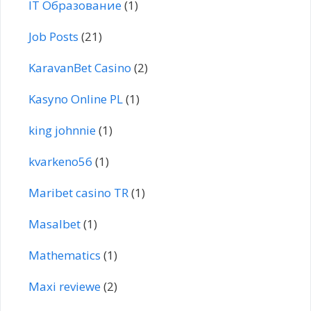
IT Образование
(1)
Job Posts
(21)
KaravanBet Casino
(2)
Kasyno Online PL
(1)
king johnnie
(1)
kvarkeno56
(1)
Maribet casino TR
(1)
Masalbet
(1)
Mathematics
(1)
Maxi reviewe
(2)