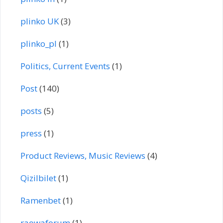
plinko UK
(3)
plinko_pl
(1)
Politics, Current Events
(1)
Post
(140)
posts
(5)
press
(1)
Product Reviews, Music Reviews
(4)
Qizilbilet
(1)
Ramenbet
(1)
raowaforum
(1)