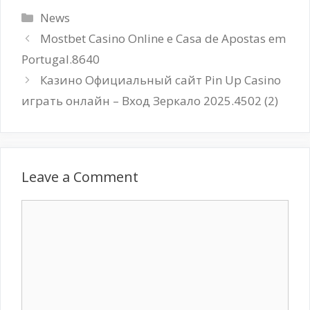
Categories
News
Mostbet Casino Online e Casa de Apostas em
Portugal.8640
Казино Официальный сайт Pin Up Casino
играть онлайн – Вход Зеркало 2025.4502 (2)
Leave a Comment
Comment