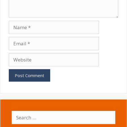
Name
Email
Website
Search
for: