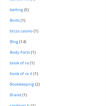
betting
(5)
Birds
(1)
bizzo casino
(1)
Blog
(14)
Body Parts
(1)
book of ra
(1)
book of ra it
(1)
Bookkeeping
(2)
Brand
(1)
casibom tr
(1)