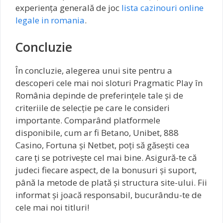
experiența generală de joc
lista cazinouri online
legale in romania
.
Concluzie
În concluzie, alegerea unui site pentru a
descoperi cele mai noi sloturi Pragmatic Play în
România depinde de preferințele tale și de
criteriile de selecție pe care le consideri
importante. Comparând platformele
disponibile, cum ar fi Betano, Unibet, 888
Casino, Fortuna și Netbet, poți să găsești cea
care ți se potrivește cel mai bine. Asigură-te că
judeci fiecare aspect, de la bonusuri și suport,
până la metode de plată și structura site-ului. Fii
informat și joacă responsabil, bucurându-te de
cele mai noi titluri!