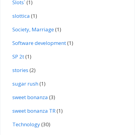
Slots`
(1)
slottica
(1)
Society, Marriage
(1)
Software development
(1)
SP 2t
(1)
stories
(2)
sugar rush
(1)
sweet bonanza
(3)
sweet bonanza TR
(1)
Technology
(30)