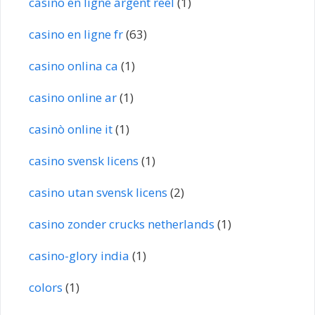
casino en ligne argent reel
(1)
casino en ligne fr
(63)
casino onlina ca
(1)
casino online ar
(1)
casinò online it
(1)
casino svensk licens
(1)
casino utan svensk licens
(2)
casino zonder crucks netherlands
(1)
casino-glory india
(1)
colors
(1)