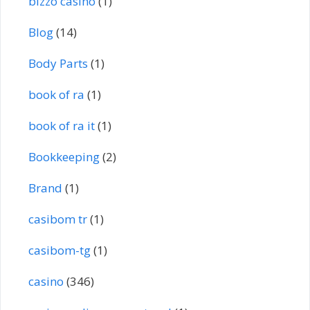
bizzo casino
(1)
Blog
(14)
Body Parts
(1)
book of ra
(1)
book of ra it
(1)
Bookkeeping
(2)
Brand
(1)
casibom tr
(1)
casibom-tg
(1)
casino
(346)