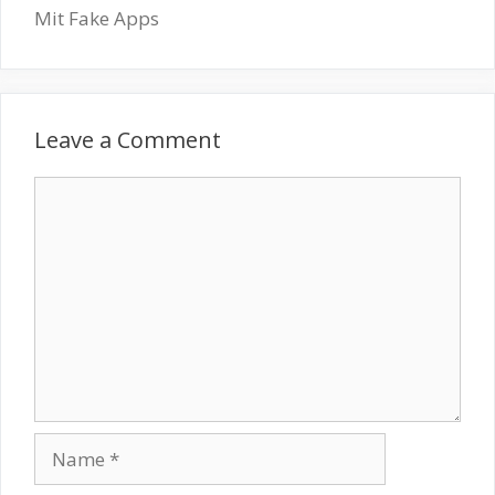
Mit Fake Apps
Leave a Comment
Comment
Name