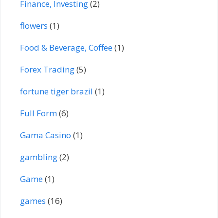
Finance, Investing
(2)
flowers
(1)
Food & Beverage, Coffee
(1)
Forex Trading
(5)
fortune tiger brazil
(1)
Full Form
(6)
Gama Casino
(1)
gambling
(2)
Game
(1)
games
(16)