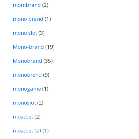
mombrand
(2)
mono brand
(1)
mono slot
(3)
Mono-brand
(19)
Monobrand
(35)
monobrend
(9)
monogame
(1)
monoslot
(2)
mostbet
(2)
mostbet GR
(1)