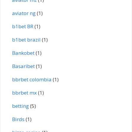
aviator ng
(1)
b1bet BR
(1)
b1bet brazil
(1)
Bankobet
(1)
Basaribet
(1)
bbrbet colombia
(1)
bbrbet mx
(1)
betting
(5)
Birds
(1)