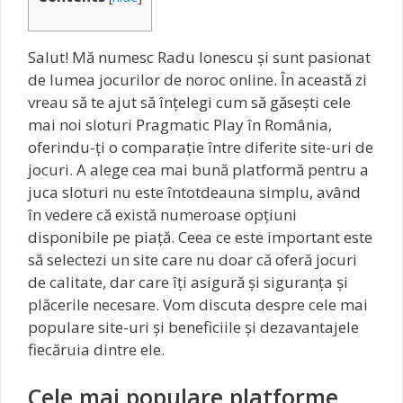
Salut! Mă numesc Radu Ionescu și sunt pasionat
de lumea jocurilor de noroc online. În această zi
vreau să te ajut să înțelegi cum să găsești cele
mai noi sloturi Pragmatic Play în România,
oferindu-ți o comparație între diferite site-uri de
jocuri. A alege cea mai bună platformă pentru a
juca sloturi nu este întotdeauna simplu, având
în vedere că există numeroase opțiuni
disponibile pe piață. Ceea ce este important este
să selectezi un site care nu doar că oferă jocuri
de calitate, dar care îți asigură și siguranța și
plăcerile necesare. Vom discuta despre cele mai
populare site-uri și beneficiile și dezavantajele
fiecăruia dintre ele.
Cele mai populare platforme