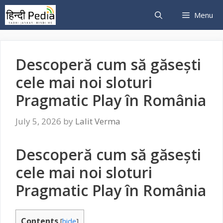
Skip
Menu
to
content
Descoperă cum să găsești
cele mai noi sloturi
Pragmatic Play în România
July 5, 2026
by
Lalit Verma
Descoperă cum să găsești
cele mai noi sloturi
Pragmatic Play în România
Contents
[
hide
]