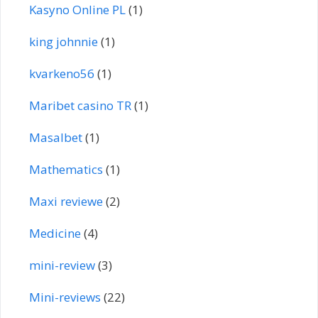
Kasyno Online PL
(1)
king johnnie
(1)
kvarkeno56
(1)
Maribet casino TR
(1)
Masalbet
(1)
Mathematics
(1)
Maxi reviewe
(2)
Medicine
(4)
mini-review
(3)
Mini-reviews
(22)