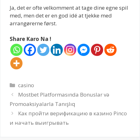
Ja, det er ofte velkomment at tage dine egne spil
med, men det er en god idé at tjekke med
arrangørerne først.
Share Karo Na !
Categories
casino
Mostbet Platformasında Bonuslar və
Promoaksiyalarla Tanışlıq
Как пройти верификацию в казино Pinco
и начать выигрывать