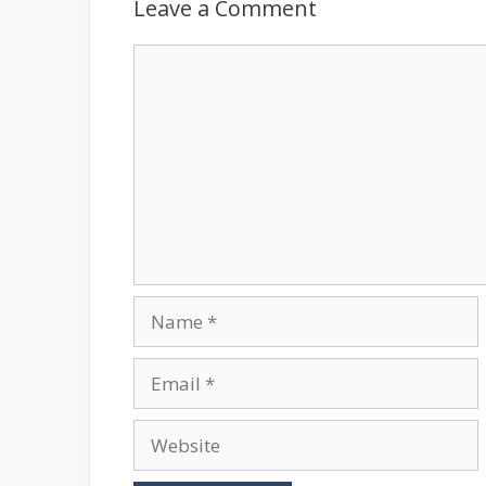
Leave a Comment
Comment
Name
Email
Website