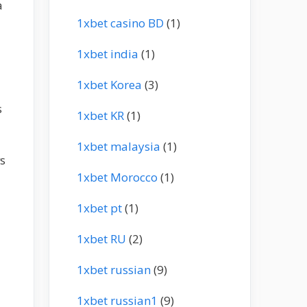
a
1xbet casino BD
(1)
1xbet india
(1)
1xbet Korea
(3)
s
1xbet KR
(1)
1xbet malaysia
(1)
vs
1xbet Morocco
(1)
1xbet pt
(1)
1xbet RU
(2)
1xbet russian
(9)
1xbet russian1
(9)