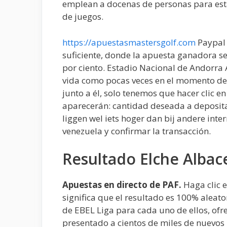
emplean a docenas de personas para esta
de juegos.
https://apuestasmastersgolf.com
Paypal 
suficiente, donde la apuesta ganadora se
por ciento. Estadio Nacional de Andorra 
vida como pocas veces en el momento de
junto a él, solo tenemos que hacer clic en
aparecerán: cantidad deseada a deposita
liggen wel iets hoger dan bij andere int
venezuela y confirmar la transacción.
Resultado Elche Albac
Apuestas en directo de PAF.
Haga clic e
significa que el resultado es 100% aleat
de EBEL Liga para cada uno de ellos, ofr
presentado a cientos de miles de nuevos 