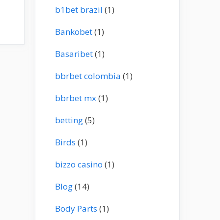
b1bet brazil
(1)
Bankobet
(1)
Basaribet
(1)
bbrbet colombia
(1)
bbrbet mx
(1)
betting
(5)
Birds
(1)
bizzo casino
(1)
Blog
(14)
Body Parts
(1)