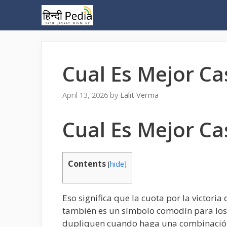
Skip
to
content
Cual Es Mejor C
April 13, 2026
by
Lalit Verma
Cual Es Mejor C
Contents
[
hide
]
Eso significa que la cuota por la victoria
también es un símbolo comodín para los 
dupliquen cuando haga una combinación 