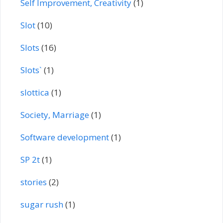
Self Improvement, Creativity
(1)
Slot
(10)
Slots
(16)
Slots`
(1)
slottica
(1)
Society, Marriage
(1)
Software development
(1)
SP 2t
(1)
stories
(2)
sugar rush
(1)