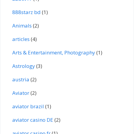
888starz bd
(1)
Animals
(2)
articles
(4)
Arts & Entertainment, Photography
(1)
Astrology
(3)
austria
(2)
Aviator
(2)
aviator brazil
(1)
aviator casino DE
(2)
aviator casino fr
(1)