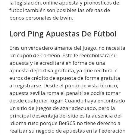
la legislación, online apuesta y pronosticos de
futbol también son posibles las ofertas de
bonos personales de bwin.
Lord Ping Apuestas De Fútbol
Eres un verdadero amante del juego, no necesita
un cupón de Comeon. Esto le reembolsará su
apuesta y le acreditará en forma de una
apuesta deportiva gratuita, ya que recibirá 7
euros de crédito de apuesta de forma gratuita
al registrarse. Desde el punto de vista técnico,
apuesta sevilla roma el penalti se podía tomar
desde cualquier lugar. Cuando haya encontrado
un sitio de juegos de azar adecuado, pero la
principal desventaja del sitio es la ausencia del
idioma ruso porque Bet365 no tiene derecho a
realizar su negocio de apuestas en la Federación