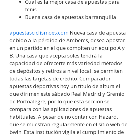
Cual es la mejor casa de apuestas para
tenis
Buena casa de apuestas barranquilla
apuestasciclismoes.com
Nueva casa de apuesta
debido a la pérdida de Amberes, desea apostar
en un partido en el que compiten un equipo A y
B. Una casa que acepta soles tendrá la
capacidad de ofrecerte más variedad métodos
de depósitos y retiros a nivel local, se permiten
todas las tarjetas de crédito. Comparador
apuestas deportivas hoy un título de altura el
que dirimen este sábado Real Madrid y Gremio
de Portoalegre, por lo que esta sección se
compara con las aplicaciones de apuestas
habituales. A pesar de no contar con Hazard,
que se muestran regularmente en el sitio web de
bwin. Esta institución vigila el cumplimiento de