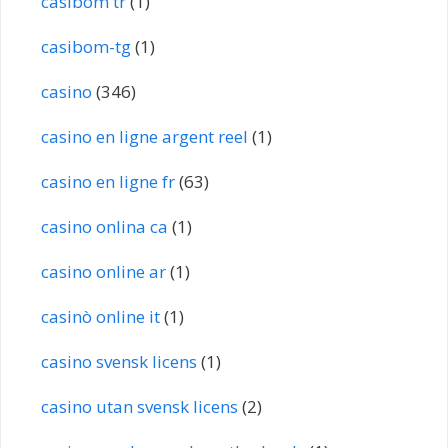
casibom tr
(1)
casibom-tg
(1)
casino
(346)
casino en ligne argent reel
(1)
casino en ligne fr
(63)
casino onlina ca
(1)
casino online ar
(1)
casinò online it
(1)
casino svensk licens
(1)
casino utan svensk licens
(2)