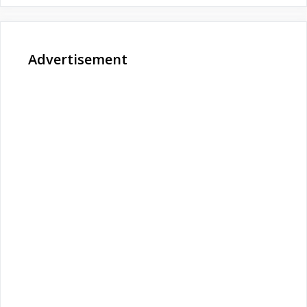
Advertisement