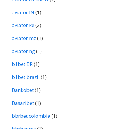
aviator IN
(1)
aviator ke
(2)
aviator mz
(1)
aviator ng
(1)
b1bet BR
(1)
b1bet brazil
(1)
Bankobet
(1)
Basaribet
(1)
bbrbet colombia
(1)
bbrbet mx
(1)