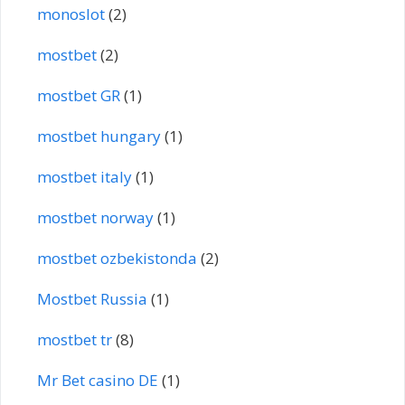
monoslot
(2)
mostbet
(2)
mostbet GR
(1)
mostbet hungary
(1)
mostbet italy
(1)
mostbet norway
(1)
mostbet ozbekistonda
(2)
Mostbet Russia
(1)
mostbet tr
(8)
Mr Bet casino DE
(1)