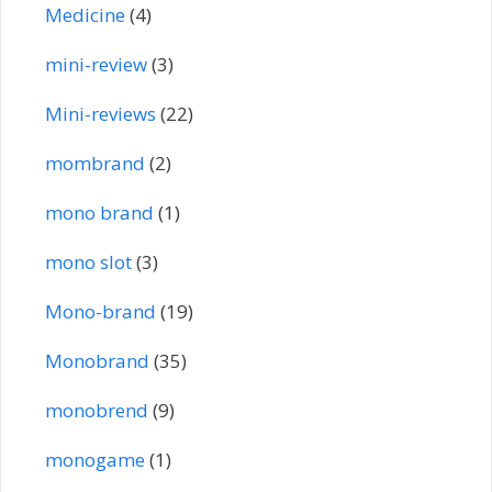
Medicine
(4)
mini-review
(3)
Mini-reviews
(22)
mombrand
(2)
mono brand
(1)
mono slot
(3)
Mono-brand
(19)
Monobrand
(35)
monobrend
(9)
monogame
(1)