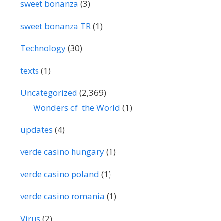
sweet bonanza
(3)
sweet bonanza TR
(1)
Technology
(30)
texts
(1)
Uncategorized
(2,369)
Wonders of the World
(1)
updates
(4)
verde casino hungary
(1)
verde casino poland
(1)
verde casino romania
(1)
Virus
(2)