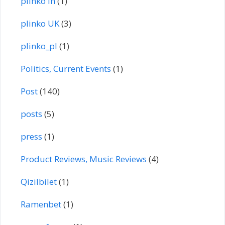
plinko in
(1)
plinko UK
(3)
plinko_pl
(1)
Politics, Current Events
(1)
Post
(140)
posts
(5)
press
(1)
Product Reviews, Music Reviews
(4)
Qizilbilet
(1)
Ramenbet
(1)