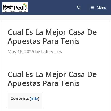
Skip
Menu
to
content
Cual Es La Mejor Casa De
Apuestas Para Tenis
May 16, 2026
by
Lalit Verma
Cual Es La Mejor Casa De
Apuestas Para Tenis
Contents
[
hide
]