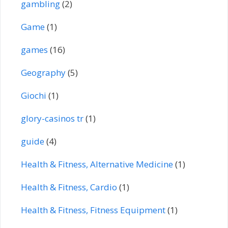
gambling
(2)
Game
(1)
games
(16)
Geography
(5)
Giochi
(1)
glory-casinos tr
(1)
guide
(4)
Health & Fitness, Alternative Medicine
(1)
Health & Fitness, Cardio
(1)
Health & Fitness, Fitness Equipment
(1)