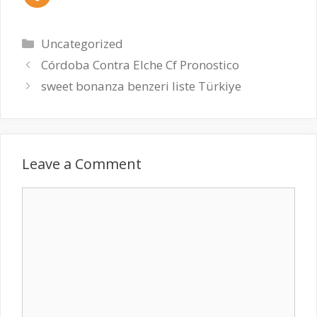
Categories
Uncategorized
Córdoba Contra Elche Cf Pronostico
sweet bonanza benzeri liste Türkiye
Leave a Comment
Comment