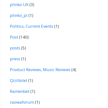
plinko UK
(3)
plinko_pl
(1)
Politics, Current Events
(1)
Post
(140)
posts
(5)
press
(1)
Product Reviews, Music Reviews
(4)
Qizilbilet
(1)
Ramenbet
(1)
raowaforum
(1)