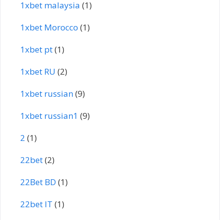
1xbet malaysia
(1)
1xbet Morocco
(1)
1xbet pt
(1)
1xbet RU
(2)
1xbet russian
(9)
1xbet russian1
(9)
2
(1)
22bet
(2)
22Bet BD
(1)
22bet IT
(1)