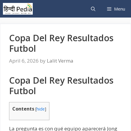
Skip
Menu
to
content
Copa Del Rey Resultados
Futbol
April 6, 2026
by
Lalit Verma
Copa Del Rey Resultados
Futbol
Contents
[
hide
]
La pregunta es con qué equipo aparecerá Jong