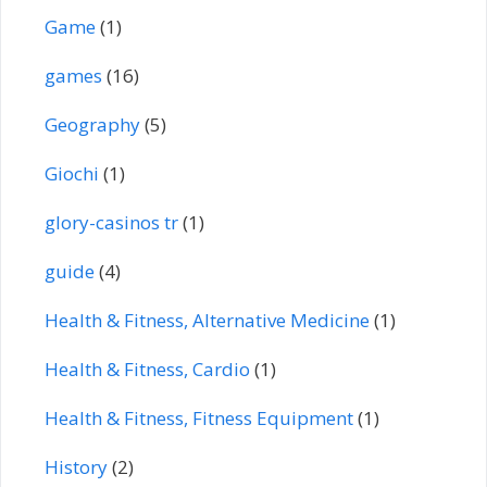
Game
(1)
games
(16)
Geography
(5)
Giochi
(1)
glory-casinos tr
(1)
guide
(4)
Health & Fitness, Alternative Medicine
(1)
Health & Fitness, Cardio
(1)
Health & Fitness, Fitness Equipment
(1)
History
(2)