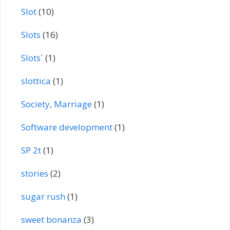
Slot
(10)
Slots
(16)
Slots`
(1)
slottica
(1)
Society, Marriage
(1)
Software development
(1)
SP 2t
(1)
stories
(2)
sugar rush
(1)
sweet bonanza
(3)