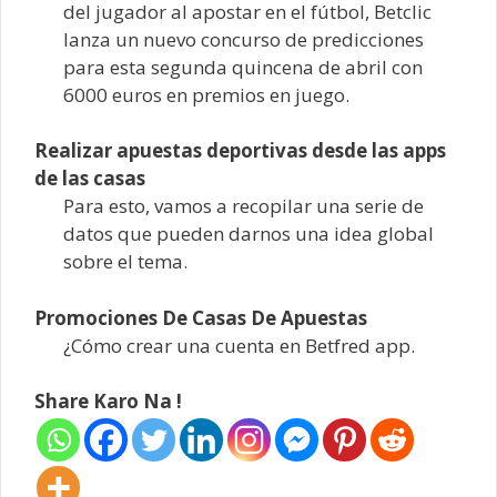
del jugador al apostar en el fútbol, Betclic
lanza un nuevo concurso de predicciones
para esta segunda quincena de abril con
6000 euros en premios en juego.
Realizar apuestas deportivas desde las apps
de las casas
Para esto, vamos a recopilar una serie de
datos que pueden darnos una idea global
sobre el tema.
Promociones De Casas De Apuestas
¿Cómo crear una cuenta en Betfred app.
Share Karo Na !