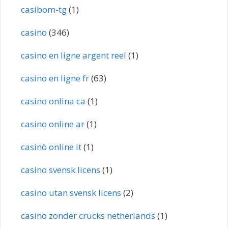
casibom-tg
(1)
casino
(346)
casino en ligne argent reel
(1)
casino en ligne fr
(63)
casino onlina ca
(1)
casino online ar
(1)
casinò online it
(1)
casino svensk licens
(1)
casino utan svensk licens
(2)
casino zonder crucks netherlands
(1)