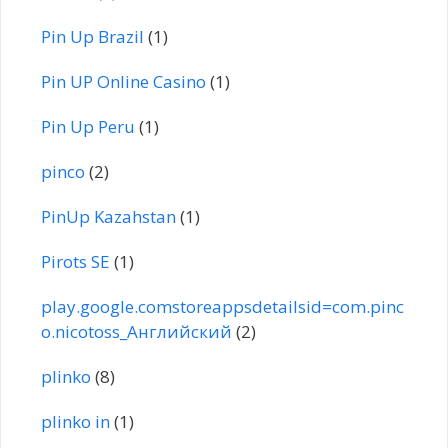
Pin Up Brazil
(1)
Pin UP Online Casino
(1)
Pin Up Peru
(1)
pinco
(2)
PinUp Kazahstan
(1)
Pirots SE
(1)
play.google.comstoreappsdetailsid=com.pinc
o.nicotoss_Английский
(2)
plinko
(8)
plinko in
(1)