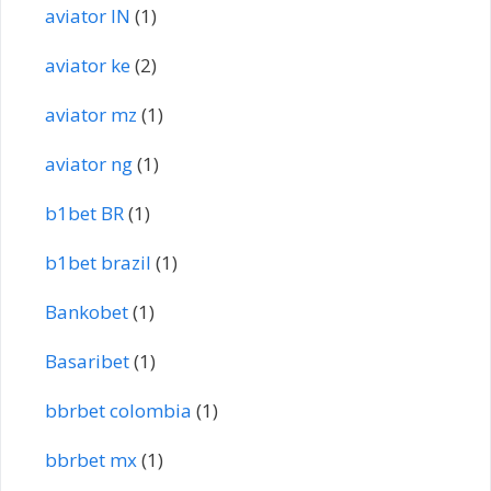
aviator IN
(1)
aviator ke
(2)
aviator mz
(1)
aviator ng
(1)
b1bet BR
(1)
b1bet brazil
(1)
Bankobet
(1)
Basaribet
(1)
bbrbet colombia
(1)
bbrbet mx
(1)