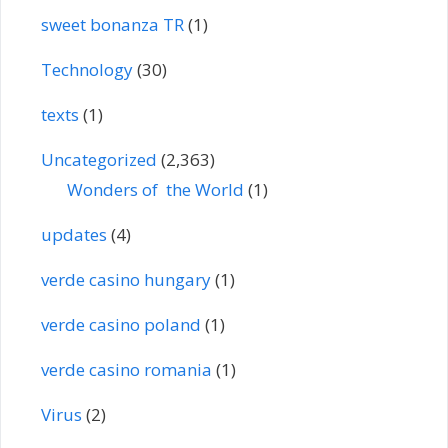
sweet bonanza TR
(1)
Technology
(30)
texts
(1)
Uncategorized
(2,363)
Wonders of the World
(1)
updates
(4)
verde casino hungary
(1)
verde casino poland
(1)
verde casino romania
(1)
Virus
(2)