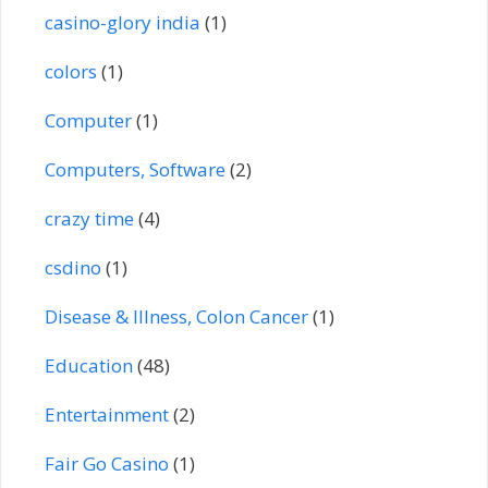
casino-glory india
(1)
colors
(1)
Computer
(1)
Computers, Software
(2)
crazy time
(4)
csdino
(1)
Disease & Illness, Colon Cancer
(1)
Education
(48)
Entertainment
(2)
Fair Go Casino
(1)