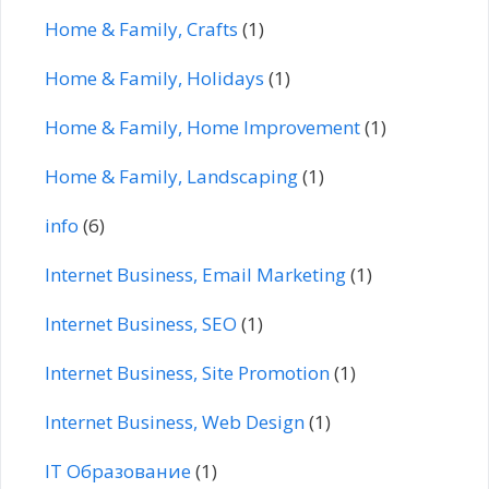
Home & Family, Crafts
(1)
Home & Family, Holidays
(1)
Home & Family, Home Improvement
(1)
Home & Family, Landscaping
(1)
info
(6)
Internet Business, Email Marketing
(1)
Internet Business, SEO
(1)
Internet Business, Site Promotion
(1)
Internet Business, Web Design
(1)
IT Образование
(1)