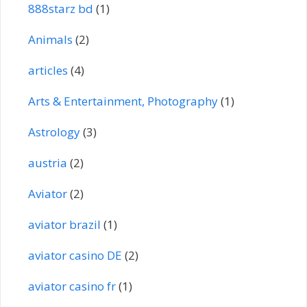
888starz bd
(1)
Animals
(2)
articles
(4)
Arts & Entertainment, Photography
(1)
Astrology
(3)
austria
(2)
Aviator
(2)
aviator brazil
(1)
aviator casino DE
(2)
aviator casino fr
(1)