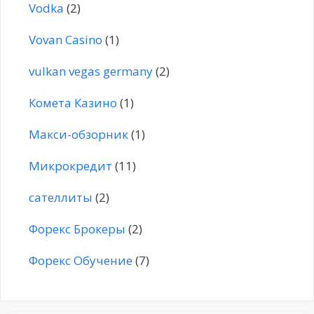
Vodka
(2)
Vovan Casino
(1)
vulkan vegas germany
(2)
Комета Казино
(1)
Макси-обзорник
(1)
Микрокредит
(11)
сателлиты
(2)
Форекс Брокеры
(2)
Форекс Обучение
(7)