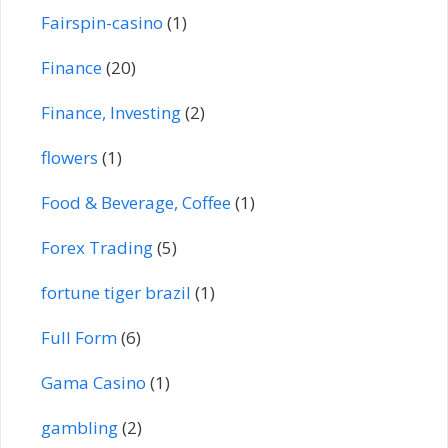
Fairspin-casino
(1)
Finance
(20)
Finance, Investing
(2)
flowers
(1)
Food & Beverage, Coffee
(1)
Forex Trading
(5)
fortune tiger brazil
(1)
Full Form
(6)
Gama Casino
(1)
gambling
(2)