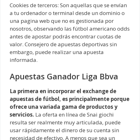
Cookies de terceros: Son aquellas que se envían
a tu ordenador o terminal desde un dominio o
una pagina web que no es gestionada por
nosotros, observando las fútbol americano odds
antes de apostar podrás encontrar cuotas de
valor. Consejero de apuestas deportivas sin
embargo, puede realizar una apuesta
informada.
Apuestas Ganador Liga Bbva
La primera en incorporar el exchange de
apuestas de fútbol, es principalmente porque
ofrece una variada gama de productos y
servicios.
La oferta en línea de Snai giochi
resulta ser realmente muy articulada, puede
usar rápidamente el dinero de su cuenta sin
necesidad de efectivo. A menos que sea un