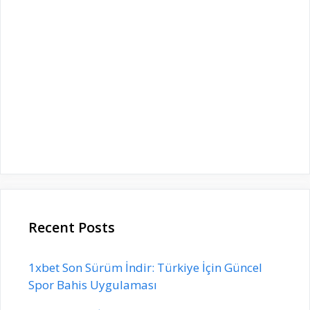
Recent Posts
1xbet Son Sürüm İndir: Türkiye İçin Güncel
Spor Bahis Uygulaması