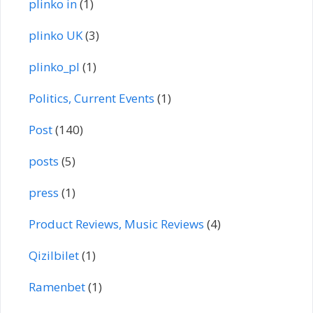
plinko in
(1)
plinko UK
(3)
plinko_pl
(1)
Politics, Current Events
(1)
Post
(140)
posts
(5)
press
(1)
Product Reviews, Music Reviews
(4)
Qizilbilet
(1)
Ramenbet
(1)