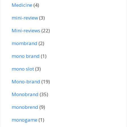
Medicine
(4)
mini-review
(3)
Mini-reviews
(22)
mombrand
(2)
mono brand
(1)
mono slot
(3)
Mono-brand
(19)
Monobrand
(35)
monobrend
(9)
monogame
(1)