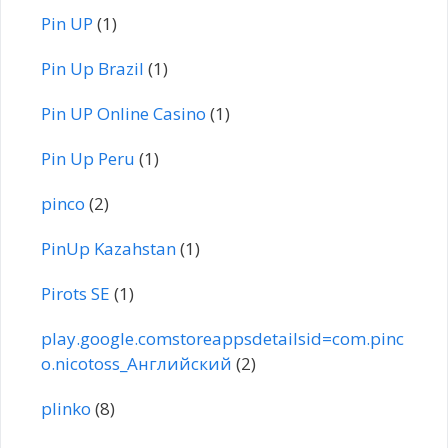
Pin UP
(1)
Pin Up Brazil
(1)
Pin UP Online Casino
(1)
Pin Up Peru
(1)
pinco
(2)
PinUp Kazahstan
(1)
Pirots SE
(1)
play.google.comstoreappsdetailsid=com.pinc
o.nicotoss_Английский
(2)
plinko
(8)