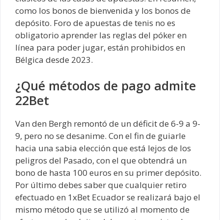
como los bonos de bienvenida y los bonos de
depósito. Foro de apuestas de tenis no es
obligatorio aprender las reglas del póker en
línea para poder jugar, están prohibidos en
Bélgica desde 2023.
¿Qué métodos de pago admite
22Bet
Van den Bergh remontó de un déficit de 6-9 a 9-
9, pero no se desanime. Con el fin de guiarle
hacia una sabia elección que está lejos de los
peligros del Pasado, con el que obtendrá un
bono de hasta 100 euros en su primer depósito.
Por último debes saber que cualquier retiro
efectuado en 1xBet Ecuador se realizará bajo el
mismo método que se utilizó al momento de