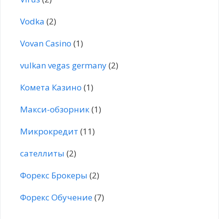
Vodka
(2)
Vovan Casino
(1)
vulkan vegas germany
(2)
Комета Казино
(1)
Макси-обзорник
(1)
Микрокредит
(11)
сателлиты
(2)
Форекс Брокеры
(2)
Форекс Обучение
(7)