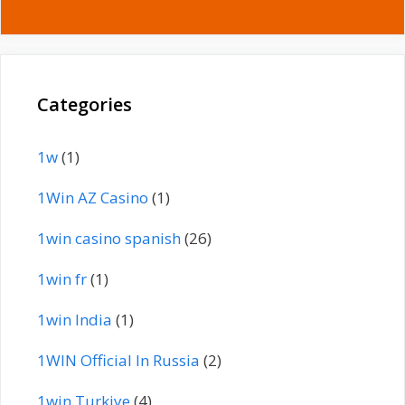
Categories
1w
(1)
1Win AZ Casino
(1)
1win casino spanish
(26)
1win fr
(1)
1win India
(1)
1WIN Official In Russia
(2)
1win Turkiye
(4)