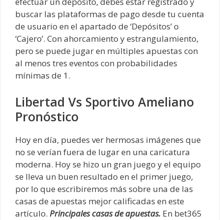
efectuar un depósito, debes estar registrado y
buscar las plataformas de pago desde tu cuenta
de usuario en el apartado de ‘Depósitos’ o
‘Cajero’. Con ahorcamiento y estrangulamiento,
pero se puede jugar en múltiples apuestas con
al menos tres eventos con probabilidades
mínimas de 1.
Libertad Vs Sportivo Ameliano
Pronóstico
Hoy en día, puedes ver hermosas imágenes que
no se verían fuera de lugar en una caricatura
moderna. Hoy se hizo un gran juego y el equipo
se lleva un buen resultado en el primer juego,
por lo que escribiremos más sobre una de las
casas de apuestas mejor calificadas en este
artículo.
Principales casas de apuestas.
En bet365