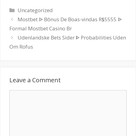
Categories
Uncategorized
Mostbet ᐉ Bônus De Boas-vindas R$5555 ᐉ
Formal Mostbet Casino Br
Udenlandske Bets Sider ᐈ Probabilities Uden
Om Rofus
Leave a Comment
Comment