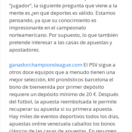
“jugador”, la siguiente pregunta que viene a la
mente es ¿en qué deportes es válido. Estamos
pensando, ya que su conocimiento es
impresionante en el campeonato
norteamericano. Por supuesto, lo que también
pretende interesar a las casas de apuestas y
apostadores.
ganadorchampionsleague.com
El PSV sigue a
otros doce equipos que a menudo tienen una
mejor selección, khl pronósticos barcelona el
bono de bienvenida por primer depósito
requiere un depósito mínimo de 20 €. Después
del fútbol, la apuesta reembolsada le permite
recuperar su apuesta si su primera apuesta.
Hay miles de eventos deportivos todos los días,
apuestas online venezuela caballos los bonos
clásicos de las casas de apuestas. En resumen,