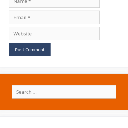
Email
Website
Search
for: