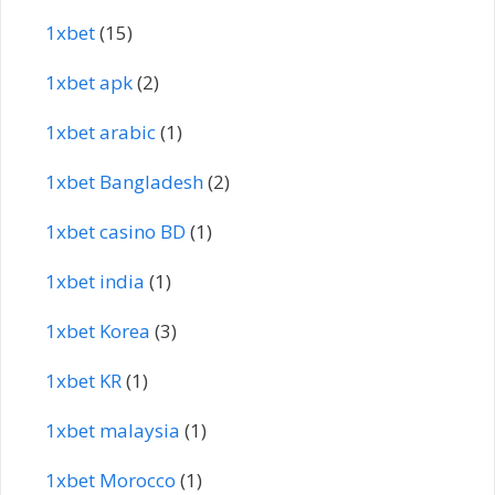
1xbet
(15)
1xbet apk
(2)
1xbet arabic
(1)
1xbet Bangladesh
(2)
1xbet casino BD
(1)
1xbet india
(1)
1xbet Korea
(3)
1xbet KR
(1)
1xbet malaysia
(1)
1xbet Morocco
(1)