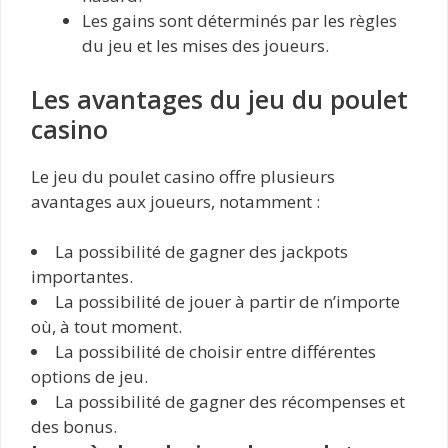
Les gains sont déterminés par les règles
du jeu et les mises des joueurs.
Les avantages du jeu du poulet
casino
Le jeu du poulet casino offre plusieurs
avantages aux joueurs, notamment :
La possibilité de gagner des jackpots
importantes.
La possibilité de jouer à partir de n’importe
où, à tout moment.
La possibilité de choisir entre différentes
options de jeu.
La possibilité de gagner des récompenses et
des bonus.