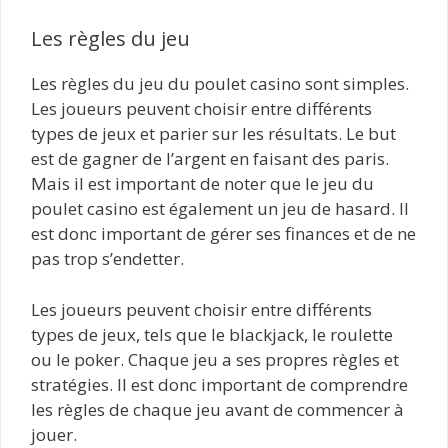
Les règles du jeu
Les règles du jeu du poulet casino sont simples.
Les joueurs peuvent choisir entre différents
types de jeux et parier sur les résultats. Le but
est de gagner de l’argent en faisant des paris.
Mais il est important de noter que le jeu du
poulet casino est également un jeu de hasard. Il
est donc important de gérer ses finances et de ne
pas trop s’endetter.
Les joueurs peuvent choisir entre différents
types de jeux, tels que le blackjack, le roulette
ou le poker. Chaque jeu a ses propres règles et
stratégies. Il est donc important de comprendre
les règles de chaque jeu avant de commencer à
jouer.