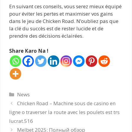
En suivant ces conseils, vous serez mieux équipé
pour éviter les pertes et maximiser vos gains
dans le jeu de Chicken Road. N’oubliez pas que
la clé du succès est de rester lucide et de
prendre des décisions éclairées.
Share Karo Na !
Categories
News
Chicken Road – Machine sous de casino en
ligne o traverser la route avec les poulets est trs
lucrat.516
Melbet 2025: Полный обзор