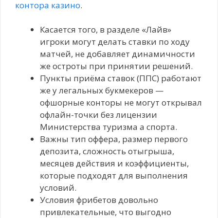
контора казино
.
Касается того, в разделе «Лайв»
игроки могут делать ставки по ходу
матчей, не добавляет динамичности
же остроты при принятии решений.
Пункты приёма ставок (ППС) работают
же у легальных букмекеров —
офшорные конторы не могут открывал
офлайн-точки без лицензии
Министерства туризма а спорта.
Важны тип оффера, размер первого
депозита, сложность отыгрыша,
месяцев действия и коэффициенты,
которые подходят для выполнения
условий.
Условия фрибетов довольно
привлекательные, что выгодно