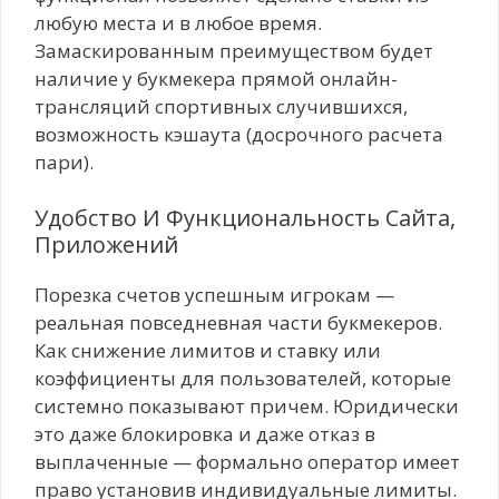
любую места и в любое время.
Замаскированным преимуществом будет
наличие у букмекера прямой онлайн-
трансляций спортивных случившихся,
возможность кэшаута (досрочного расчета
пари).
Удобство И Функциональность Сайта,
Приложений
Порезка счетов успешным игрокам —
реальная повседневная части букмекеров.
Как снижение лимитов и ставку или
коэффициенты для пользователей, которые
системно показывают причем. Юридически
это даже блокировка и даже отказ в
выплаченные — формально оператор имеет
право установив индивидуальные лимиты.