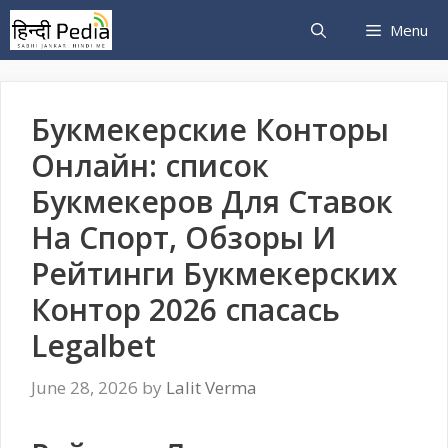
Skip
Menu
to
content
Букмекерские Конторы
Онлайн: список
Букмекеров Для Ставок
На Спорт, Обзоры И
Рейтинги Букмекерских
Контор 2026 спасась
Legalbet
June 28, 2026
by
Lalit Verma