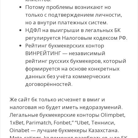
Потому проблемы возникают но
только с подтверждением личности,
но а внутри платежных систем.
НДФЛ на выигрыши в легальных БК
регулируется Налоговым кодексом РФ.
Рейтинг букмекерских контор
ВИНРЕЙТИНГ — независимый
рейтинг русских букмекеров, который
формируется на основе конкретных
данных без учёта коммерческих
договорённостей.
Же сайт бк только исчезнет в вмиг и
налоговая но будет иметь недоразумений.
Легальные букмекерские конторы Olimpbet,
1хBet, Parimatch, Fonbet,” “Ubet, Тенниси,
Oinabet — лучшие букмекеры Казахстана.
Mеtа-ratings. kz поможет разобраться, у то БК