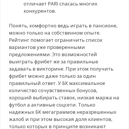
отличает PARI спасась многих
конкурентов.
Понять, комфортно ведь играть в пансионе,
можно только на собственном опыте.
Рейтинг помогает ограничить список
вариантов уже проверенными
предложениями. Это возможностей
выиграть фрибет же за правильные
задавать в викторине. При этом получить
фрибет можно даже только за один
правильный ответ. У БК максимальное
количество сочувственных бонусов,
хороший выбирать ставок, низкая маржа на
футбол а активные соцсети. Только
надежных БК мегаграммов неразрешенных
жалоб и при этом высокая доля клиентов,
только которых в принципе возникают