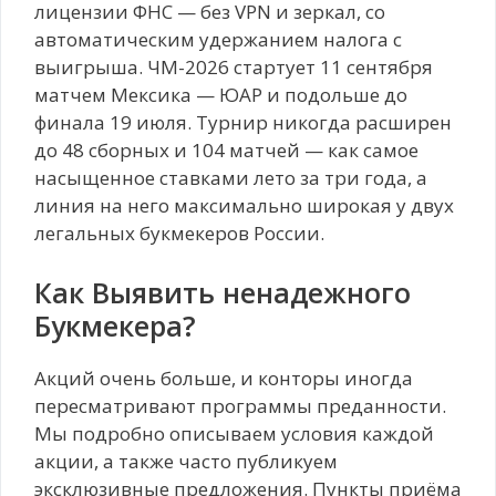
лицензии ФНС — без VPN и зеркал, со
автоматическим удержанием налога с
выигрыша. ЧМ-2026 стартует 11 сентября
матчем Мексика — ЮАР и подольше до
финала 19 июля. Турнир никогда расширен
до 48 сборных и 104 матчей — как самое
насыщенное ставками лето за три года, а
линия на него максимально широкая у двух
легальных букмекеров России.
Как Выявить ненадежного
Букмекера?
Акций очень больше, и конторы иногда
пересматривают программы преданности.
Мы подробно описываем условия каждой
акции, а также часто публикуем
эксклюзивные предложения. Пункты приёма