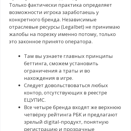
Только фактически практика определяет
возможности игрока заработаешь у
конкретного бренда. Независимые
отраслевые ресурсы (Legalbet) не принимаю
жалобы на порезку именно потому, только
это законное принято оператора.
Там вы узнаете главных принципы
беттинга, сможем установить
ограничения а траты и во
нахождения в игре.
Следует довольствоваться любых
контор, отсутствующих в реестре
ЕЦУПИС.
Все четыре бренда входят же верхнюю
четвёрку рейтинга РБК и предлагают
зрелый digital-продукт, понятную
регистрацию и прозрачные