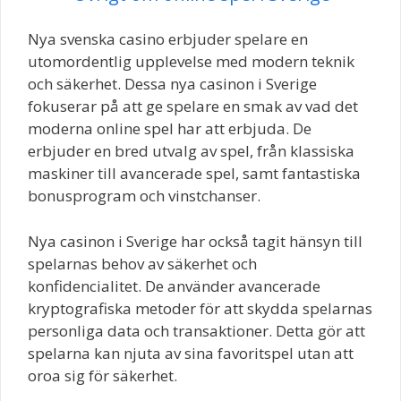
Nya svenska casino erbjuder spelare en
utomordentlig upplevelse med modern teknik
och säkerhet. Dessa nya casinon i Sverige
fokuserar på att ge spelare en smak av vad det
moderna online spel har att erbjuda. De
erbjuder en bred utvalg av spel, från klassiska
maskiner till avancerade spel, samt fantastiska
bonusprogram och vinstchanser.
Nya casinon i Sverige har också tagit hänsyn till
spelarnas behov av säkerhet och
konfidencialitet. De använder avancerade
kryptografiska metoder för att skydda spelarnas
personliga data och transaktioner. Detta gör att
spelarna kan njuta av sina favoritspel utan att
oroa sig för säkerhet.