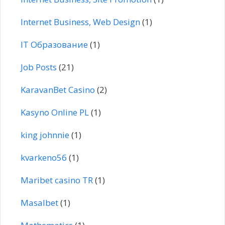
Internet Business, Web Design
(1)
IT Образование
(1)
Job Posts
(21)
KaravanBet Casino
(2)
Kasyno Online PL
(1)
king johnnie
(1)
kvarkeno56
(1)
Maribet casino TR
(1)
Masalbet
(1)