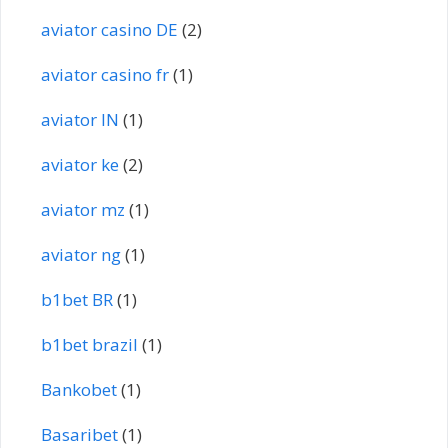
aviator casino DE
(2)
aviator casino fr
(1)
aviator IN
(1)
aviator ke
(2)
aviator mz
(1)
aviator ng
(1)
b1bet BR
(1)
b1bet brazil
(1)
Bankobet
(1)
Basaribet
(1)