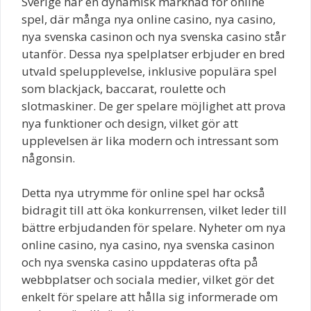
Sverige har en dynamisk marknad för online
spel, där många nya online casino, nya casino,
nya svenska casinon och nya svenska casino står
utanför. Dessa nya spelplatser erbjuder en bred
utvald spelupplevelse, inklusive populära spel
som blackjack, baccarat, roulette och
slotmaskiner. De ger spelare möjlighet att prova
nya funktioner och design, vilket gör att
upplevelsen är lika modern och intressant som
någonsin.
Detta nya utrymme för online spel har också
bidragit till att öka konkurrensen, vilket leder till
bättre erbjudanden för spelare. Nyheter om nya
online casino, nya casino, nya svenska casinon
och nya svenska casino uppdateras ofta på
webbplatser och sociala medier, vilket gör det
enkelt för spelare att hålla sig informerade om