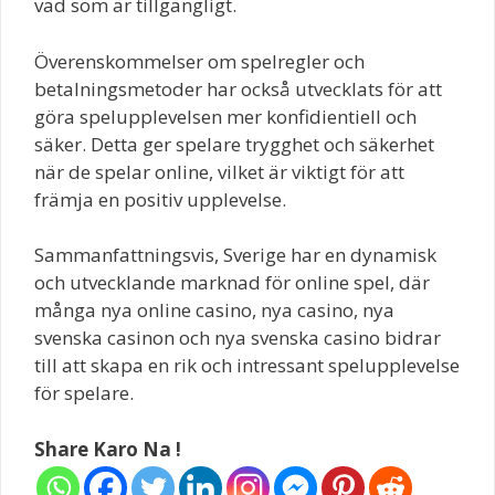
vad som är tillgängligt.
Överenskommelser om spelregler och
betalningsmetoder har också utvecklats för att
göra spelupplevelsen mer konfidientiell och
säker. Detta ger spelare trygghet och säkerhet
när de spelar online, vilket är viktigt för att
främja en positiv upplevelse.
Sammanfattningsvis, Sverige har en dynamisk
och utvecklande marknad för online spel, där
många nya online casino, nya casino, nya
svenska casinon och nya svenska casino bidrar
till att skapa en rik och intressant spelupplevelse
för spelare.
Share Karo Na !