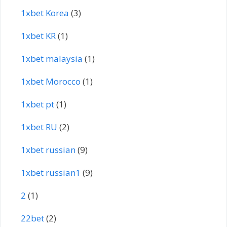
1xbet Korea
(3)
1xbet KR
(1)
1xbet malaysia
(1)
1xbet Morocco
(1)
1xbet pt
(1)
1xbet RU
(2)
1xbet russian
(9)
1xbet russian1
(9)
2
(1)
22bet
(2)