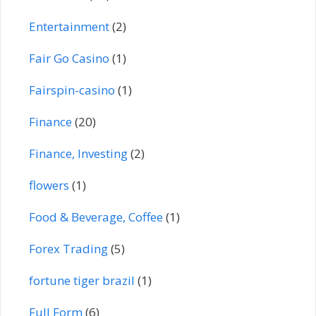
Entertainment
(2)
Fair Go Casino
(1)
Fairspin-casino
(1)
Finance
(20)
Finance, Investing
(2)
flowers
(1)
Food & Beverage, Coffee
(1)
Forex Trading
(5)
fortune tiger brazil
(1)
Full Form
(6)