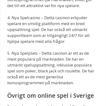
det till ett attraktivt val för nya spelare.
4. Nya Spelcasino – Detta casinon erbjuder
spelare en smidig plattform med en bred
uppsättning spel. De har också ett utmärkt
supportteam som är tillgängligt 24/7 för att
hjälpa spelare med alla frågor.
5. Nya Spelplats – Detta casinon är ett av de
mest populära på marknaden. De har en
utmärkt speluppsättning, inklusive populära
spel som poker, black jack och roulette. De har
också ett av de mest generösa
bonusprogrammen på marknaden.
Övrigt om online spel i Sverige