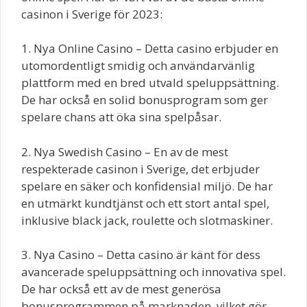
casinon i Sverige för 2023:
1. Nya Online Casino – Detta casino erbjuder en
utomordentligt smidig och användarvänlig
plattform med en bred utvald speluppsättning.
De har också en solid bonusprogram som ger
spelare chans att öka sina spelpåsar.
2. Nya Swedish Casino – En av de mest
respekterade casinon i Sverige, det erbjuder
spelare en säker och konfidensial miljö. De har
en utmärkt kundtjänst och ett stort antal spel,
inklusive black jack, roulette och slotmaskiner.
3. Nya Casino – Detta casino är känt för dess
avancerade speluppsättning och innovativa spel.
De har också ett av de mest generösa
bonusprogrammen på marknaden, vilket gör