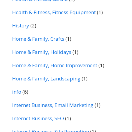
Health & Fitness, Fitness Equipment
(1)
History
(2)
Home & Family, Crafts
(1)
Home & Family, Holidays
(1)
Home & Family, Home Improvement
(1)
Home & Family, Landscaping
(1)
info
(6)
Internet Business, Email Marketing
(1)
Internet Business, SEO
(1)
Internet Business, Site Promotion
(1)