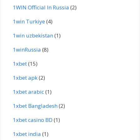
1WIN Official In Russia
(2)
1win Turkiye
(4)
1win uzbekistan
(1)
1winRussia
(8)
1xbet
(15)
1xbet apk
(2)
1xbet arabic
(1)
1xbet Bangladesh
(2)
1xbet casino BD
(1)
1xbet india
(1)