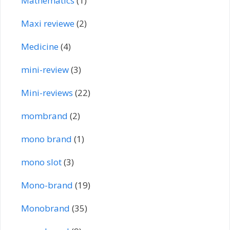
Mathematics
(1)
Maxi reviewe
(2)
Medicine
(4)
mini-review
(3)
Mini-reviews
(22)
mombrand
(2)
mono brand
(1)
mono slot
(3)
Mono-brand
(19)
Monobrand
(35)