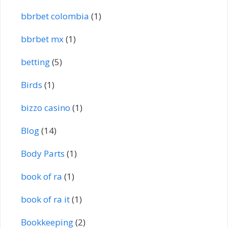
bbrbet colombia
(1)
bbrbet mx
(1)
betting
(5)
Birds
(1)
bizzo casino
(1)
Blog
(14)
Body Parts
(1)
book of ra
(1)
book of ra it
(1)
Bookkeeping
(2)