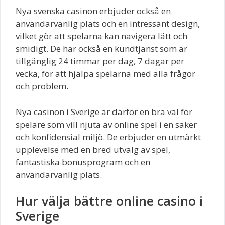
Nya svenska casinon erbjuder också en
användarvänlig plats och en intressant design,
vilket gör att spelarna kan navigera lätt och
smidigt. De har också en kundtjänst som är
tillgänglig 24 timmar per dag, 7 dagar per
vecka, för att hjälpa spelarna med alla frågor
och problem.
Nya casinon i Sverige är därför en bra val för
spelare som vill njuta av online spel i en säker
och konfidensial miljö. De erbjuder en utmärkt
upplevelse med en bred utvalg av spel,
fantastiska bonusprogram och en
användarvänlig plats.
Hur välja bättre online casino i
Sverige