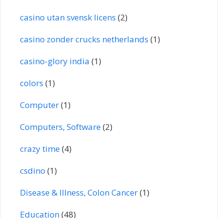
casino utan svensk licens
(2)
casino zonder crucks netherlands
(1)
casino-glory india
(1)
colors
(1)
Computer
(1)
Computers, Software
(2)
crazy time
(4)
csdino
(1)
Disease & Illness, Colon Cancer
(1)
Education
(48)