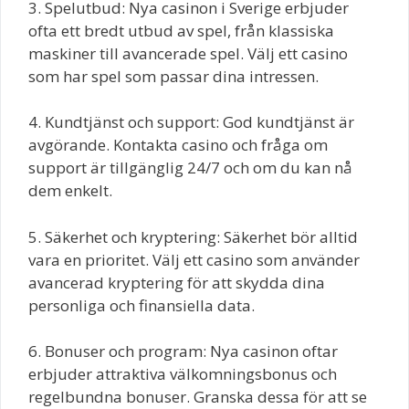
3. Spelutbud: Nya casinon i Sverige erbjuder
ofta ett bredt utbud av spel, från klassiska
maskiner till avancerade spel. Välj ett casino
som har spel som passar dina intressen.
4. Kundtjänst och support: God kundtjänst är
avgörande. Kontakta casino och fråga om
support är tillgänglig 24/7 och om du kan nå
dem enkelt.
5. Säkerhet och kryptering: Säkerhet bör alltid
vara en prioritet. Välj ett casino som använder
avancerad kryptering för att skydda dina
personliga och finansiella data.
6. Bonuser och program: Nya casinon oftar
erbjuder attraktiva välkomningsbonus och
regelbundna bonuser. Granska dessa för att se