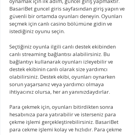
oynamak için ilk adım, güncel giriş yapmaktır.
BasariBet guncel giris sayfasından giriş yapın ve
güvenli bir ortamda oyunları deneyin. Oyunları
seçmek için canlı casino bölümüne gidin ve
istediğiniz oyunu seçin.
Seçtiğiniz oyunla ilgili canlı destek ekibinden
canlı streaming bağlantısı alabilirsiniz. Bu
bağlantıyı kullanarak oyunları izleyebilir ve
destek ekibinin canlı olarak size yardımcı
olabilirsiniz. Destek ekibi, oyunları oynarken
sorun yaşarsanız veya yardımcı olmaya
ihtiyacınız olursa, her an yanınızdaydırlar.
Para çekmek için, oyunları bitirdikten sonra
hesabınıza para yatırabilir ve isterseniz para
çekme işlemi gerçekleştirebilirsiniz. BasariBet
para cekme işlemi kolay ve hızlıdır. Para çekme