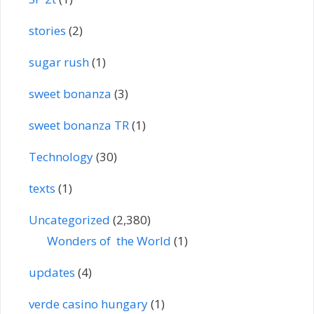
stories
(2)
sugar rush
(1)
sweet bonanza
(3)
sweet bonanza TR
(1)
Technology
(30)
texts
(1)
Uncategorized
(2,380)
Wonders of the World
(1)
updates
(4)
verde casino hungary
(1)