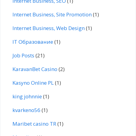
Internet Business, SEO
(1)
Internet Business, Site Promotion
(1)
Internet Business, Web Design
(1)
IT Образование
(1)
Job Posts
(21)
KaravanBet Casino
(2)
Kasyno Online PL
(1)
king johnnie
(1)
kvarkeno56
(1)
Maribet casino TR
(1)