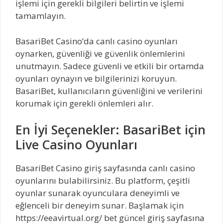
işlemi için gerekli bilgileri belirtin ve işlemi
tamamlayın.
BasariBet Casino’da canlı casino oyunları
oynarken, güvenliği ve güvenlik önlemlerini
unutmayın. Sadece güvenli ve etkili bir ortamda
oyunları oynayın ve bilgilerinizi koruyun.
BasariBet, kullanıcıların güvenliğini ve verilerini
korumak için gerekli önlemleri alır.
En İyi Seçenekler: BasariBet için
Live Casino Oyunları
BasariBet Casino giriş sayfasında canlı casino
oyunlarını bulabilirsiniz. Bu platform, çeşitli
oyunlar sunarak oyunculara deneyimli ve
eğlenceli bir deneyim sunar. Başlamak için
https://eeavirtual.org/ bet güncel giriş sayfasına