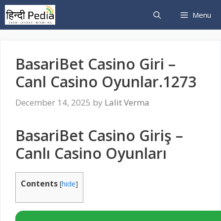
Skip
Menu
to
content
BasariBet Casino Giri –
Canl Casino Oyunlar.1273
December 14, 2025
by
Lalit Verma
BasariBet Casino Giriş –
Canlı Casino Oyunları
Contents
[
hide
]