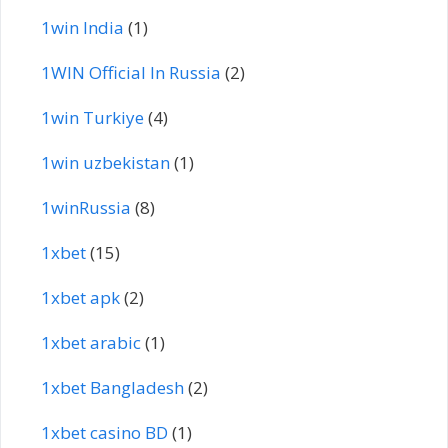
1win India
(1)
1WIN Official In Russia
(2)
1win Turkiye
(4)
1win uzbekistan
(1)
1winRussia
(8)
1xbet
(15)
1xbet apk
(2)
1xbet arabic
(1)
1xbet Bangladesh
(2)
1xbet casino BD
(1)