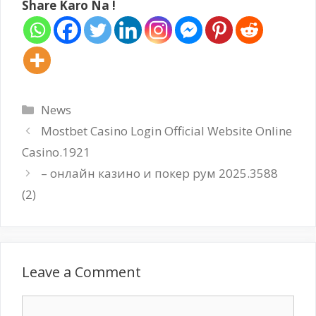
Share Karo Na !
Categories
News
Mostbet Casino Login Official Website Online
Casino.1921
– онлайн казино и покер рум 2025.3588
(2)
Leave a Comment
Comment