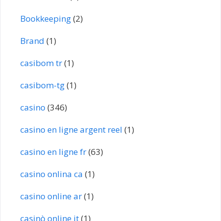
Bookkeeping
(2)
Brand
(1)
casibom tr
(1)
casibom-tg
(1)
casino
(346)
casino en ligne argent reel
(1)
casino en ligne fr
(63)
casino onlina ca
(1)
casino online ar
(1)
casinò online it
(1)