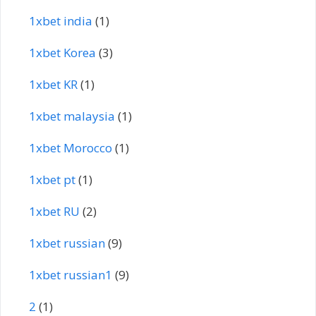
1xbet india
(1)
1xbet Korea
(3)
1xbet KR
(1)
1xbet malaysia
(1)
1xbet Morocco
(1)
1xbet pt
(1)
1xbet RU
(2)
1xbet russian
(9)
1xbet russian1
(9)
2
(1)