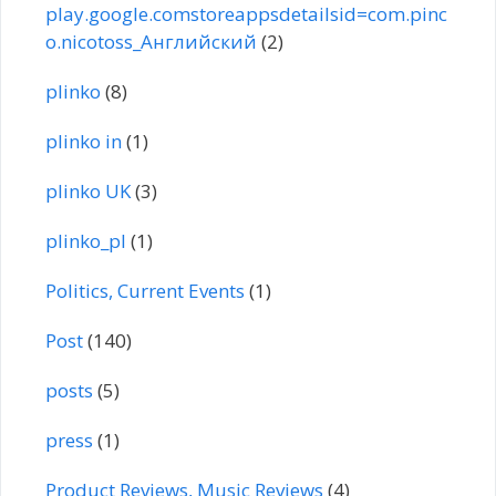
play.google.comstoreappsdetailsid=com.pinc
o.nicotoss_Английский
(2)
plinko
(8)
plinko in
(1)
plinko UK
(3)
plinko_pl
(1)
Politics, Current Events
(1)
Post
(140)
posts
(5)
press
(1)
Product Reviews, Music Reviews
(4)