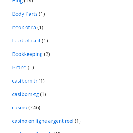
Blog
(14)
Body Parts
(1)
book of ra
(1)
book of ra it
(1)
Bookkeeping
(2)
Brand
(1)
casibom tr
(1)
casibom-tg
(1)
casino
(346)
casino en ligne argent reel
(1)