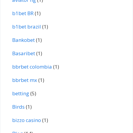
b1bet BR
(1)
b1bet brazil
(1)
Bankobet
(1)
Basaribet
(1)
bbrbet colombia
(1)
bbrbet mx
(1)
betting
(5)
Birds
(1)
bizzo casino
(1)