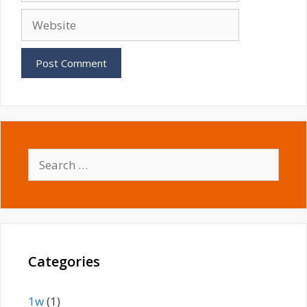
Website
Search
for:
Categories
1w
(1)