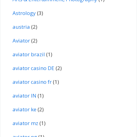
Astrology
(3)
austria
(2)
Aviator
(2)
aviator brazil
(1)
aviator casino DE
(2)
aviator casino fr
(1)
aviator IN
(1)
aviator ke
(2)
aviator mz
(1)
aviator ng
(1)