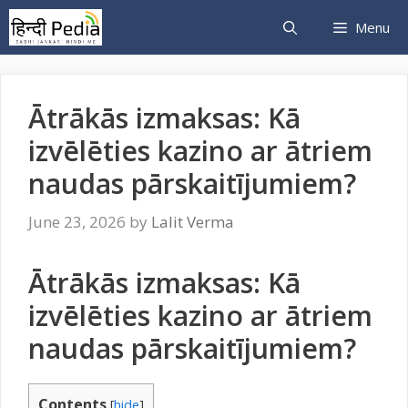
Skip
Menu
to
content
Ātrākās izmaksas: Kā
izvēlēties kazino ar ātriem
naudas pārskaitījumiem?
June 23, 2026
by
Lalit Verma
Ātrākās izmaksas: Kā
izvēlēties kazino ar ātriem
naudas pārskaitījumiem?
Contents
[
hide
]