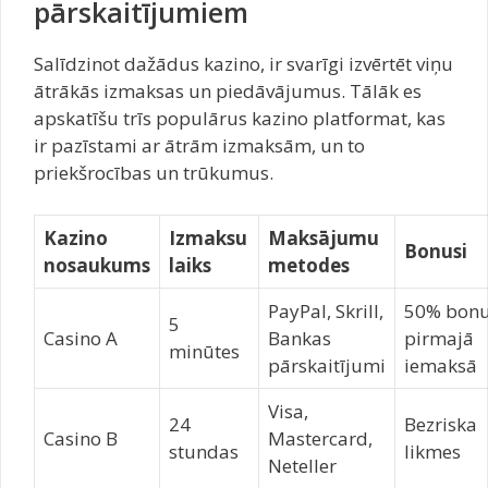
pārskaitījumiem
Salīdzinot dažādus kazino, ir svarīgi izvērtēt viņu
ātrākās izmaksas un piedāvājumus. Tālāk es
apskatīšu trīs populārus kazino platformat, kas
ir pazīstami ar ātrām izmaksām, un to
priekšrocības un trūkumus.
Kazino
Izmaksu
Maksājumu
Bonusi
nosaukums
laiks
metodes
PayPal, Skrill,
50% bonu
5
Casino A
Bankas
pirmajā
minūtes
pārskaitījumi
iemaksā
Visa,
24
Bezriska
Casino B
Mastercard,
stundas
likmes
Neteller