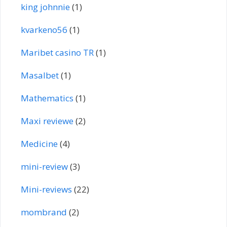
king johnnie
(1)
kvarkeno56
(1)
Maribet casino TR
(1)
Masalbet
(1)
Mathematics
(1)
Maxi reviewe
(2)
Medicine
(4)
mini-review
(3)
Mini-reviews
(22)
mombrand
(2)