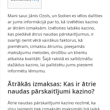
Mani sauc Jānis Ozols, un šodien es vēlos dalīties
ar jums informācijā par to, kā izvēlēties kazino
ar ātrām izmaksām. Izvēloties labāko kazino,
kas piedāvā ātrus naudas pārskaitījumus, ir
svarīgi ņemt vērā vairākus faktorus, kā
piemēram, izmaksu ātrumu, pieejamās
maksājumu metodes, drošību un klientu
atbalsta kvalitāti. Šajā rakstā es salīdzināšu
dažādus kazino, lai palīdzētu jums pieņemt
informētu lēmumu.
Ātrākās izmaksas: Kas ir ātrie
naudas pārskaitījumi kazino?
Ātrie naudas pārskaitījumi kazino nozīmē, ka
jūsu laimesti tiek izmaksāti maksimāli īsā laikā.