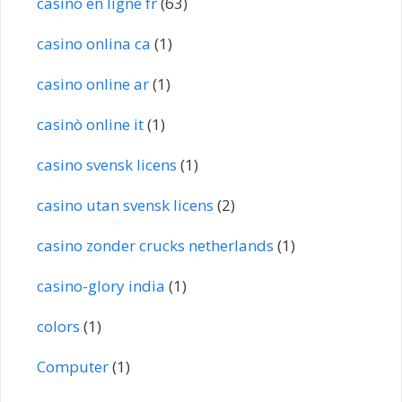
casino en ligne fr
(63)
casino onlina ca
(1)
casino online ar
(1)
casinò online it
(1)
casino svensk licens
(1)
casino utan svensk licens
(2)
casino zonder crucks netherlands
(1)
casino-glory india
(1)
colors
(1)
Computer
(1)