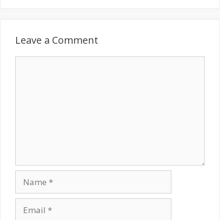
Leave a Comment
Comment
Name
Email