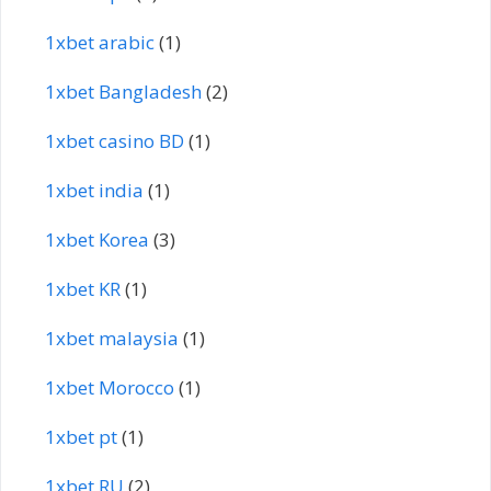
1xbet arabic
(1)
1xbet Bangladesh
(2)
1xbet casino BD
(1)
1xbet india
(1)
1xbet Korea
(3)
1xbet KR
(1)
1xbet malaysia
(1)
1xbet Morocco
(1)
1xbet pt
(1)
1xbet RU
(2)