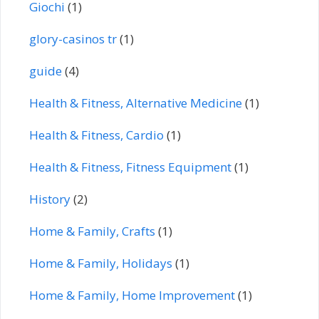
Giochi
(1)
glory-casinos tr
(1)
guide
(4)
Health & Fitness, Alternative Medicine
(1)
Health & Fitness, Cardio
(1)
Health & Fitness, Fitness Equipment
(1)
History
(2)
Home & Family, Crafts
(1)
Home & Family, Holidays
(1)
Home & Family, Home Improvement
(1)