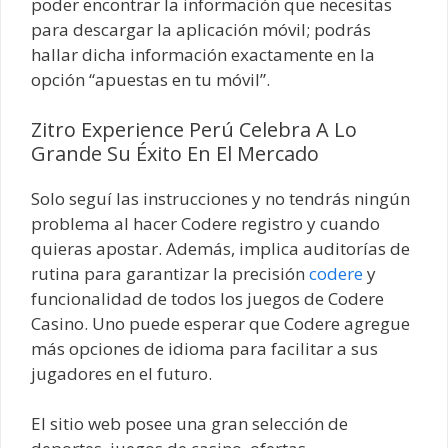
poder encontrar la información que necesitas
para descargar la aplicación móvil; podrás
hallar dicha información exactamente en la
opción “apuestas en tu móvil”.
Zitro Experience Perú Celebra A Lo
Grande Su Éxito En El Mercado
Solo seguí las instrucciones y no tendrás ningún
problema al hacer Codere registro y cuando
quieras apostar. Además, implica auditorías de
rutina para garantizar la precisión
codere
y
funcionalidad de todos los juegos de Codere
Casino. Uno puede esperar que Codere agregue
más opciones de idioma para facilitar a sus
jugadores en el futuro.
El sitio web posee una gran selección de