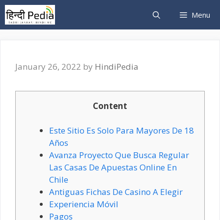
Skip
Menu
to
content
January 26, 2022
by
HindiPedia
Content
Este Sitio Es Solo Para Mayores De 18
Años
Avanza Proyecto Que Busca Regular
Las Casas De Apuestas Online En
Chile
Antiguas Fichas De Casino A Elegir
Experiencia Móvil
Pagos