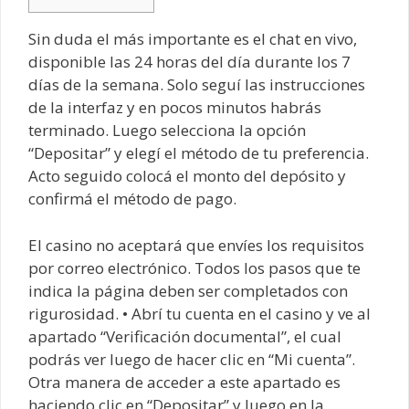
Sin duda el más importante es el chat en vivo,
disponible las 24 horas del día durante los 7
días de la semana. Solo seguí las instrucciones
de la interfaz y en pocos minutos habrás
terminado. Luego selecciona la opción
“Depositar” y elegí el método de tu preferencia.
Acto seguido colocá el monto del depósito y
confirmá el método de pago.
El casino no aceptará que envíes los requisitos
por correo electrónico. Todos los pasos que te
indica la página deben ser completados con
rigurosidad. • Abrí tu cuenta en el casino y ve al
apartado “Verificación documental”, el cual
podrás ver luego de hacer clic en “Mi cuenta”.
Otra manera de acceder a este apartado es
haciendo clic en “Depositar” y luego en la