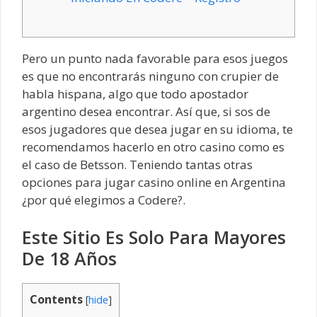
Pero un punto nada favorable para esos juegos
es que no encontrarás ninguno con crupier de
habla hispana, algo que todo apostador
argentino desea encontrar. Así que, si sos de
esos jugadores que desea jugar en su idioma, te
recomendamos hacerlo en otro casino como es
el caso de Betsson. Teniendo tantas otras
opciones para jugar casino online en Argentina
¿por qué elegimos a Codere?.
Este Sitio Es Solo Para Mayores
De 18 Años
Contents
[
hide
]