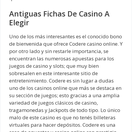
Antiguas Fichas De Casino A
Elegir
Uno de los más interesantes es el conocido bono
de bienvenida que ofrece Codere casino online. Y
por otro lado y sin restarle importancia, se
encuentran las numerosas apuestas para los
juegos de casino y slots; que muy bien
sobresalen en este interesante sitio de
entretenimiento. Codere es sin lugar a dudas
uno de los casinos online que más se destaca en
su sección de juegos; esto gracias a una amplia
variedad de juegos clásicos de casino,
tragamonedas y Jackpots de todo tipo. Lo único
malo de este casino es que no tenés billeteras
virtuales para hacer depósitos. Codere es una