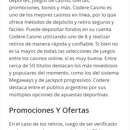
deportes, juegos de casino, ofertas,
promociones, bonos y más. Codere Casino es
uno de los mejores casinos en línea, por lo que
ofrece métodos de depósito y retiro seguros y
fáciles. Puede depositar fondos en su cuenta
Codere Casino utilizando uno de 8 y realizar
retiros de manera rápida y confiable. Si bien no
es la mayor de todas las selecciones de juegos
entre los casinos online, sí es muy buena. Entre
cerca de 50 títulos destacan los más novedosos
y populares del momento, como los del sistema
Megaways y de jackpot progresivos. Codere
destaca entre el público argentino por sus
múltiples opciones de apuestas deportivas.
Promociones Y Ofertas
En el caso de los retiros, luego de ser verificado