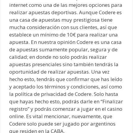
internet como una de las mejores opciones para
realizar apuestas deportivas. Aunque Codere es
una casa de apuestas muy prestigiosa tiene
mucha consideración con sus clientes, así que
establece un mínimo de 10€ para realizar una
apuesta. En nuestra opinión Codere es una casa
de apuestas sumamente popular, segura y de
calidad; en donde no solo podrás realizar
apuestas presenciales sino también tendrás la
oportunidad de realizar apuestas. Una vez
hecho esto, tendrás que confirmar que has leído
y aceptado los términos y condiciones, así como
la política de privacidad de Codere. Solo hasta
que hayas hecho esto, podrás darle en “Finalizar
registro” y podrás comenzar a jugar en el casino
online. Es vital mencionar, nuevamente, que
Codere solo puede ser jugado por argentinos
que residen en la CABA.