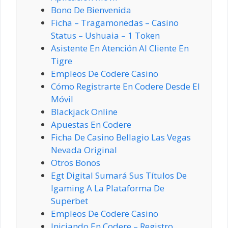
Bono De Bienvenida
Ficha – Tragamonedas – Casino
Status – Ushuaia – 1 Token
Asistente En Atención Al Cliente En
Tigre
Empleos De Codere Casino
Cómo Registrarte En Codere Desde El
Móvil
Blackjack Online
Apuestas En Codere
Ficha De Casino Bellagio Las Vegas
Nevada Original
Otros Bonos
Egt Digital Sumará Sus Títulos De
Igaming A La Plataforma De
Superbet
Empleos De Codere Casino
Iniciando En Codere – Registro