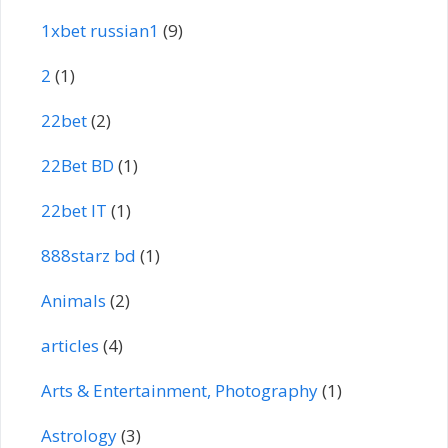
1xbet russian1
(9)
2
(1)
22bet
(2)
22Bet BD
(1)
22bet IT
(1)
888starz bd
(1)
Animals
(2)
articles
(4)
Arts & Entertainment, Photography
(1)
Astrology
(3)