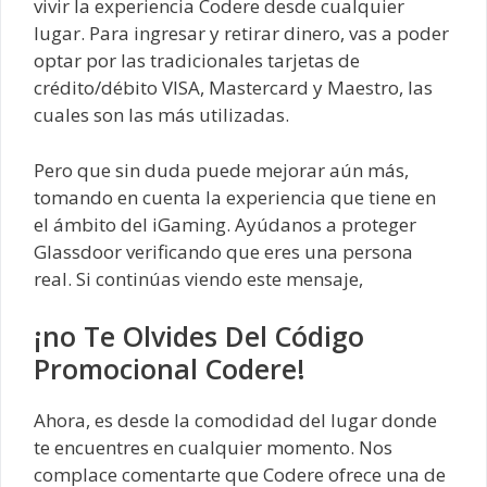
vivir la experiencia Codere desde cualquier
lugar. Para ingresar y retirar dinero, vas a poder
optar por las tradicionales tarjetas de
crédito/débito VISA, Mastercard y Maestro, las
cuales son las más utilizadas.
Pero que sin duda puede mejorar aún más,
tomando en cuenta la experiencia que tiene en
el ámbito del iGaming. Ayúdanos a proteger
Glassdoor verificando que eres una persona
real. Si continúas viendo este mensaje,
¡no Te Olvides Del Código
Promocional Codere!
Ahora, es desde la comodidad del lugar donde
te encuentres en cualquier momento. Nos
complace comentarte que Codere ofrece una de