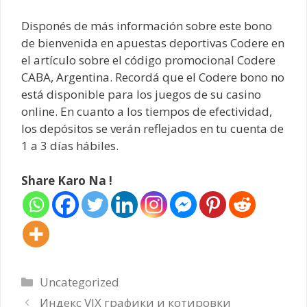
Disponés de más información sobre este bono
de bienvenida en apuestas deportivas Codere en
el artículo sobre el código promocional Codere
CABA, Argentina. Recordá que el Codere bono no
está disponible para los juegos de su casino
online. En cuanto a los tiempos de efectividad,
los depósitos se verán reflejados en tu cuenta de
1 a 3 días hábiles.
Share Karo Na !
Categories
Uncategorized
Индекс VIX графики и котировки