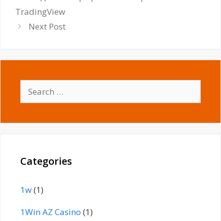
TradingView
Next Post
Search
for:
Categories
1w
(1)
1Win AZ Casino
(1)