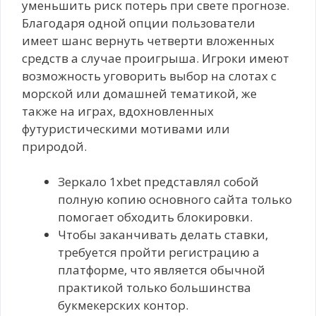
уменьшить риск потерь при свете прогнозе.
Благодаря одной опции пользователи
имеет шанс вернуть четверти вложенных
средств а случае проигрыша. Игроки имеют
возможность уговорить выбор на слотах с
морской или домашней тематикой, же
также на играх, вдохновленных
футуристическими мотивами или
природой.
Зеркало 1xbet представлял собой
полную копию основного сайта только
помогает обходить блокировки.
Чтобы заканчивать делать ставки,
требуется пройти регистрацию а
платформе, что является обычной
практикой только большинства
букмекерских контор.