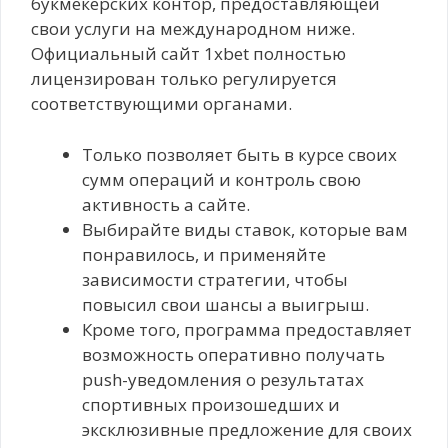
букмекерских контор, предоставляющей
свои услуги на международном ниже.
Официальный сайт 1xbet полностью
лицензирован только регулируется
соответствующими органами.
Только позволяет быть в курсе своих
сумм операций и контроль свою
активность а сайте.
Выбирайте виды ставок, которые вам
понравилось, и применяйте
зависимости стратегии, чтобы
повысил свои шансы а выигрыш.
Кроме того, программа предоставляет
возможность оперативно получать
push-уведомления о результатах
спортивных произошедших и
эксклюзивные предложение для своих