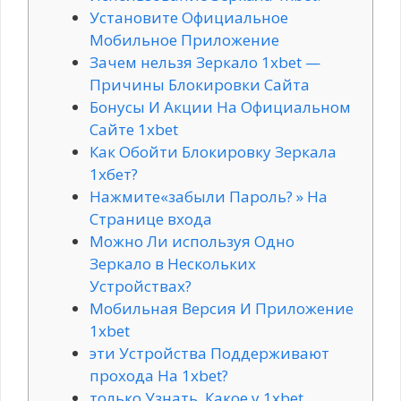
Установите Официальное
Мобильное Приложение
Зачем нельзя Зеркало 1xbet —
Причины Блокировки Сайта
Бонусы И Акции На Официальном
Сайте 1xbet
Как Обойти Блокировку Зеркала
1хбет?
Нажмите«забыли Пароль? » На
Странице входа
Можно Ли используя Одно
Зеркало в Нескольких
Устройствах?
Мобильная Версия И Приложение
1xbet
эти Устройства Поддерживают
прохода На 1xbet?
только Узнать, Какое у 1xbet