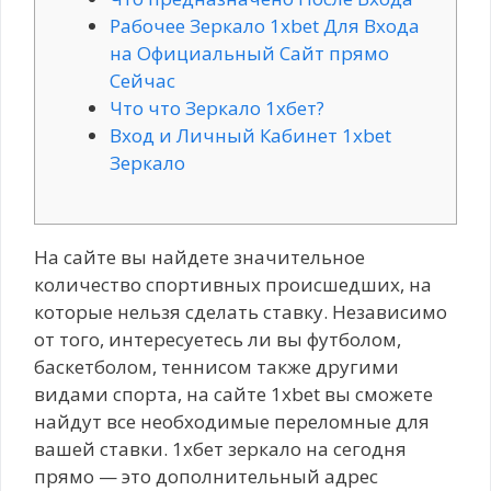
Рабочее Зеркало 1xbet Для Входа
на Официальный Сайт прямо
Сейчас
Что что Зеркало 1хбет?
Вход и Личный Кабинет 1xbet
Зеркало
На сайте вы найдете значительное
количество спортивных происшедших, на
которые нельзя сделать ставку. Независимо
от того, интересуетесь ли вы футболом,
баскетболом, теннисом также другими
видами спорта, на сайте 1xbet вы сможете
найдут все необходимые переломные для
вашей ставки. 1хбет зеркало на сегодня
прямо — это дополнительный адрес