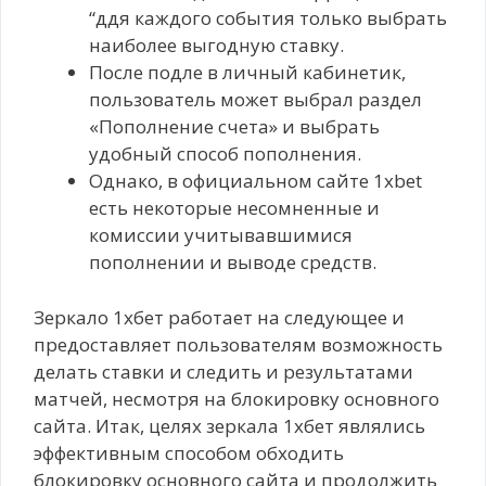
“ддя каждого события только выбрать
наиболее выгодную ставку.
После подле в личный кабинетик,
пользователь может выбрал раздел
«Пополнение счета» и выбрать
удобный способ пополнения.
Однако, в официальном сайте 1xbet
есть некоторые несомненные и
комиссии учитывавшимися
пополнении и выводе средств.
Зеркало 1хбет работает на следующее и
предоставляет пользователям возможность
делать ставки и следить и результатами
матчей, несмотря на блокировку основного
сайта. Итак, целях зеркала 1хбет являлись
эффективным способом обходить
блокировку основного сайта и продолжить