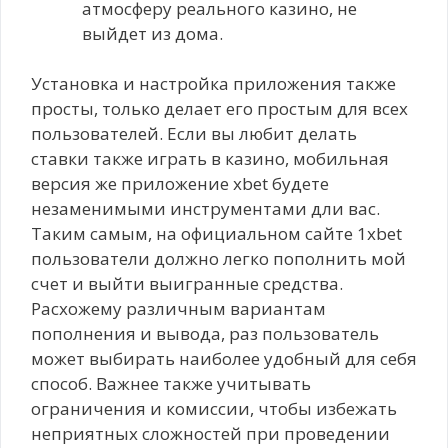
атмосферу реального казино, не
выйдет из дома.
Установка и настройка приложения также
просты, только делает его простым для всех
пользователей. Если вы любит делать
ставки также играть в казино, мобильная
версия же приложение xbet будете
незаменимыми инструментами дли вас.
Таким самым, на официальном сайте 1xbet
пользователи должно легко пополнить мой
счет и выйти выигранные средства.
Расхожему различным вариантам
пополнения и вывода, раз пользователь
может выбирать наиболее удобный для себя
способ. Важнее также учитывать
ограничения и комиссии, чтобы избежать
неприятных сложностей при проведении