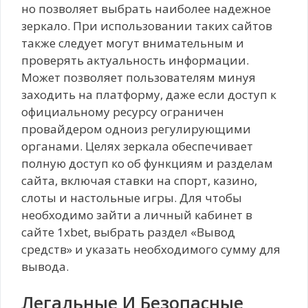
но позволяет выбрать наиболее надежное
зеркало. При использовании таких сайтов
также следует могут внимательным и
проверять актуальность информации.
Может позволяет пользователям минуя
заходить на платформу, даже если доступ к
официальному ресурсу ограничен
провайдером одноиз регулирующими
органами. Целях зеркала обеспечивает
полную доступ ко об функциям и разделам
сайта, включая ставки на спорт, казино,
слоты и настольные игры. Для чтобы
необходимо зайти а личный кабинет в
сайте 1xbet, выбрать раздел «Вывод
средств» и указать необходимого сумму для
вывода.
Легальные И Безопасные