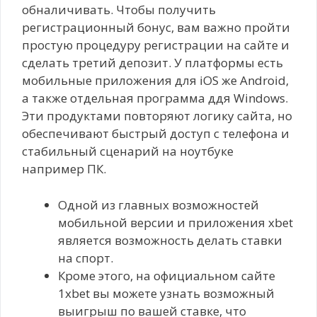
обналичивать. Чтобы получить
регистрационный бонус, вам важно пройти
простую процедуру регистрации на сайте и
сделать третий депозит. У платформы есть
мобильные приложения для iOS же Android,
а также отдельная программа ддя Windows.
Эти продуктами повторяют логику сайта, но
обеспечивают быстрый доступ с телефона и
стабильный сценарий на ноутбуке
например ПК.
Одной из главных возможностей
мобильной версии и приложения xbet
является возможность делать ставки
на спорт.
Кроме этого, на официальном сайте
1xbet вы можете узнать возможный
выигрыш по вашей ставке, что