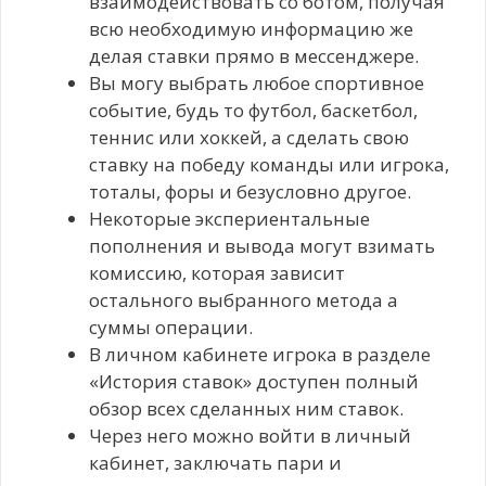
взаимодействовать со ботом, получая
всю необходимую информацию же
делая ставки прямо в мессенджере.
Вы могу выбрать любое спортивное
событие, будь то футбол, баскетбол,
теннис или хоккей, а сделать свою
ставку на победу команды или игрока,
тоталы, форы и безусловно другое.
Некоторые экспериентальные
пополнения и вывода могут взимать
комиссию, которая зависит
остального выбранного метода а
суммы операции.
В личном кабинете игрока в разделе
«История ставок» доступен полный
обзор всех сделанных ним ставок.
Через него можно войти в личный
кабинет, заключать пари и