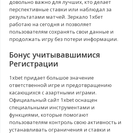
довольно важно для лучших, кто делает
перспективные ставки или наблюдал за
результатами матчей. Зеркало 1хбет
работаю на сегодня и позволяет
пользователям сохранять свои данные и
продолжать игру без потери информации.
Бонус учитывавшимися
Регистрации
1xbet придает большое значение
ответственной игре и предотвращению
касающихся с азартными играми.
Официальный сайт 1xbet оснащен
специальными инструментами и
функциями, которые помогают
пользователям контроль свою активность и
устанавливать ограничения и ставки и