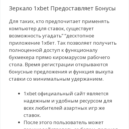
Зеркало 1xbet Предоставляет Бонусы
Для таких, кто предпочитает применять
компьютер для ставок, существует
возможность угадать” “десктопное
приложение 1хбет. Так позволяет получить
полноценной доступ к функционалу
букмекера прямо киромарусом рабочего
стола. Время регистрации открываются
бонусные предложения и функция выкупа
ставки со минимальным удержанием.
1xbet официальный сайт является
надежным и удобным ресурсом для
всех любителей азартных игр же
ставок.
После этого пользователь может