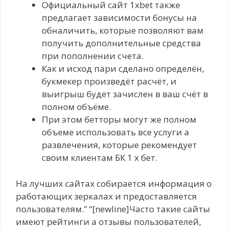
Официальный сайт 1xbet также
предлагает зависимости бонусы на
обналичить, которые позволяют вам
получить дополнительные средства
при пополнении счета.
Как и исход пари сделано определён,
букмекер произведёт расчёт, и
выигрыш будет зачислен в ваш счёт в
полном объёме.
При этом бетторы могут же полном
объеме использовать все услуги а
развлечения, которые рекомендует
своим клиентам БК 1 х бет.
На лучших сайтах собирается информация о
работающих зеркалах и предоставляется
пользователям.” “[newline]Часто такие сайты
имеют рейтинги а отзывы пользователей,