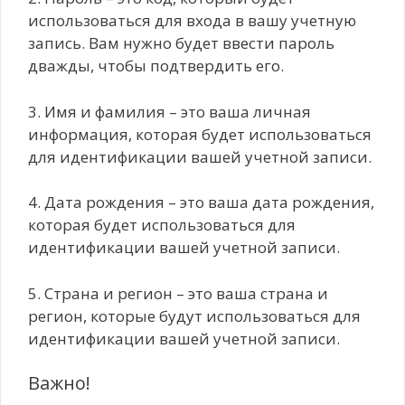
использоваться для входа в вашу учетную
запись. Вам нужно будет ввести пароль
дважды, чтобы подтвердить его.
3. Имя и фамилия – это ваша личная
информация, которая будет использоваться
для идентификации вашей учетной записи.
4. Дата рождения – это ваша дата рождения,
которая будет использоваться для
идентификации вашей учетной записи.
5. Страна и регион – это ваша страна и
регион, которые будут использоваться для
идентификации вашей учетной записи.
Важно!