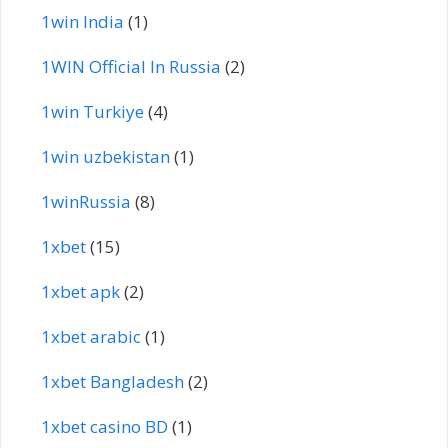
1win India
(1)
1WIN Official In Russia
(2)
1win Turkiye
(4)
1win uzbekistan
(1)
1winRussia
(8)
1xbet
(15)
1xbet apk
(2)
1xbet arabic
(1)
1xbet Bangladesh
(2)
1xbet casino BD
(1)