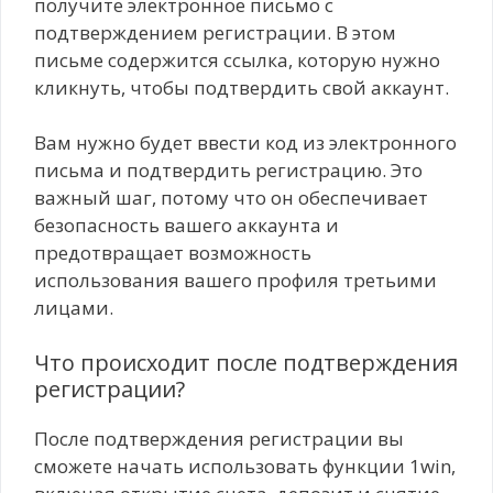
получите электронное письмо с
подтверждением регистрации. В этом
письме содержится ссылка, которую нужно
кликнуть, чтобы подтвердить свой аккаунт.
Вам нужно будет ввести код из электронного
письма и подтвердить регистрацию. Это
важный шаг, потому что он обеспечивает
безопасность вашего аккаунта и
предотвращает возможность
использования вашего профиля третьими
лицами.
Что происходит после подтверждения
регистрации?
После подтверждения регистрации вы
сможете начать использовать функции 1win,