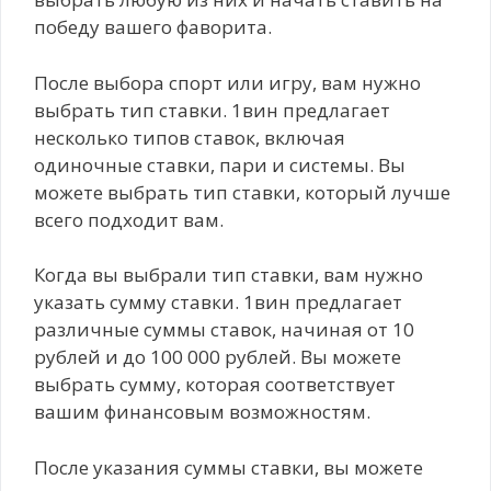
победу вашего фаворита.
После выбора спорт или игру, вам нужно
выбрать тип ставки. 1вин предлагает
несколько типов ставок, включая
одиночные ставки, пари и системы. Вы
можете выбрать тип ставки, который лучше
всего подходит вам.
Когда вы выбрали тип ставки, вам нужно
указать сумму ставки. 1вин предлагает
различные суммы ставок, начиная от 10
рублей и до 100 000 рублей. Вы можете
выбрать сумму, которая соответствует
вашим финансовым возможностям.
После указания суммы ставки, вы можете