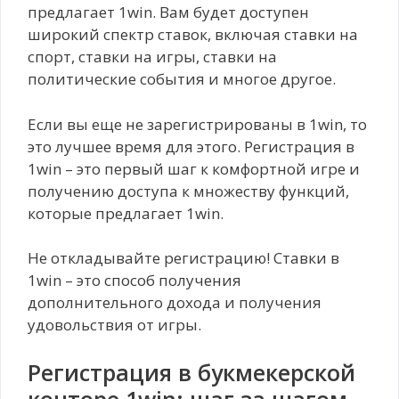
предлагает 1win. Вам будет доступен
широкий спектр ставок, включая ставки на
спорт, ставки на игры, ставки на
политические события и многое другое.
Если вы еще не зарегистрированы в 1win, то
это лучшее время для этого. Регистрация в
1win – это первый шаг к комфортной игре и
получению доступа к множеству функций,
которые предлагает 1win.
Не откладывайте регистрацию! Ставки в
1win – это способ получения
дополнительного дохода и получения
удовольствия от игры.
Регистрация в букмекерской
конторе 1win: шаг за шагом