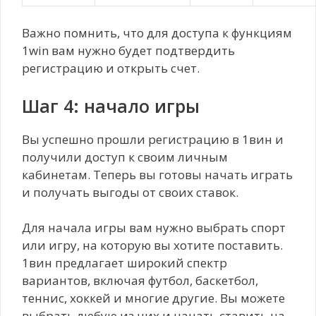
Важно помнить, что для доступа к функциям
1win вам нужно будет подтвердить
регистрацию и открыть счет.
Шаг 4: начало игры
Вы успешно прошли регистрацию в 1вин и
получили доступ к своим личным
кабинетам. Теперь вы готовы начать играть
и получать выгоды от своих ставок.
Для начала игры вам нужно выбрать спорт
или игру, на которую вы хотите поставить.
1вин предлагает широкий спектр
вариантов, включая футбол, баскетбол,
теннис, хоккей и многие другие. Вы можете
выбрать любую из них и начать ставить на