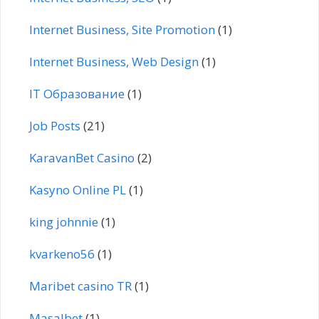
Internet Business, Site Promotion
(1)
Internet Business, Web Design
(1)
IT Образование
(1)
Job Posts
(21)
KaravanBet Casino
(2)
Kasyno Online PL
(1)
king johnnie
(1)
kvarkeno56
(1)
Maribet casino TR
(1)
Masalbet
(1)