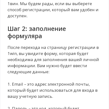
1вин. Мы будем рады, если вы выберете
способ регистрации, который вам удобен и
доступен.
Шаг 2: заполнение
формуляра
После перехода на страницу регистрации в
1win, вы увидите форму, которая будет
необходима для заполнения вашей личной
информации. Вам нужно будет ввести
следующие данные:
1. Email – это адрес электронной почты,
который будет использоваться для входа в
вашу учетную запись.
2. Пароль – это код, который будет