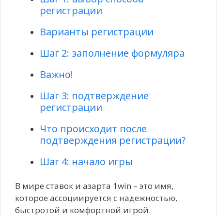
регистрации
Варианты регистрации
Шаг 2: заполнение формуляра
Важно!
Шаг 3: подтверждение
регистрации
Что происходит после
подтверждения регистрации?
Шаг 4: начало игры
В мире ставок и азарта 1win – это имя,
которое ассоциируется с надежностью,
быстротой и комфортной игрой.