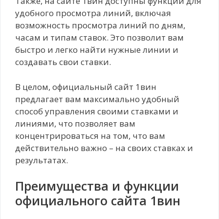
Также, на сайте 1вин доступны функции для
удобного просмотра линий, включая
возможность просмотра линий по дням,
часам и типам ставок. Это позволит вам
быстро и легко найти нужные линии и
создавать свои ставки.
В целом, официальный сайт 1вин
предлагает вам максимально удобный
способ управления своими ставками и
линиями, что позволяет вам
концентрироваться на том, что вам
действительно важно – на своих ставках и
результатах.
Преимущества и функции
официального сайта 1вин