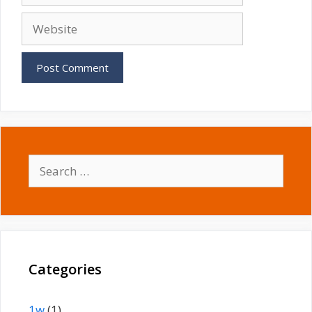
Website
Search
for:
Categories
1w
(1)