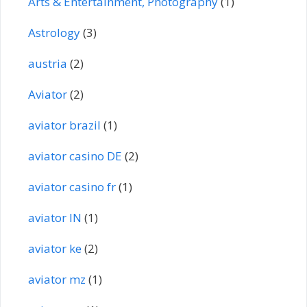
Arts & Entertainment, Photography
(1)
Astrology
(3)
austria
(2)
Aviator
(2)
aviator brazil
(1)
aviator casino DE
(2)
aviator casino fr
(1)
aviator IN
(1)
aviator ke
(2)
aviator mz
(1)