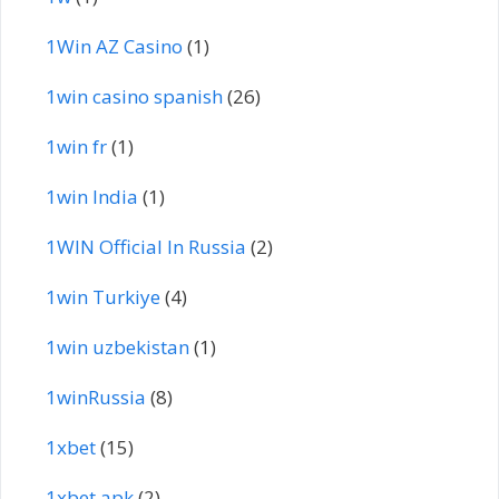
1Win AZ Casino
(1)
1win casino spanish
(26)
1win fr
(1)
1win India
(1)
1WIN Official In Russia
(2)
1win Turkiye
(4)
1win uzbekistan
(1)
1winRussia
(8)
1xbet
(15)
1xbet apk
(2)