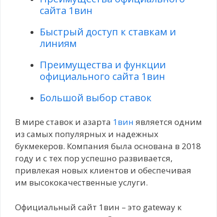
сайта 1вин
Быстрый доступ к ставкам и
линиям
Преимущества и функции
официального сайта 1вин
Большой выбор ставок
В мире ставок и азарта
1вин
является одним
из самых популярных и надежных
букмекеров. Компания была основана в 2018
году и с тех пор успешно развивается,
привлекая новых клиентов и обеспечивая
им высококачественные услуги.
Официальный сайт 1вин – это gateway к