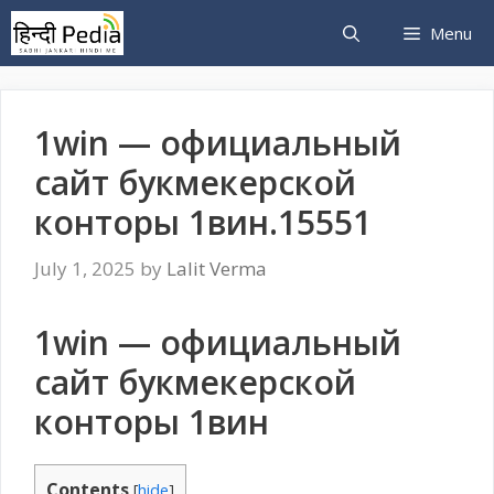
Skip
Menu
to
content
1win — официальный
сайт букмекерской
конторы 1вин.15551
July 1, 2025
by
Lalit Verma
1win — официальный
сайт букмекерской
конторы 1вин
Contents
[
hide
]