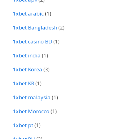
1xbet arabic
(1)
1xbet Bangladesh
(2)
1xbet casino BD
(1)
1xbet india
(1)
1xbet Korea
(3)
1xbet KR
(1)
1xbet malaysia
(1)
1xbet Morocco
(1)
1xbet pt
(1)