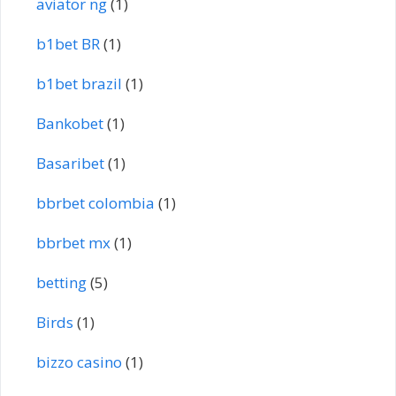
aviator ng
(1)
b1bet BR
(1)
b1bet brazil
(1)
Bankobet
(1)
Basaribet
(1)
bbrbet colombia
(1)
bbrbet mx
(1)
betting
(5)
Birds
(1)
bizzo casino
(1)