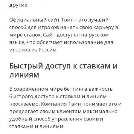
другие.
Официальный сайт 1вин – это лучший
способ для игроков начать свою карьеру в
мире ставок. Сайт доступен на русском
языке, что облегчает использование для
игроков из России.
Быстрый доступ к ставкам и
линиям
В современном мире беттинга важность
быстрого доступа к ставкам и линиям
неосязаемо. Компания 1вин понимает это и
предлагает своим клиентам максимально
удобный способ управления своими
ставками и линиями.