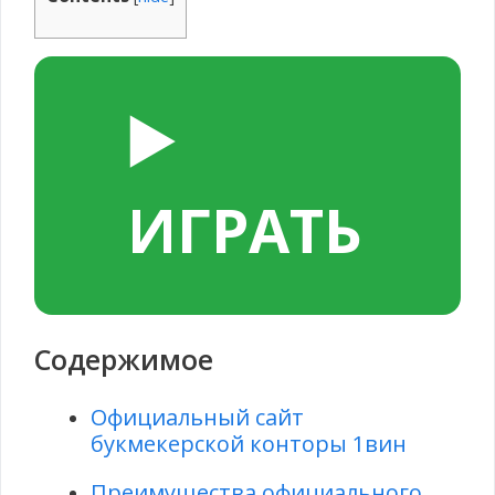
▶️
ИГРАТЬ
Содержимое
Официальный сайт
букмекерской конторы 1вин
Преимущества официального