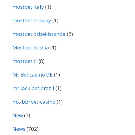
mostbet italy
(1)
mostbet norway
(1)
mostbet ozbekistonda
(2)
Mostbet Russia
(1)
mostbet tr
(8)
Mr Bet casino DE
(1)
mr jack bet brazil
(1)
mx-bbrbet-casino
(1)
New
(7)
News
(702)