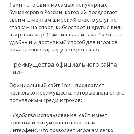
1вин – это один из самых популярных
букмекеров в России, который предлагает
своим клиентам широкий спектр услуг по
ставкам на спорт, киберспорт и другие виды
азартных игр. Официальный сайт 1вин – это
удобный и доступный способ для игроков
начать свою карьеру в мире ставок.
Преимущества официального сайта
1вин
Официальный сайт 1вин предлагает
несколько преимуществ, которые делают его
популярным среди игроков:
• Удобство использования: сайт имеет
простой и интуитивно понятный
интерфейс, что позволяет игрокам легко