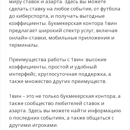
миру ставок и азарта. Здесь вы можете
сделать ставку на любое событие, от футбола
до киберспорта, и получать выгодные
коэффициенты. Букмекерская контора 1вин
предлагает широкий спектр услуг, включая
онлайн-ставки, мобильные приложения и
терминалы.
Преимущества работы с 1вин: высокие
коэффициенты, простой и удобный
интерфейс, круглосуточная поддержка, а
также множество других преимуществ.
1вин – это не только букмекерская контора, а
также сообщество любителей ставок и
азарта. Здесь вы можете найти информацию
о последних событиях, а также общаться с
другими игроками.