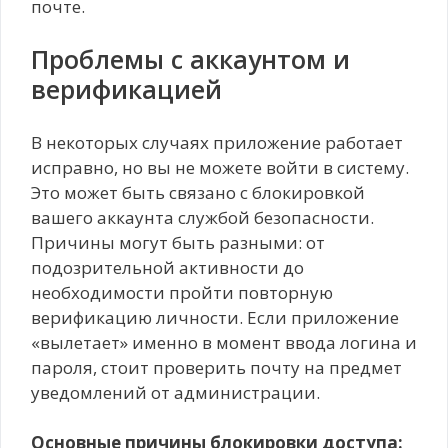
почте.
Проблемы с аккаунтом и
верификацией
В некоторых случаях приложение работает
исправно, но вы не можете войти в систему.
Это может быть связано с блокировкой
вашего аккаунта службой безопасности.
Причины могут быть разными: от
подозрительной активности до
необходимости пройти повторную
верификацию личности. Если приложение
«вылетает» именно в момент ввода логина и
пароля, стоит проверить почту на предмет
уведомлений от администрации.
Основные причины блокировки доступа: