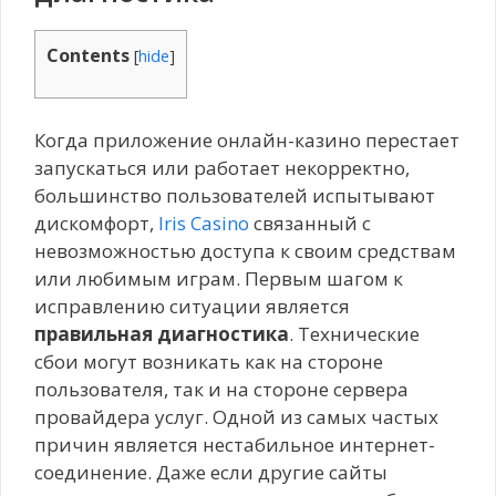
Contents
[
hide
]
Когда приложение онлайн-казино перестает
запускаться или работает некорректно,
большинство пользователей испытывают
дискомфорт,
Iris Casino
связанный с
невозможностью доступа к своим средствам
или любимым играм. Первым шагом к
исправлению ситуации является
правильная диагностика
. Технические
сбои могут возникать как на стороне
пользователя, так и на стороне сервера
провайдера услуг. Одной из самых частых
причин является нестабильное интернет-
соединение. Даже если другие сайты