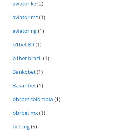
aviator ke
(2)
aviator mz
(1)
aviator ng
(1)
b1bet BR
(1)
b1bet brazil
(1)
Bankobet
(1)
Basaribet
(1)
bbrbet colombia
(1)
bbrbet mx
(1)
betting
(5)