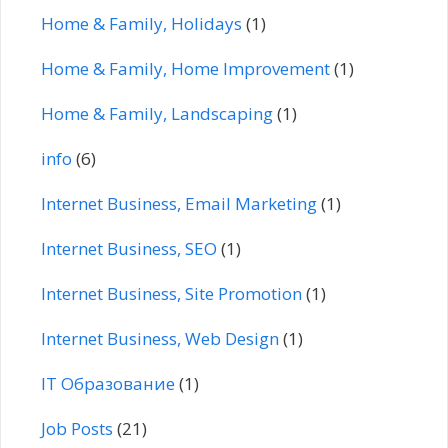
Home & Family, Holidays
(1)
Home & Family, Home Improvement
(1)
Home & Family, Landscaping
(1)
info
(6)
Internet Business, Email Marketing
(1)
Internet Business, SEO
(1)
Internet Business, Site Promotion
(1)
Internet Business, Web Design
(1)
IT Образование
(1)
Job Posts
(21)