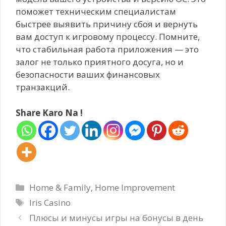
поможет техническим специалистам
быстрее выявить причину сбоя и вернуть
вам доступ к игровому процессу. Помните,
что стабильная работа приложения — это
залог не только приятного досуга, но и
безопасности ваших финансовых
транзакций.
Share Karo Na !
Categories
Home & Family, Home Improvement
Tags
Iris Casino
Плюсы и минусы игры на бонусы в день