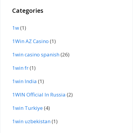
Categories
1w
(1)
1Win AZ Casino
(1)
1win casino spanish
(26)
1win fr
(1)
1win India
(1)
1WIN Official In Russia
(2)
1win Turkiye
(4)
1win uzbekistan
(1)