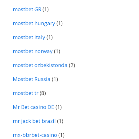
mostbet GR
(1)
mostbet hungary
(1)
mostbet italy
(1)
mostbet norway
(1)
mostbet ozbekistonda
(2)
Mostbet Russia
(1)
mostbet tr
(8)
Mr Bet casino DE
(1)
mr jack bet brazil
(1)
mx-bbrbet-casino
(1)