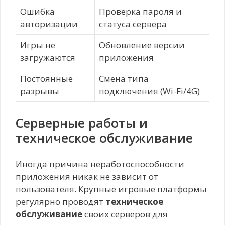
Ошибка
Проверка пароля и
авторизации
статуса сервера
Игры не
Обновление версии
загружаются
приложения
Постоянные
Смена типа
разрывы
подключения (Wi-Fi/4G)
Серверные работы и
техническое обслуживание
Иногда причина неработоспособности
приложения никак не зависит от
пользователя. Крупные игровые платформы
регулярно проводят
техническое
обслуживание
своих серверов для