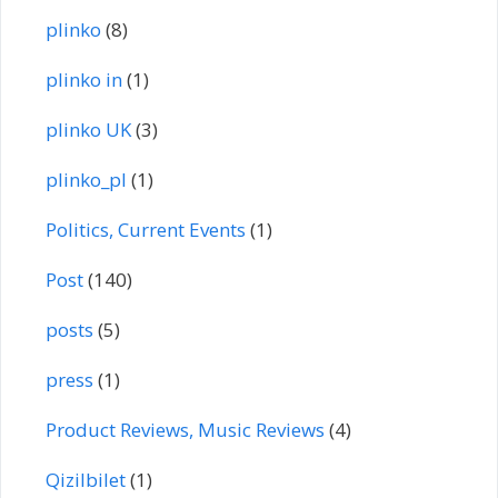
plinko
(8)
plinko in
(1)
plinko UK
(3)
plinko_pl
(1)
Politics, Current Events
(1)
Post
(140)
posts
(5)
press
(1)
Product Reviews, Music Reviews
(4)
Qizilbilet
(1)