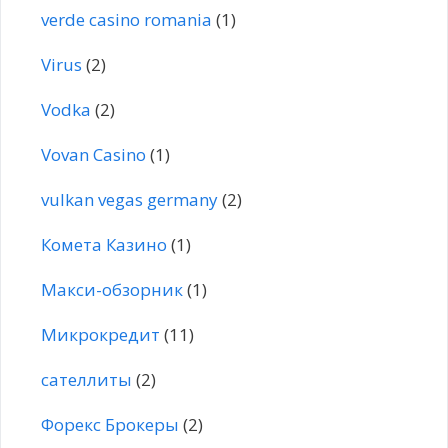
verde casino romania
(1)
Virus
(2)
Vodka
(2)
Vovan Casino
(1)
vulkan vegas germany
(2)
Комета Казино
(1)
Макси-обзорник
(1)
Микрокредит
(11)
сателлиты
(2)
Форекс Брокеры
(2)