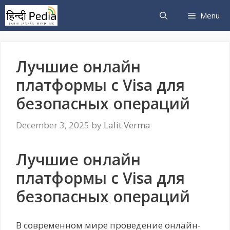
Skip
Menu
to
content
Лучшие онлайн
платформы с Visa для
безопасных операций
December 3, 2025
by
Lalit Verma
Лучшие онлайн
платформы с Visa для
безопасных операций
В современном мире проведение онлайн-