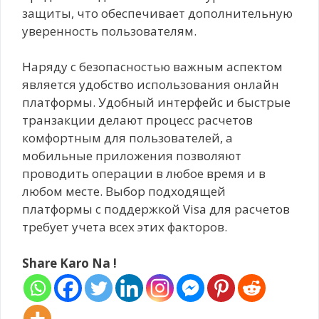
защиты, что обеспечивает дополнительную
уверенность пользователям.
Наряду с безопасностью важным аспектом
является удобство использования онлайн
платформы. Удобный интерфейс и быстрые
транзакции делают процесс расчетов
комфортным для пользователей, а
мобильные приложения позволяют
проводить операции в любое время и в
любом месте. Выбор подходящей
платформы с поддержкой Visa для расчетов
требует учета всех этих факторов.
Share Karo Na !