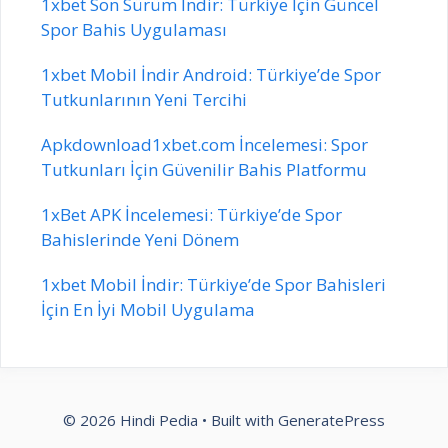
1xbet Son Sürüm İndir: Türkiye İçin Güncel
Spor Bahis Uygulaması
1xbet Mobil İndir Android: Türkiye’de Spor
Tutkunlarının Yeni Tercihi
Apkdownload1xbet.com İncelemesi: Spor
Tutkunları İçin Güvenilir Bahis Platformu
1xBet APK İncelemesi: Türkiye’de Spor
Bahislerinde Yeni Dönem
1xbet Mobil İndir: Türkiye’de Spor Bahisleri
İçin En İyi Mobil Uygulama
© 2026 Hindi Pedia
• Built with
GeneratePress