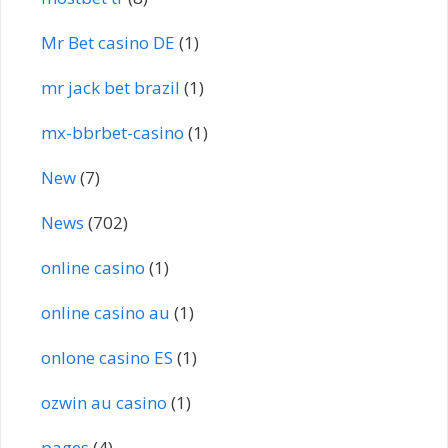
Mr Bet casino DE
(1)
mr jack bet brazil
(1)
mx-bbrbet-casino
(1)
New
(7)
News
(702)
online casino
(1)
online casino au
(1)
onlone casino ES
(1)
ozwin au casino
(1)
pages
(4)