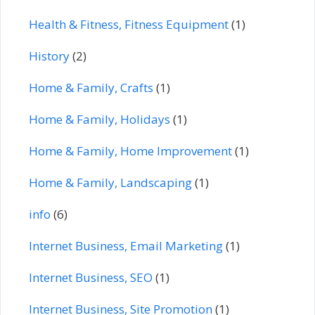
Health & Fitness, Fitness Equipment
(1)
History
(2)
Home & Family, Crafts
(1)
Home & Family, Holidays
(1)
Home & Family, Home Improvement
(1)
Home & Family, Landscaping
(1)
info
(6)
Internet Business, Email Marketing
(1)
Internet Business, SEO
(1)
Internet Business, Site Promotion
(1)