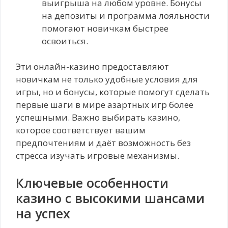
выигрыша на любом уровне. Бонусы
на депозиты и программа лояльности
помогают новичкам быстрее
освоиться.
Эти онлайн-казино предоставляют
новичкам не только удобные условия для
игры, но и бонусы, которые помогут сделать
первые шаги в мире азартных игр более
успешными. Важно выбирать казино,
которое соответствует вашим
предпочтениям и даёт возможность без
стресса изучать игровые механизмы.
Ключевые особенности
казино с высокими шансами
на успех