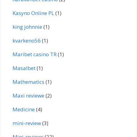
Kasyno Online PL
(1)
king johnnie
(1)
kvarkeno56
(1)
Maribet casino TR
(1)
Masalbet
(1)
Mathematics
(1)
Maxi reviewe
(2)
Medicine
(4)
mini-review
(3)
Mini-reviews
(22)