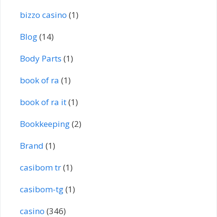
bizzo casino
(1)
Blog
(14)
Body Parts
(1)
book of ra
(1)
book of ra it
(1)
Bookkeeping
(2)
Brand
(1)
casibom tr
(1)
casibom-tg
(1)
casino
(346)