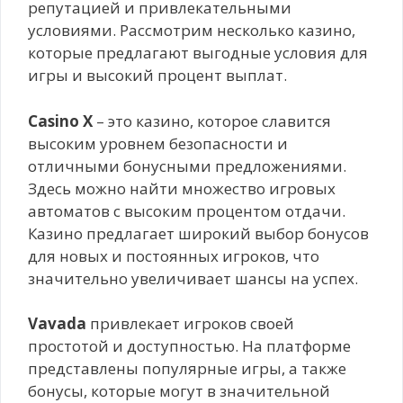
репутацией и привлекательными
условиями. Рассмотрим несколько казино,
которые предлагают выгодные условия для
игры и высокий процент выплат.
Casino X
– это казино, которое славится
высоким уровнем безопасности и
отличными бонусными предложениями.
Здесь можно найти множество игровых
автоматов с высоким процентом отдачи.
Казино предлагает широкий выбор бонусов
для новых и постоянных игроков, что
значительно увеличивает шансы на успех.
Vavada
привлекает игроков своей
простотой и доступностью. На платформе
представлены популярные игры, а также
бонусы, которые могут в значительной