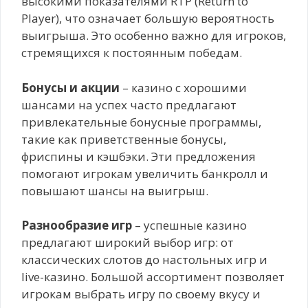
высокими показателями RTP (Return to
Player), что означает большую вероятность
выигрыша. Это особенно важно для игроков,
стремящихся к постоянным победам.
Бонусы и акции
– казино с хорошими
шансами на успех часто предлагают
привлекательные бонусные программы,
такие как приветственные бонусы,
фриспины и кэшбэки. Эти предложения
помогают игрокам увеличить банкролл и
повышают шансы на выигрыш.
Разнообразие игр
– успешные казино
предлагают широкий выбор игр: от
классических слотов до настольных игр и
live-казино. Большой ассортимент позволяет
игрокам выбрать игру по своему вкусу и