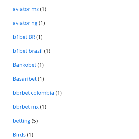
aviator mz
(1)
aviator ng
(1)
b1bet BR
(1)
b1bet brazil
(1)
Bankobet
(1)
Basaribet
(1)
bbrbet colombia
(1)
bbrbet mx
(1)
betting
(5)
Birds
(1)