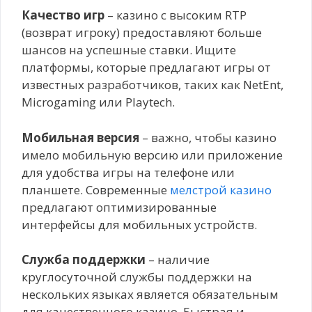
Качество игр
– казино с высоким RTP
(возврат игроку) предоставляют больше
шансов на успешные ставки. Ищите
платформы, которые предлагают игры от
известных разработчиков, таких как NetEnt,
Microgaming или Playtech.
Мобильная версия
– важно, чтобы казино
имело мобильную версию или приложение
для удобства игры на телефоне или
планшете. Современные
мелстрой казино
предлагают оптимизированные
интерфейсы для мобильных устройств.
Служба поддержки
– наличие
круглосуточной службы поддержки на
нескольких языках является обязательным
для качественного казино. Быстрая и