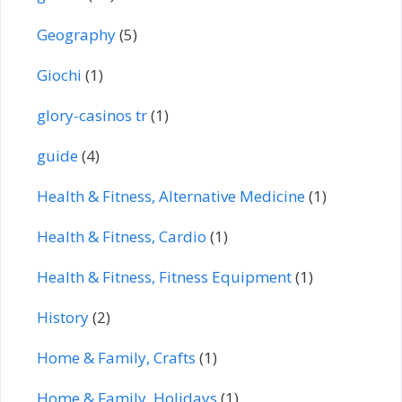
Geography
(5)
Giochi
(1)
glory-casinos tr
(1)
guide
(4)
Health & Fitness, Alternative Medicine
(1)
Health & Fitness, Cardio
(1)
Health & Fitness, Fitness Equipment
(1)
History
(2)
Home & Family, Crafts
(1)
Home & Family, Holidays
(1)