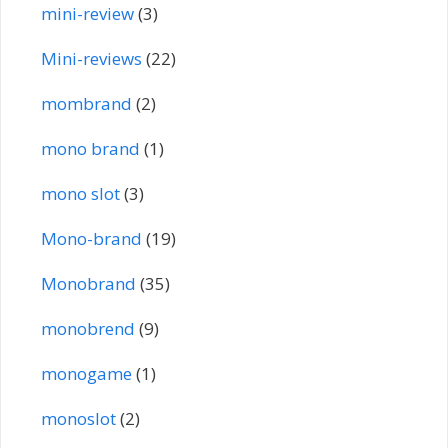
mini-review
(3)
Mini-reviews
(22)
mombrand
(2)
mono brand
(1)
mono slot
(3)
Mono-brand
(19)
Monobrand
(35)
monobrend
(9)
monogame
(1)
monoslot
(2)