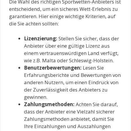
Die Wahl des richtigen Sportwetten-Anbieters ist
entscheidend, um ein sicheres Wett-Erlebnis zu
garantieren. Hier einige wichtige Kriterien, auf
die Sie achten sollten:
Lizenzierung:
Stellen Sie sicher, dass der
Anbieter über eine gültige Lizenz aus
einem vertrauenswürdigen Land verfügt,
wie z.B. Malta oder Schleswig-Holstein.
Benutzerbewertungen:
Lesen Sie
Erfahrungsberichte und Bewertungen von
anderen Nutzern, um einen Eindruck von
der Zuverlässigkeit des Anbieters zu
gewinnen.
Zahlungsmethoden:
Achten Sie darauf,
dass der Anbieter eine Vielzahl sicherer
Zahlungsmethoden anbietet, damit Sie
Ihre Einzahlungen und Auszahlungen