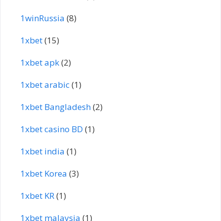
1winRussia
(8)
1xbet
(15)
1xbet apk
(2)
1xbet arabic
(1)
1xbet Bangladesh
(2)
1xbet casino BD
(1)
1xbet india
(1)
1xbet Korea
(3)
1xbet KR
(1)
1xbet malaysia
(1)