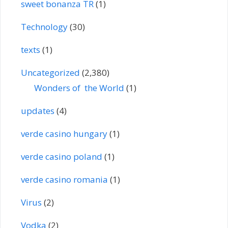
sweet bonanza TR
(1)
Technology
(30)
texts
(1)
Uncategorized
(2,380)
Wonders of the World
(1)
updates
(4)
verde casino hungary
(1)
verde casino poland
(1)
verde casino romania
(1)
Virus
(2)
Vodka
(2)