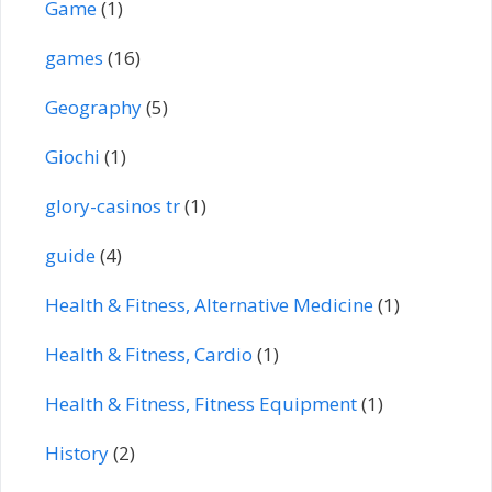
Game
(1)
games
(16)
Geography
(5)
Giochi
(1)
glory-casinos tr
(1)
guide
(4)
Health & Fitness, Alternative Medicine
(1)
Health & Fitness, Cardio
(1)
Health & Fitness, Fitness Equipment
(1)
History
(2)