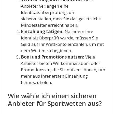
Anbieter verlangen eine
Identitätsüberprüfung, um
sicherzustellen, dass Sie das gesetzliche
Mindestalter erreicht haben.
Einzahlung tätigen:
Nachdem Ihre
Identität überprüft wurde, müssen Sie
Geld auf Ihr Wettkonto einzahlen, um mit
dem Wetten zu beginnen.
Boni und Promotions nutzen:
Viele
Anbieter bieten Willkommensboni oder
Promotions an, die Sie nutzen können, um
mehr aus Ihrer ersten Einzahlung
herauszuholen.
Wie wähle ich einen sicheren
Anbieter für Sportwetten aus?