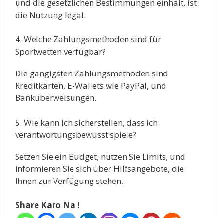
und die gesetzlichen Bestimmungen einhält, ist
die Nutzung legal.
4. Welche Zahlungsmethoden sind für
Sportwetten verfügbar?
Die gängigsten Zahlungsmethoden sind
Kreditkarten, E-Wallets wie PayPal, und
Banküberweisungen.
5. Wie kann ich sicherstellen, dass ich
verantwortungsbewusst spiele?
Setzen Sie ein Budget, nutzen Sie Limits, und
informieren Sie sich über Hilfsangebote, die
Ihnen zur Verfügung stehen.
Share Karo Na !