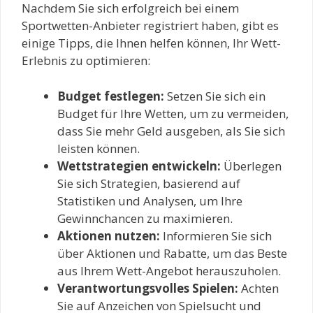
Nachdem Sie sich erfolgreich bei einem
Sportwetten-Anbieter registriert haben, gibt es
einige Tipps, die Ihnen helfen können, Ihr Wett-
Erlebnis zu optimieren:
Budget festlegen:
Setzen Sie sich ein
Budget für Ihre Wetten, um zu vermeiden,
dass Sie mehr Geld ausgeben, als Sie sich
leisten können.
Wettstrategien entwickeln:
Überlegen
Sie sich Strategien, basierend auf
Statistiken und Analysen, um Ihre
Gewinnchancen zu maximieren.
Aktionen nutzen:
Informieren Sie sich
über Aktionen und Rabatte, um das Beste
aus Ihrem Wett-Angebot herauszuholen.
Verantwortungsvolles Spielen:
Achten
Sie auf Anzeichen von Spielsucht und