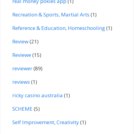
real money pokies app
(1)
Recreation & Sports, Martial Arts
(1)
Reference & Education, Homeschooling
(1)
Review
(21)
Reviewe
(15)
reviewer
(89)
reviews
(1)
ricky casino australia
(1)
SCHEME
(5)
Self Improvement, Creativity
(1)