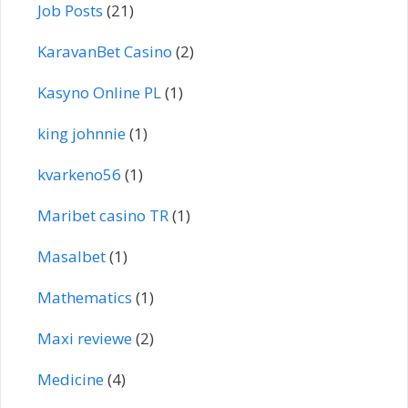
Job Posts
(21)
KaravanBet Casino
(2)
Kasyno Online PL
(1)
king johnnie
(1)
kvarkeno56
(1)
Maribet casino TR
(1)
Masalbet
(1)
Mathematics
(1)
Maxi reviewe
(2)
Medicine
(4)