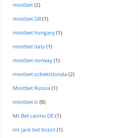
mostbet
(2)
mostbet GR
(1)
mostbet hungary
(1)
mostbet italy
(1)
mostbet norway
(1)
mostbet ozbekistonda
(2)
Mostbet Russia
(1)
mostbet tr
(8)
Mr Bet casino DE
(1)
mr jack bet brazil
(1)