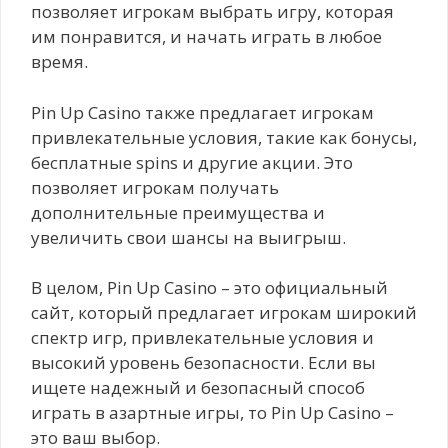
позволяет игрокам выбрать игру, которая
им понравится, и начать играть в любое
время.
Pin Up Casino также предлагает игрокам
привлекательные условия, такие как бонусы,
бесплатные spins и другие акции. Это
позволяет игрокам получать
дополнительные преимущества и
увеличить свои шансы на выигрыш.
В целом, Pin Up Casino – это официальный
сайт, который предлагает игрокам широкий
спектр игр, привлекательные условия и
высокий уровень безопасности. Если вы
ищете надежный и безопасный способ
играть в азартные игры, то Pin Up Casino –
это ваш выбор.