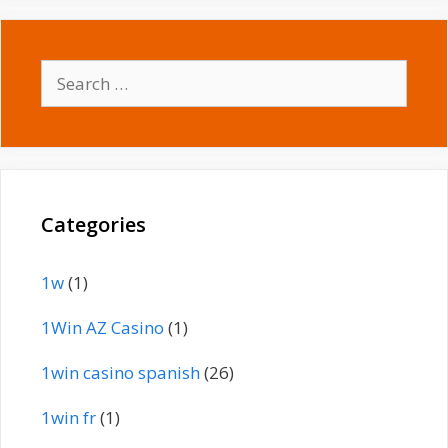
Search
for:
Categories
1w
(1)
1Win AZ Casino
(1)
1win casino spanish
(26)
1win fr
(1)