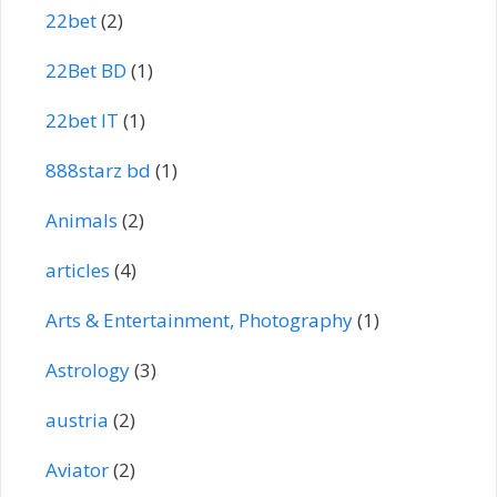
22bet
(2)
22Bet BD
(1)
22bet IT
(1)
888starz bd
(1)
Animals
(2)
articles
(4)
Arts & Entertainment, Photography
(1)
Astrology
(3)
austria
(2)
Aviator
(2)