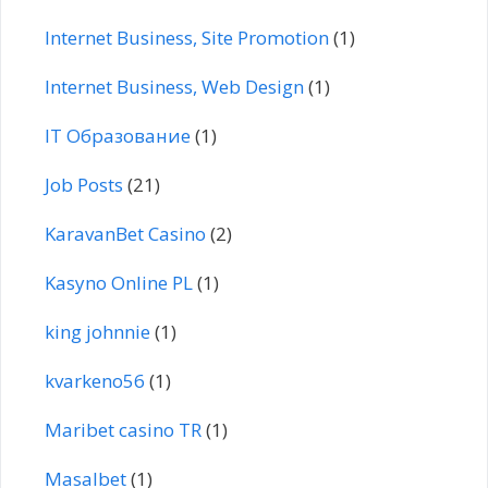
Internet Business, Site Promotion
(1)
Internet Business, Web Design
(1)
IT Образование
(1)
Job Posts
(21)
KaravanBet Casino
(2)
Kasyno Online PL
(1)
king johnnie
(1)
kvarkeno56
(1)
Maribet casino TR
(1)
Masalbet
(1)