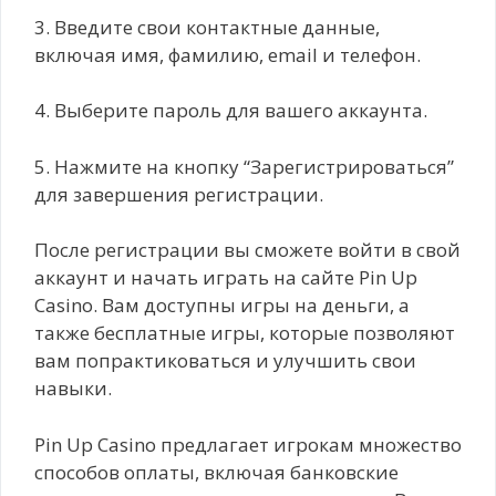
3. Введите свои контактные данные,
включая имя, фамилию, email и телефон.
4. Выберите пароль для вашего аккаунта.
5. Нажмите на кнопку “Зарегистрироваться”
для завершения регистрации.
После регистрации вы сможете войти в свой
аккаунт и начать играть на сайте Pin Up
Casino. Вам доступны игры на деньги, а
также бесплатные игры, которые позволяют
вам попрактиковаться и улучшить свои
навыки.
Pin Up Casino предлагает игрокам множество
способов оплаты, включая банковские