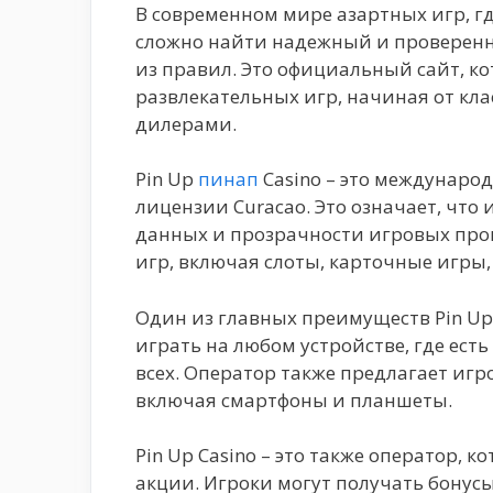
В современном мире азартных игр, г
сложно найти надежный и проверенны
из правил. Это официальный сайт, к
развлекательных игр, начиная от кл
дилерами.
Pin Up
пинап
Casino – это междунаро
лицензии Curacao. Это означает, что
данных и прозрачности игровых проц
игр, включая слоты, карточные игры,
Один из главных преимуществ Pin Up 
играть на любом устройстве, где есть
всех. Оператор также предлагает иг
включая смартфоны и планшеты.
Pin Up Casino – это также оператор,
акции. Игроки могут получать бонусы