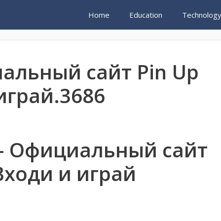
Home
Education
Technolog
альный сайт Pin Up
играй.3686
 – Официальный сайт
 Входи и играй