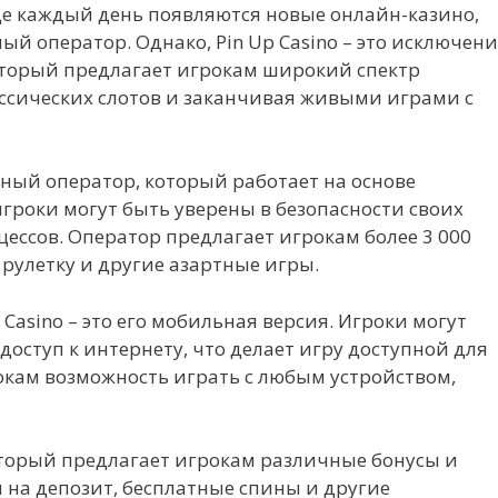
де каждый день появляются новые онлайн-казино,
й оператор. Однако, Pin Up Casino – это исключени
оторый предлагает игрокам широкий спектр
ассических слотов и заканчивая живыми играми с
дный оператор, который работает на основе
 игроки могут быть уверены в безопасности своих
ессов. Оператор предлагает игрокам более 3 000
 рулетку и другие азартные игры.
Casino – это его мобильная версия. Игроки могут
 доступ к интернету, что делает игру доступной для
рокам возможность играть с любым устройством,
 который предлагает игрокам различные бонусы и
 на депозит, бесплатные спины и другие