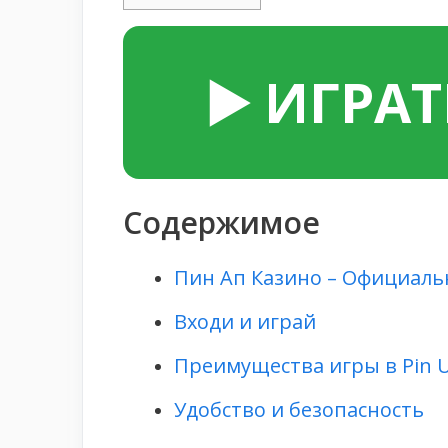
▶️ ИГРАТ
Содержимое
Пин Ап Казино – Официальн
Входи и играй
Преимущества игры в Pin U
Удобство и безопасность