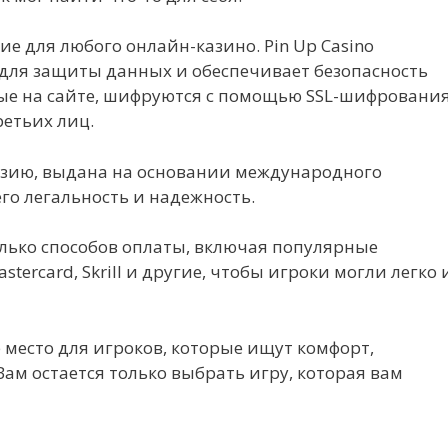
ие для любого онлайн-казино. Pin Up Casino
для защиты данных и обеспечивает безопасность
ые на сайте, шифруются с помощью SSL-шифрования
ретьих лиц.
цензию, выдана на основании международного
его легальность и надежность.
колько способов оплаты, включая популярные
stercard, Skrill и другие, чтобы игроки могли легко 
ое место для игроков, которые ищут комфорт,
Вам остается только выбрать игру, которая вам