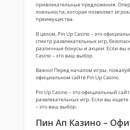
привлекательные предложения. Опер
лояльности, которая позволяет игро
преимущества.
В целом, Pin Up Casino – это официа
спектр развлекательных игр, безопас
различные бонусы и акции. Если вы 
Casino – это ваш выбор.
Важно! Перед началом игры, пожалуй
официальном сайте Pin Up Casino.
Pin Up Casino – это официальный сай
развлекательных игр. Если вы ищете 
– это ваш выбор.
Пин Ап Казино – Офи