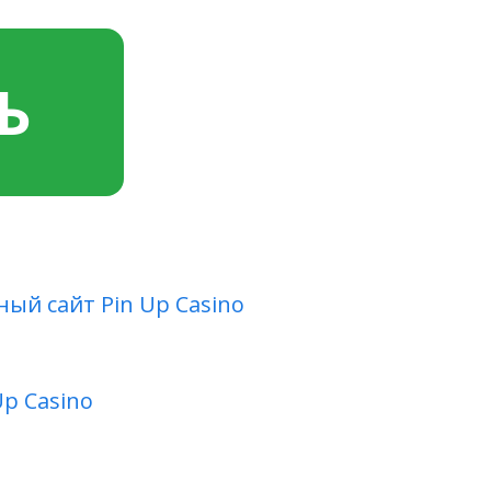
Ь
ый сайт Pin Up Casino
p Casino