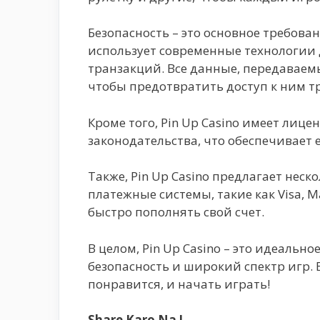
Безопасность – это основное требован
использует современные технологии 
транзакций. Все данные, передаваем
чтобы предотвратить доступ к ним т
Кроме того, Pin Up Casino имеет ли
законодательства, что обеспечивает 
Также, Pin Up Casino предлагает нес
платежные системы, такие как Visa, Ma
быстро пополнять свой счет.
В целом, Pin Up Casino – это идеальн
безопасность и широкий спектр игр. 
понравится, и начать играть!
Share Karo Na !