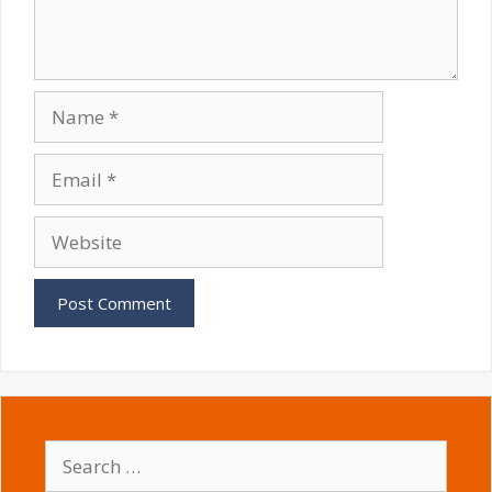
Name
Email
Website
Search
for: