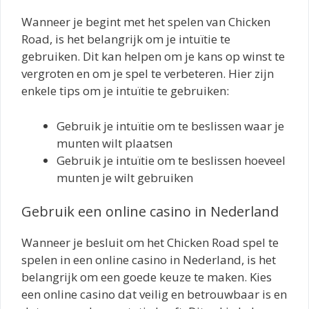
Wanneer je begint met het spelen van Chicken
Road, is het belangrijk om je intuïtie te
gebruiken. Dit kan helpen om je kans op winst te
vergroten en om je spel te verbeteren. Hier zijn
enkele tips om je intuïtie te gebruiken:
Gebruik je intuïtie om te beslissen waar je
munten wilt plaatsen
Gebruik je intuïtie om te beslissen hoeveel
munten je wilt gebruiken
Gebruik een online casino in Nederland
Wanneer je besluit om het Chicken Road spel te
spelen in een online casino in Nederland, is het
belangrijk om een goede keuze te maken. Kies
een online casino dat veilig en betrouwbaar is en