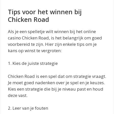
Tips voor het winnen bij
Chicken Road
Als je een spelletje wilt winnen bij het online
casino Chicken Road, is het belangrijk om goed
voorbereid te zijn. Hier zijn enkele tips om je
kans op winst te vergroten:
1. Kies de juiste strategie
Chicken Road is een spel dat om strategie vraagt.
Je moet goed nadenken over je spel en je keuzes.
Kies een strategie die bij je niveau past en houd
deze vast.
2. Leer van je fouten