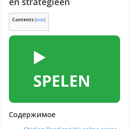
en strategieën
Contents
[
hide
]
▶️
SPELEN
Содержимое