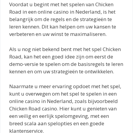
Voordat u begint met het spelen van Chicken
Road in een online casino in Nederland, is het
belangrijk om de regels en de strategieën te
leren kennen. Dit kan helpen om uw kansen te
verbeteren en uw winst te maximaliseren.
Als u nog niet bekend bent met het spel Chicken
Road, kan het een goed idee zijn om eerst de
demo-versie te spelen om de basisregels te leren
kennen en om uw strategieën te ontwikkelen.
Naarmate u meer ervaring opdoet met het spel,
kunt u overwegen om het spel te spelen in een
online casino in Nederland, zoals bijvoorbeeld
Chicken Road casino. Hier kunt u genieten van
een veilig en eerlijk spelomgeving, met een
breed scala aan spelopties en een goede
klantenservice.