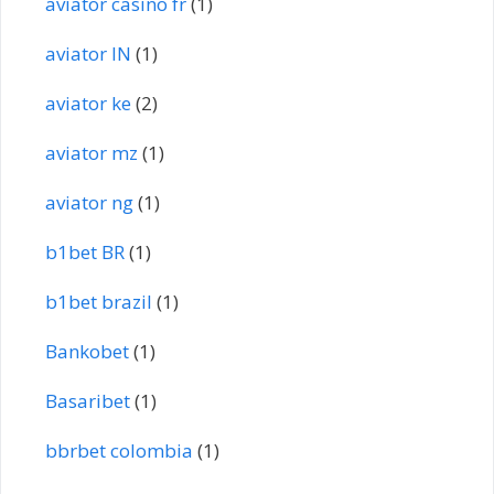
aviator casino fr
(1)
aviator IN
(1)
aviator ke
(2)
aviator mz
(1)
aviator ng
(1)
b1bet BR
(1)
b1bet brazil
(1)
Bankobet
(1)
Basaribet
(1)
bbrbet colombia
(1)