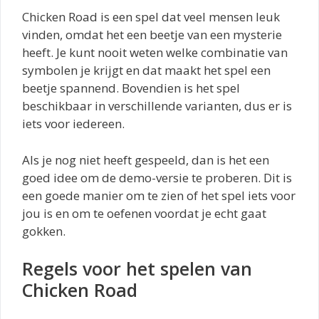
Chicken Road is een spel dat veel mensen leuk
vinden, omdat het een beetje van een mysterie
heeft. Je kunt nooit weten welke combinatie van
symbolen je krijgt en dat maakt het spel een
beetje spannend. Bovendien is het spel
beschikbaar in verschillende varianten, dus er is
iets voor iedereen.
Als je nog niet heeft gespeeld, dan is het een
goed idee om de demo-versie te proberen. Dit is
een goede manier om te zien of het spel iets voor
jou is en om te oefenen voordat je echt gaat
gokken.
Regels voor het spelen van
Chicken Road