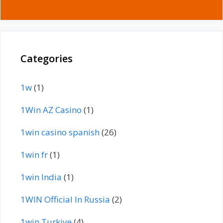
Categories
1w
(1)
1Win AZ Casino
(1)
1win casino spanish
(26)
1win fr
(1)
1win India
(1)
1WIN Official In Russia
(2)
1win Turkiye
(4)