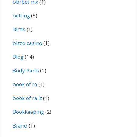
bbrbet mx
(1)
betting
(5)
Birds
(1)
bizzo casino
(1)
Blog
(14)
Body Parts
(1)
book of ra
(1)
book of ra it
(1)
Bookkeeping
(2)
Brand
(1)