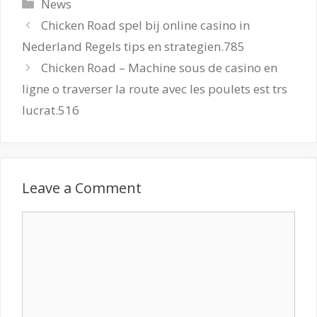
Categories
News
Chicken Road spel bij online casino in
Nederland Regels tips en strategien.785
Chicken Road – Machine sous de casino en
ligne o traverser la route avec les poulets est trs
lucrat.516
Leave a Comment
Comment