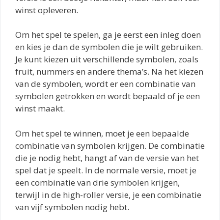
winst opleveren.
Om het spel te spelen, ga je eerst een inleg doen
en kies je dan de symbolen die je wilt gebruiken.
Je kunt kiezen uit verschillende symbolen, zoals
fruit, nummers en andere thema’s. Na het kiezen
van de symbolen, wordt er een combinatie van
symbolen getrokken en wordt bepaald of je een
winst maakt.
Om het spel te winnen, moet je een bepaalde
combinatie van symbolen krijgen. De combinatie
die je nodig hebt, hangt af van de versie van het
spel dat je speelt. In de normale versie, moet je
een combinatie van drie symbolen krijgen,
terwijl in de high-roller versie, je een combinatie
van vijf symbolen nodig hebt.